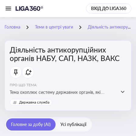
ВХІД ДО LIGA360
Головна
Теми в центрі уваги
Діяльність антикорупційних органів НАБУ, САП, НАЗК, ВАКС
Діяльність антикорупційних
органів НАБУ, САП, НАЗК, ВАКС
ПРО ЩО ТЕМА:
Тема охоплює систему державних органів, які
здійснюють запобігання, виявлення та розслідування
Державна служба
корупційних правопорушень, що є ключовим
елементом забезпечення прозорості й доброчесності
у державному управлінні та бізнесі
Головне за добу (AI)
Усі публікації