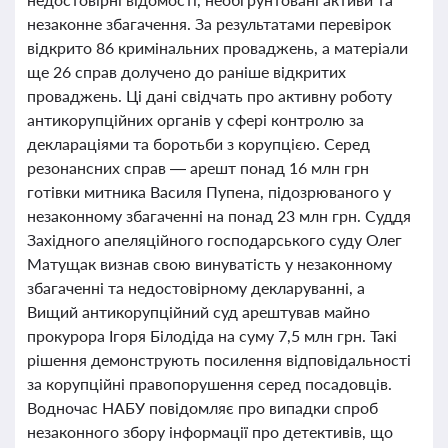
незаконне збагачення. За результатами перевірок
відкрито 86 кримінальних проваджень, а матеріали
ще 26 справ долучено до раніше відкритих
проваджень. Ці дані свідчать про активну роботу
антикорупційних органів у сфері контролю за
деклараціями та боротьби з корупцією. Серед
резонансних справ — арешт понад 16 млн грн
готівки митника Василя Пупена, підозрюваного у
незаконному збагаченні на понад 23 млн грн. Суддя
Західного апеляційного господарського суду Олег
Матущак визнав свою винуватість у незаконному
збагаченні та недостовірному декларуванні, а
Вищий антикорупційний суд арештував майно
прокурора Ігоря Білодіда на суму 7,5 млн грн. Такі
рішення демонструють посилення відповідальності
за корупційні правопорушення серед посадовців.
Водночас НАБУ повідомляє про випадки спроб
незаконного збору інформації про детективів, що