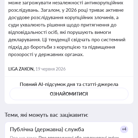
може загрожувати незалежності антикорупційних
розслідувань. Загалом, у 2026 році триває активне
досудове розслідування корупційних злочинів, а
суди ухвалюють рішення щодо притягнення до
відповідальності осіб, які порушують вимоги
декларування. Ці тенденції свідчать про системний
підхід до боротьби з корупцією та підвищення
прозорості у державних органах.
LIGA ZAKON,
19 червня 2026
Повний AI-підсумок дня та статті-джерела
ОЗНАЙОМИТИСЯ
Теми, які можуть вас зацікавити:
Публічна (державна) служба
+4
Про що тема:
Про впроваджені або заплановані зміни,