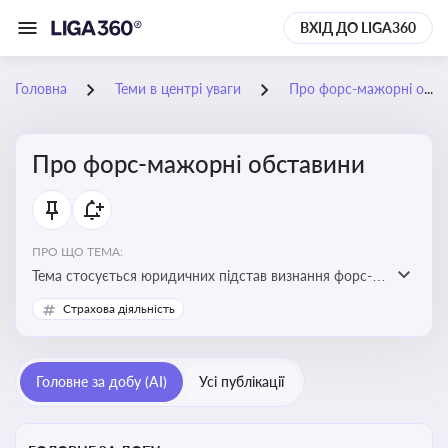
ВХІД ДО LIGA360
Головна
Теми в центрі уваги
Про форс-мажорні обставини
Про форс-мажорні обставини
ПРО ЩО ТЕМА:
Тема стосується юридичних підстав визнання форс-
мажорних обставин та звільнення від
Страхова діяльність
відповідальності у зв'язку з їх настанням
Головне за добу (AI)
Усі публікації