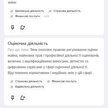
зміни
Банківська діяльність
Страхова діяльність
Фінансові послуги
+13
Оціночна діяльність
Про що тема:
Тема охоплює правове регулювання оцінки
майна, майнових прав і професійної діяльності оцінювачів,
включно з кваліфікаційними вимогами, звітністю та
цифровими сервісами у сфері оціночної діяльності.
Відстеження нормативних і медійних змін у цій сфері
корисне для власника бізнесу, керівника, юриста або
Страхова діяльність
Фінансові послуги
бухгалтера під час оподаткування, приватизації, оренди
Будівельна діяльність
державного майна, корпоративних угод і перевірки
статусу суб'єктів оціночної діяльності