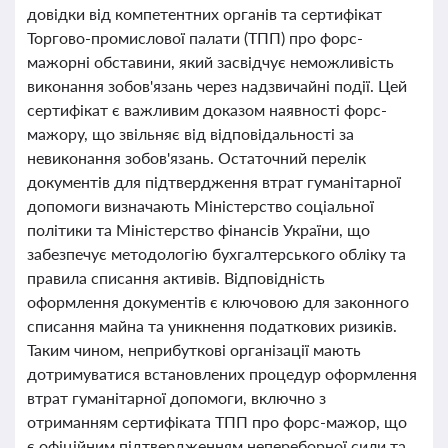
довідки від компетентних органів та сертифікат
Торгово-промислової палати (ТПП) про форс-
мажорні обставини, який засвідчує неможливість
виконання зобов'язань через надзвичайні події. Цей
сертифікат є важливим доказом наявності форс-
мажору, що звільняє від відповідальності за
невиконання зобов'язань. Остаточний перелік
документів для підтвердження втрат гуманітарної
допомоги визначають Міністерство соціальної
політики та Міністерство фінансів України, що
забезпечує методологію бухгалтерського обліку та
правила списання активів. Відповідність
оформлення документів є ключовою для законного
списання майна та уникнення податкових ризиків.
Таким чином, неприбуткові організації мають
дотримуватися встановлених процедур оформлення
втрат гуманітарної допомоги, включно з
отриманням сертифіката ТПП про форс-мажор, що
є офіційним підтвердженням непереборної сили та