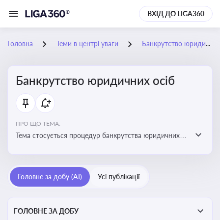
ВХІД ДО LIGA360
Головна
Теми в центрі уваги
Банкрутство юридичних осіб
Банкрутство юридичних осіб
ПРО ЩО ТЕМА:
Тема стосується процедур банкрутства юридичних
осіб, що включає етапи ліквідації, санації та
задоволення вимог кредиторів
Головне за добу (AI)
Усі публікації
ГОЛОВНЕ ЗА ДОБУ