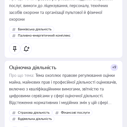
послуг, вимоги до ліцензування, персоналу, технічних
засобів охорони та організації пультової й фізичної
охорони
Банківська діяльність
Паливно-енергетичний комплекс
Оціночна діяльність
+9
Про що тема:
Тема охоплює правове регулювання оцінки
майна, майнових прав і професійної діяльності оцінювачів,
включно з кваліфікаційними вимогами, звітністю та
цифровими сервісами у сфері оціночної діяльності.
Відстеження нормативних і медійних змін у цій сфері
корисне для власника бізнесу, керівника, юриста або
Страхова діяльність
Фінансові послуги
бухгалтера під час оподаткування, приватизації, оренди
Будівельна діяльність
державного майна, корпоративних угод і перевірки