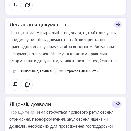
статусу суб'єктів оціночної діяльності
Легалізація документів
+6
Про що тема:
Нотаріальні процедури, що забезпечують
юридичну чинність документів та їх використання в
правовідносинах, у тому числі за кордоном. Актуальна
інформація дозволяє бізнесу та юристам правильно
оформлювати документи, уникати ризиків недійсності та
забезпечувати їх належне прийняття органами влади та
Банківська діяльність
Страхова діяльність
контрагентами
Ліцензії, дозволи
+62
Про що тема:
Тема стосується правового регулювання
отримання, переоформлення, анулювання ліцензій і
дозволів, необхідних для провадження господарської