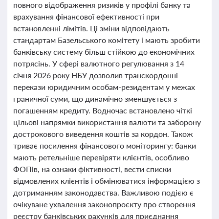
повного відображення ризиків у профілі банку та
врахування фінансової ефективності при
встановленні лімітів. Ці зміни відповідають
стандартам Базельського комітету і мають зробити
банківську систему більш стійкою до економічних
потрясінь. У сфері валютного регулювання з 14
січня 2026 року НБУ дозволив транскордонні
перекази юридичним особам-резидентам у межах
граничної суми, що динамічно зменшується з
погашенням кредиту. Водночас встановлено чіткі
цільові напрямки використання валюти та заборону
дострокового виведення коштів за кордон. Також
триває посилення фінансового моніторингу: банки
мають ретельніше перевіряти клієнтів, особливо
ФОПів, на ознаки фіктивності, вести списки
відмовлених клієнтів і обмінюватися інформацією з
дотриманням законодавства. Важливою подією є
очікуване ухвалення законопроєкту про створення
реєстру банківських рахунків для приєднання