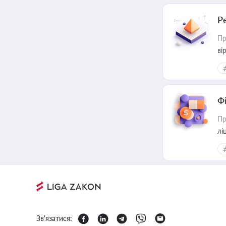
Р
Пр
ві
Ф
Пр
лі
Зв'язатися: