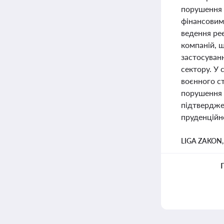
порушення 
фінансовим
ведення реє
компаній, 
застосуванн
сектору. У 
воєнного ст
порушення 
підтвердже
пруденційн
LIGA ZAKON