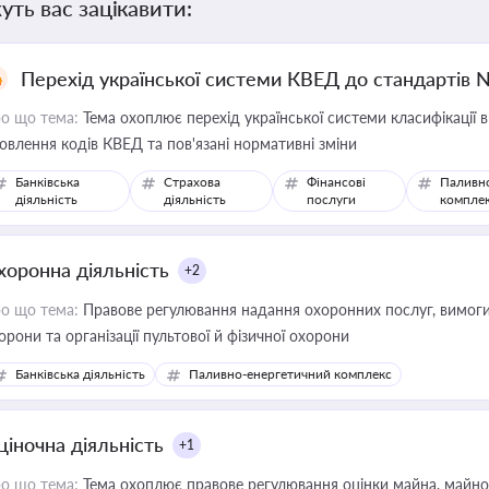
уть вас зацікавити:
Перехід української системи КВЕД до стандартів 
о що тема:
Тема охоплює перехід української системи класифікації в
овлення кодів КВЕД та пов'язані нормативні зміни
Банківська
Страхова
Фінансові
Паливн
діяльність
діяльність
послуги
компле
хоронна діяльність
+2
о що тема:
Правове регулювання надання охоронних послуг, вимоги д
орони та організації пультової й фізичної охорони
Банківська діяльність
Паливно-енергетичний комплекс
ціночна діяльність
+1
о що тема:
Тема охоплює правове регулювання оцінки майна, майнови