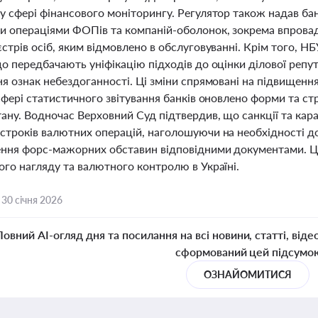
у сфері фінансового моніторингу. Регулятор також надав б
и операціями ФОПів та компаній-оболонок, зокрема впрова
стрів осіб, яким відмовлено в обслуговуванні. Крім того, Н
що передбачають уніфікацію підходів до оцінки ділової репу
я ознак небездоганності. Ці зміни спрямовані на підвищення
сфері статистичного звітування банків оновлено форми та ст
ану. Водночас Верховний Суд підтвердив, що санкції та кара
строків валютних операцій, наголошуючи на необхідності д
ння форс-мажорних обставин відповідними документами. Ці
ого нагляду та валютного контролю в Україні.
,
30 січня 2026
Повний AI-огляд дня та посилання на всі новини, статті, віде
сформований цей підсумо
ОЗНАЙОМИТИСЯ