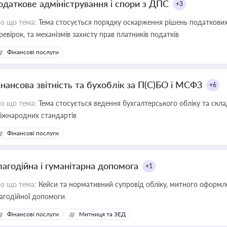
одаткове адміністрування і спори з ДПС
+3
о що тема:
Тема стосується порядку оскарження рішень податкових
ревірок, та механізмів захисту прав платників податків
Фінансові послуги
інансова звітність та бухоблік за П(С)БО і МСФЗ
+6
о що тема:
Тема стосується ведення бухгалтерського обліку та скла
міжнародних стандартів
Фінансові послуги
лагодійна і гуманітарна допомога
+1
о що тема:
Кейси та нормативний супровід обліку, митного оформлен
агодійної допомоги
Фінансові послуги
Митниця та ЗЕД