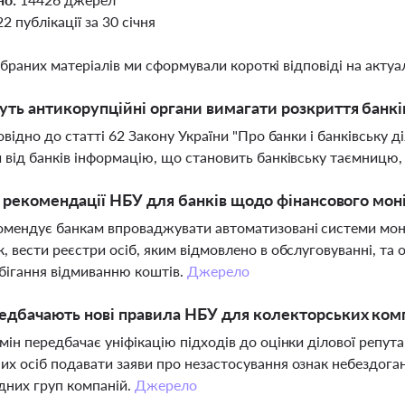
22 публікації за 30 січня
ібраних матеріалів ми сформували короткі відповіді на актуал
ть антикорупційні органи вимагати розкриття банкі
повідно до статті 62 Закону України "Про банки і банківську 
 від банків інформацію, що становить банківську таємницю,
і рекомендації НБУ для банків щодо фінансового мон
мендує банкам впроваджувати автоматизовані системи моні
, вести реєстри осіб, яким відмовлено в обслуговуванні, та
бігання відмиванню коштів.
Джерело
дбачають нові правила НБУ для колекторських ком
мін передбачає уніфікацію підходів до оцінки ділової репут
х осіб подавати заяви про незастосування ознак небездоган
дних груп компаній.
Джерело