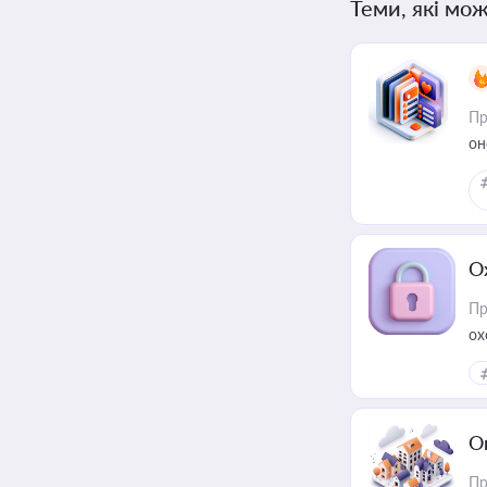
Теми, які мож
Пр
он
О
Пр
ох
О
Пр