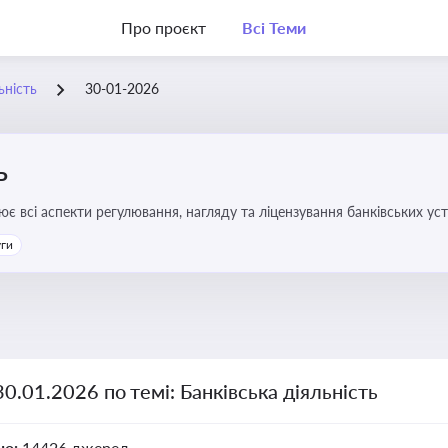
Про проєкт
Всі Теми
ьність
30-01-2026
ь
ює всі аспекти регулювання, нагляду та ліцензування банківських ус
уги
30.01.2026 по темі: Банківська діяльність
но:
14426 джерел