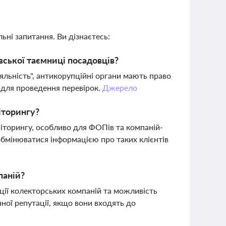
ьні запитання. Ви дізнаєтесь:
вської таємниці посадовців?
діяльність", антикорупційні органи мають право
 для проведення перевірок.
Джерело
іторингу?
торингу, особливо для ФОПів та компаній-
 обмінюватися інформацією про таких клієнтів
паній?
ації колекторських компаній та можливість
ної репутації, якщо вони входять до