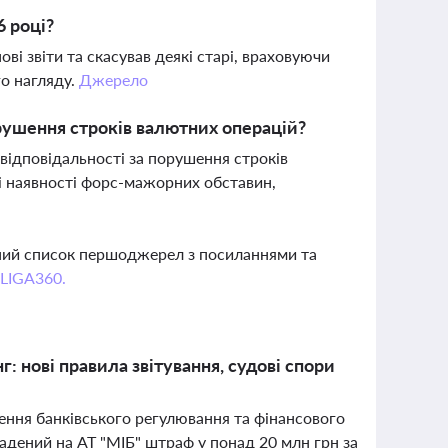
6 році?
ві звіти та скасував деякі старі, враховуючи
го нагляду.
Джерело
порушення строків валютних операцій?
 відповідальності за порушення строків
і наявності форс-мажорних обставин,
вний список першоджерел з посиланнями та
 LIGA360.
 нові правила звітування, судові спори
лення банківського регулювання та фінансового
ладений на АТ "МІБ" штраф у понад 20 млн грн за