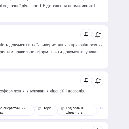
і оціночної діяльності. Відстеження нормативних і
иста або бухгалтера під час оподаткування,
 статусу суб'єктів оціночної діяльності
сть документів та їх використання в правовідносинах,
а юристам правильно оформлювати документи, уникати
влади та контрагентами
оформлення, анулювання ліцензій і дозволів,
о-енергетичний
Торгівля
Будівельна
+2
кс
діяльність