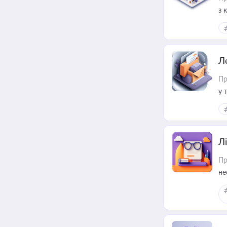
з 
ме
пр
Л
Пр
у 
ри
Лі
Пр
не