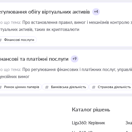
егулювання обігу віртуальних активів
+4
о що тема:
Про встановлення правил, вимог і механізмів контролю 
ртуальних активів, таких як криптовалюти
Фінансові послуги
інансові та платіжні послуги
+9
о що тема:
Про регулювання фінансових і платіжних послуг, управління коштами, приймання платежів та дотримання
цензійних вимог
Ринок цінних паперів
Банківська діяльність
Страхова діяльність
Каталог рішень
Liga360: Керівник
Зн