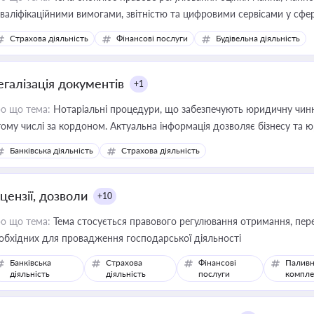
кваліфікаційними вимогами, звітністю та цифровими сервісами у сфер
дійних змін у цій сфері корисне для власника бізнесу, керівника, юр
Страхова діяльність
Фінансові послуги
Будівельна діяльність
иватизації, оренди державного майна, корпоративних угод і перевірки
егалізація документів
+1
о що тема:
Нотаріальні процедури, що забезпечують юридичну чинні
тому числі за кордоном. Актуальна інформація дозволяє бізнесу т
зиків недійсності та забезпечувати їх належне прийняття органами 
Банківська діяльність
Страхова діяльність
цензії, дозволи
+10
о що тема:
Тема стосується правового регулювання отримання, пере
обхідних для провадження господарської діяльності
Банківська
Страхова
Фінансові
Паливн
діяльність
діяльність
послуги
компле