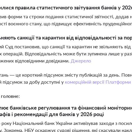
илися правила статистичного звітування банків у 202
ив форми та строки подання статистичної звітності, додав но
сті воєнного стану, що підвищує ефективність пруденційно
ьняють санкції та карантин від відповідальності за 
й Суд постановив, що санкції та карантин не звільняють від
 операцій. Відповідальність може бути зупинена лише у раз
джених відповідними довідками.
Джерело
тань — це короткий підсумок змісту публікацій за день. По
 підсумок за добу доступні у
комерційній версії Платформи
 головне:
ює банківське регулювання та фінансовий моніторинг:
фів і рекомендації для банків у 2026 році
6 року Національний банк України активізував заходи з поси
. Зокрема, НБУ оскаржує судові рішення, які скасували нак