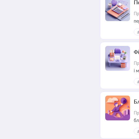
П
Пр
пе
Ф
Пр
і 
Б
Пр
бл