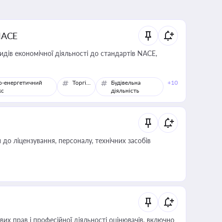
NACE
идів економічної діяльності до стандартів NACE,
о-енергетичний
Торгівля
Будівельна
+10
кс
діяльність
о ліцензування, персоналу, технічних засобів
х прав і професійної діяльності оцінювачів, включно