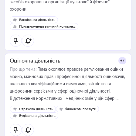
засобів охорони та організації пультової й фізичної
охорони
Банківська діяльність
Паливно-енергетичний комплекс
Оціночна діяльність
+7
Про що тема:
Тема охоплює правове регулювання оцінки
майна, майнових прав і професійної діяльності оцінювачів,
включно з кваліфікаційними вимогами, звітністю та
цифровими сервісами у сфері оціночної діяльності.
Відстеження нормативних і медійних змін у цій сфері
корисне для власника бізнесу, керівника, юриста або
Страхова діяльність
Фінансові послуги
бухгалтера під час оподаткування, приватизації, оренди
Будівельна діяльність
державного майна, корпоративних угод і перевірки
статусу суб'єктів оціночної діяльності