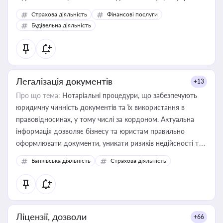
корисне для власника бізнесу, керівника, юриста або
Страхова діяльність
Фінансові послуги
бухгалтера під час оподаткування, приватизації, оренди
Будівельна діяльність
державного майна, корпоративних угод і перевірки
статусу суб'єктів оціночної діяльності
Легалізація документів
+13
Про що тема:
Нотаріальні процедури, що забезпечують
юридичну чинність документів та їх використання в
правовідносинах, у тому числі за кордоном. Актуальна
інформація дозволяє бізнесу та юристам правильно
оформлювати документи, уникати ризиків недійсності та
забезпечувати їх належне прийняття органами влади та
Банківська діяльність
Страхова діяльність
контрагентами
Ліцензії, дозволи
+66