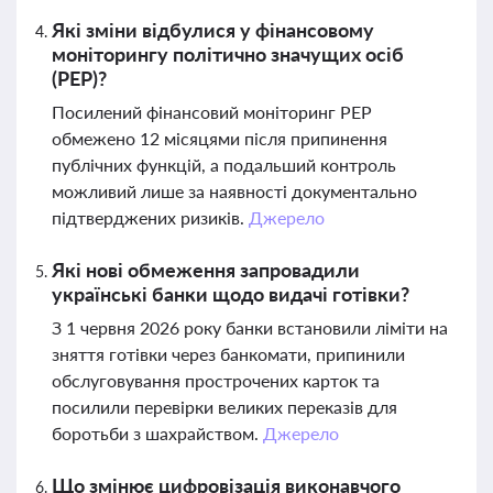
Які зміни відбулися у фінансовому
моніторингу політично значущих осіб
(PEP)?
Посилений фінансовий моніторинг PEP
обмежено 12 місяцями після припинення
публічних функцій, а подальший контроль
можливий лише за наявності документально
підтверджених ризиків.
Джерело
Які нові обмеження запровадили
українські банки щодо видачі готівки?
З 1 червня 2026 року банки встановили ліміти на
зняття готівки через банкомати, припинили
обслуговування прострочених карток та
посилили перевірки великих переказів для
боротьби з шахрайством.
Джерело
Що змінює цифровізація виконавчого