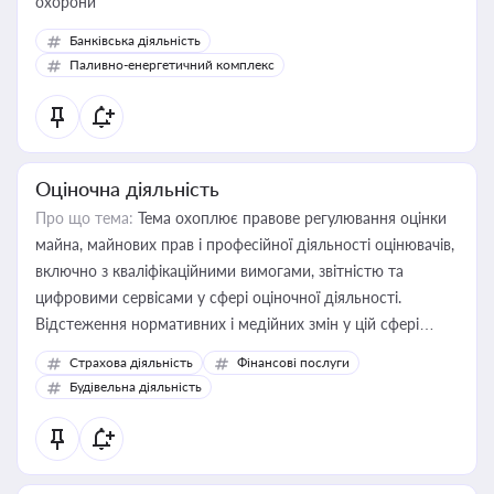
охорони
Банківська діяльність
Паливно-енергетичний комплекс
Оціночна діяльність
Про що тема:
Тема охоплює правове регулювання оцінки
майна, майнових прав і професійної діяльності оцінювачів,
включно з кваліфікаційними вимогами, звітністю та
цифровими сервісами у сфері оціночної діяльності.
Відстеження нормативних і медійних змін у цій сфері
корисне для власника бізнесу, керівника, юриста або
Страхова діяльність
Фінансові послуги
бухгалтера під час оподаткування, приватизації, оренди
Будівельна діяльність
державного майна, корпоративних угод і перевірки
статусу суб'єктів оціночної діяльності