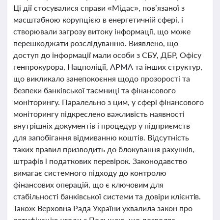
Ці дії стосувалися справи «Мідас», пов’язаної з
масштабною корупцією в енергетичній сфері, і
створювали загрозу витоку інформації, що може
перешкоджати розслідуванню. Виявлено, що
доступ до інформації мали особи з СБУ, ДБР, Офісу
генпрокурора, Нацполіції, АРМА та інших структур,
що викликало занепокоєння щодо прозорості та
безпеки банківської таємниці та фінансового
моніторингу. Паралельно з цим, у сфері фінансового
моніторингу підкреслено важливість наявності
внутрішніх документів і процедур у підприємств
для запобігання відмиванню коштів. Відсутність
таких правил призводить до блокування рахунків,
штрафів і податкових перевірок. Законодавство
вимагає системного підходу до контролю
фінансових операцій, що є ключовим для
стабільності банківської системи та довіри клієнтів.
Також Верховна Рада України ухвалила закон про
ратифікацію угоди з Польщею, що дозволяє