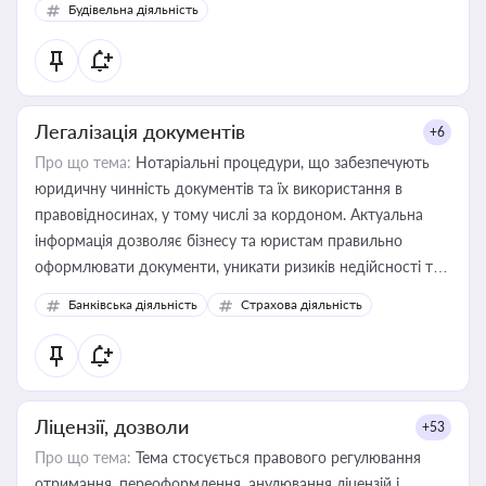
Будівельна діяльність
державного майна, корпоративних угод і перевірки
статусу суб'єктів оціночної діяльності
Легалізація документів
+6
Про що тема:
Нотаріальні процедури, що забезпечують
юридичну чинність документів та їх використання в
правовідносинах, у тому числі за кордоном. Актуальна
інформація дозволяє бізнесу та юристам правильно
оформлювати документи, уникати ризиків недійсності та
забезпечувати їх належне прийняття органами влади та
Банківська діяльність
Страхова діяльність
контрагентами
Ліцензії, дозволи
+53
Про що тема:
Тема стосується правового регулювання
отримання, переоформлення, анулювання ліцензій і