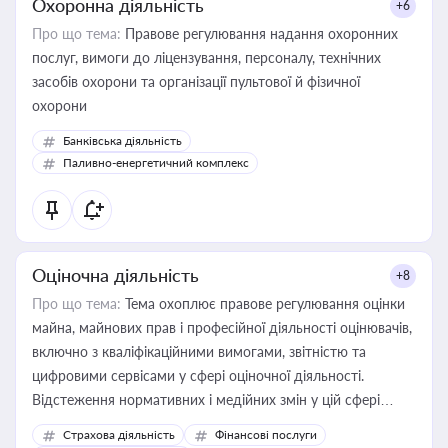
Охоронна діяльність
+6
Про що тема:
Правове регулювання надання охоронних
послуг, вимоги до ліцензування, персоналу, технічних
засобів охорони та організації пультової й фізичної
охорони
Банківська діяльність
Паливно-енергетичний комплекс
Оціночна діяльність
+8
Про що тема:
Тема охоплює правове регулювання оцінки
майна, майнових прав і професійної діяльності оцінювачів,
включно з кваліфікаційними вимогами, звітністю та
цифровими сервісами у сфері оціночної діяльності.
Відстеження нормативних і медійних змін у цій сфері
корисне для власника бізнесу, керівника, юриста або
Страхова діяльність
Фінансові послуги
бухгалтера під час оподаткування, приватизації, оренди