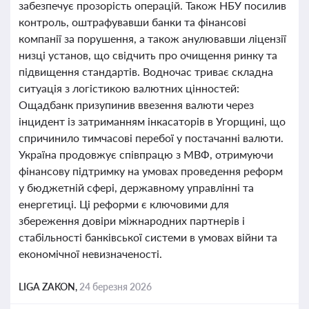
забезпечує прозорість операцій. Також НБУ посилив
контроль, оштрафувавши банки та фінансові
компанії за порушення, а також анулювавши ліцензії
низці установ, що свідчить про очищення ринку та
підвищення стандартів. Водночас триває складна
ситуація з логістикою валютних цінностей:
Ощадбанк призупинив ввезення валюти через
інцидент із затриманням інкасаторів в Угорщині, що
спричинило тимчасові перебої у постачанні валюти.
Україна продовжує співпрацю з МВФ, отримуючи
фінансову підтримку на умовах проведення реформ
у бюджетній сфері, державному управлінні та
енергетиці. Ці реформи є ключовими для
збереження довіри міжнародних партнерів і
стабільності банківської системи в умовах війни та
економічної невизначеності.
LIGA ZAKON,
24 березня 2026