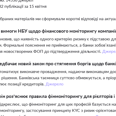
32 публікації за 15 квітня
ібраних матеріалів ми сформували короткі відповіді на актуал
і вимоги НБУ щодо фінансового моніторингу компан
новив, що наявність одного критерію ризику є підставою для
. Формальні пояснення не приймаються, а банки зобов’язані
ля новостворених ФОП до підтвердження діяльності.
Джере
дбачає новий закон про стягнення боргів щодо банкі
томатизує виконавче провадження, надаючи виконавцям дост
 рішення. Банківська таємниця суттєво обмежується, а пріо
ює позиції кредиторів.
Джерело
ін роз’яснює правила фінмоніторингу для рієлторів і
ідкреслює, що фінмоніторинг для цих професій базується на 
оніторингу, застосування принципу KYC з ризик-орієнтован