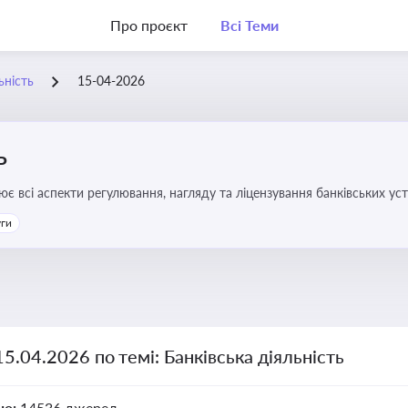
Про проєкт
Всі Теми
ьність
15-04-2026
ь
ює всі аспекти регулювання, нагляду та ліцензування банківських ус
уги
15.04.2026 по темі: Банківська діяльність
но:
14536 джерел