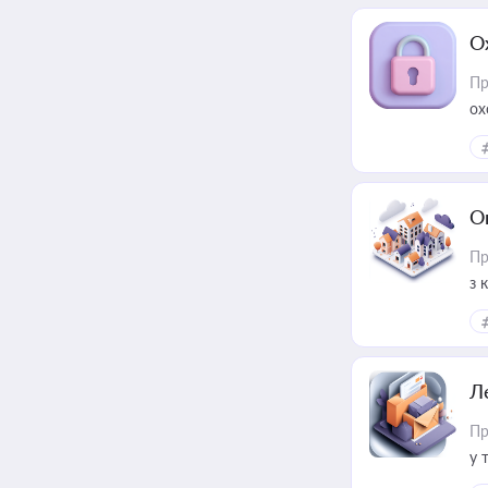
О
Пр
ох
О
Пр
з 
ме
пр
Л
Пр
у 
ри