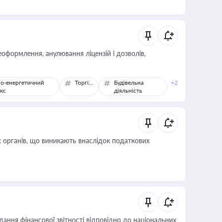
оформлення, анулювання ліцензій і дозволів,
о-енергетичний
Торгівля
Будівельна
+2
кс
діяльність
 органів, що виникають внаслідок податкових
дання фінансової звітності відповідно до національних