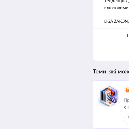
тенденцію 
ключовими д
LIGA ZAKON
Теми, які мож
Пр
он