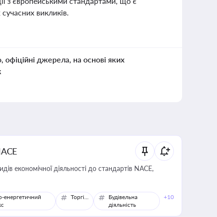
ії з європейськими стандартами, що є
 сучасних викликів.
о, офіційні джерела, на основі яких
к
NACE
идів економічної діяльності до стандартів NACE,
о-енергетичний
Торгівля
Будівельна
+10
кс
діяльність