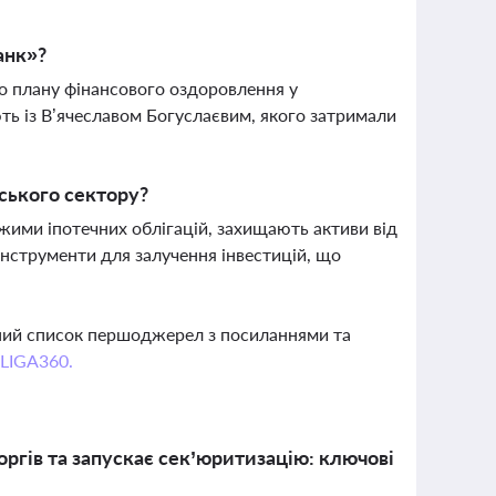
анк»?
 плану фінансового оздоровлення у
ть із В’ячеславом Богуслаєвим, якого затримали
ського сектору?
жими іпотечних облігацій, захищають активи від
інструменти для залучення інвестицій, що
вний список першоджерел з посиланнями та
 LIGA360.
ргів та запускає сек’юритизацію: ключові