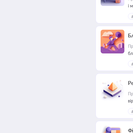
і 
Б
Пр
бл
Р
Пр
ві
Ф