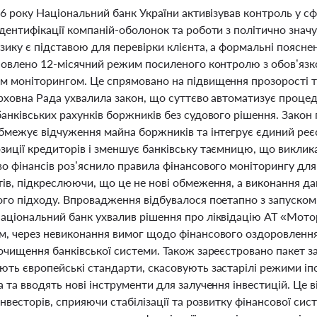
26 року Національний банк України активізував контроль у с
дентифікації компаній-оболонок та роботи з політично знач
зику є підставою для перевірки клієнта, а формальні поясн
ановлено 12-місячний режим посиленого контролю з обов’язк
м моніторингом. Це спрямовано на підвищення прозорості та
ерховна Рада ухвалила закон, що суттєво автоматизує проце
анківських рахунків боржників без судового рішення. Закон
обмежує відчуження майна боржників та інтегрує єдиний реєс
зиції кредиторів і зменшує банківську таємницю, що виклик
о фінансів роз’яснило правила фінансового моніторингу для 
тів, підкреслюючи, що це не нові обмеження, а виконання да
го підходу. Впровадження відбувалося поетапно з запуском е
аціональний банк ухвалив рішення про ліквідацію АТ «Мотор
м, через невиконання вимог щодо фінансового оздоровлення
очищення банківської системи. Також зареєстровано пакет з
ють європейські стандарти, скасовують застарілі режими іпо
 та вводять нові інструменти для залучення інвестицій. Це 
інвесторів, сприяючи стабілізації та розвитку фінансової си