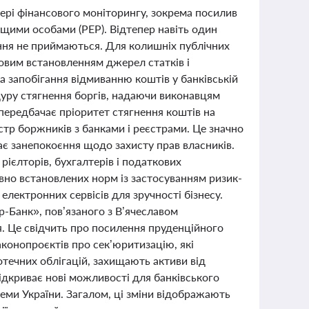
фері фінансового моніторингу, зокрема посилив
ущими особами (PEP). Відтепер навіть один
ення не приймаються. Для колишніх публічних
овим встановленням джерел статків і
 запобігання відмиванню коштів у банківській
дуру стягнення боргів, надаючи виконавцям
 передбачає пріоритет стягнення коштів на
тр боржників з банками і реєстрами. Це значно
ає занепокоєння щодо захисту прав власників.
рієлторів, бухгалтерів і податкових
вно встановлених норм із застосуванням ризик-
лектронних сервісів для зручності бізнесу.
-Банк», пов’язаного з В’ячеславом
. Це свідчить про посилення пруденційного
аконопроєктів про сек’юритизацію, які
течних облігацій, захищають активи від
відкриває нові можливості для банківського
стеми України. Загалом, ці зміни відображають