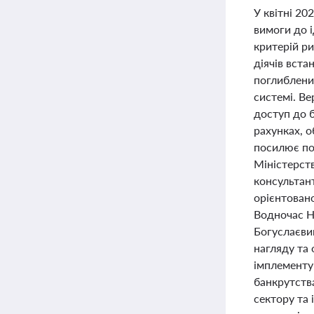
У квітні 20
вимоги до і
критерій ри
діячів вст
поглиблени
системі. В
доступ до б
рахунках, 
посилює по
Міністерств
консультан
орієнтовано
Водночас Н
Богуслаєви
нагляду та 
імплементу
банкрутства
сектору та 