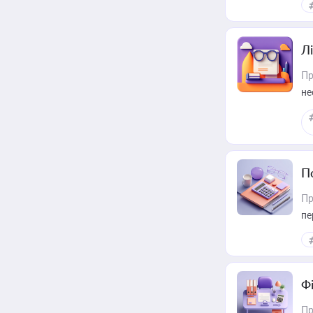
Лі
Пр
не
П
Пр
пе
Ф
Пр