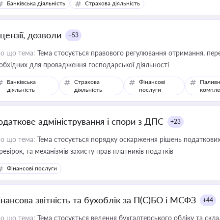
Банківська діяльність
Страхова діяльність
цензії, дозволи
+53
о що тема:
Тема стосується правового регулювання отримання, пере
обхідних для провадження господарської діяльності
Банківська
Страхова
Фінансові
Паливн
діяльність
діяльність
послуги
компле
одаткове адміністрування і спори з ДПС
+23
о що тема:
Тема стосується порядку оскарження рішень податкових
ревірок, та механізмів захисту прав платників податків
Фінансові послуги
інансова звітність та бухоблік за П(С)БО і МСФЗ
+44
о що тема:
Тема стосується ведення бухгалтерського обліку та скла