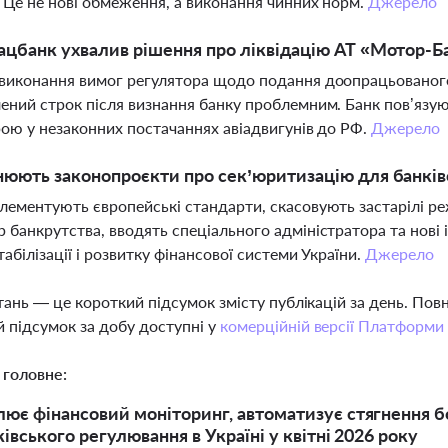
. Це не нові обмеження, а виконання чинних норм.
Джерело
цбанк ухвалив рішення про ліквідацію АТ «Мотор-Б
виконання вимог регулятора щодо подання доопрацьованого
ений строк після визнання банку проблемним. Банк пов’язую
рою у незаконних постачаннях авіадвигунів до РФ.
Джерело
юють законопроєкти про сек’юритизацію для банків
лементують європейські стандарти, скасовують застарілі ре
 банкрутства, вводять спеціального адміністратора та нові 
табілізації і розвитку фінансової системи України.
Джерело
тань — це короткий підсумок змісту публікацій за день. По
 підсумок за добу доступні у
комерційній версії Платформи
 головне:
ює фінансовий моніторинг, автоматизує стягнення бо
івського регулювання в Україні у квітні 2026 року