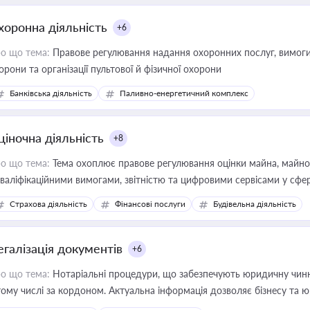
хоронна діяльність
+6
о що тема:
Правове регулювання надання охоронних послуг, вимоги д
орони та організації пультової й фізичної охорони
Банківська діяльність
Паливно-енергетичний комплекс
ціночна діяльність
+8
о що тема:
Тема охоплює правове регулювання оцінки майна, майнови
кваліфікаційними вимогами, звітністю та цифровими сервісами у сфер
дійних змін у цій сфері корисне для власника бізнесу, керівника, юр
Страхова діяльність
Фінансові послуги
Будівельна діяльність
иватизації, оренди державного майна, корпоративних угод і перевірки
егалізація документів
+6
о що тема:
Нотаріальні процедури, що забезпечують юридичну чинні
тому числі за кордоном. Актуальна інформація дозволяє бізнесу т
зиків недійсності та забезпечувати їх належне прийняття органами 