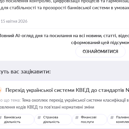
до посилення контролю, цифровізації процесів та гармонізац
ля стабільності та прозорості банківської системи в умовах
,
15 квітня 2026
Повний AI-огляд дня та посилання на всі новини, статті, віде
сформований цей підсумо
ОЗНАЙОМИТИСЯ
уть вас зацікавити:
Перехід української системи КВЕД до стандартів 
о що тема:
Тема охоплює перехід української системи класифікації в
овлення кодів КВЕД та пов'язані нормативні зміни
Банківська
Страхова
Фінансові
Паливн
діяльність
діяльність
послуги
компле