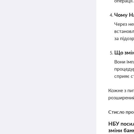
операції
Чому На
Через не
встановл
за підоз
Що змін
Вони імп
процедур
сприяє с
Кожне з пи
розширений
Стисло про
НБУ посил
зміни банк