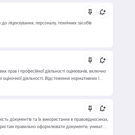
о ліцензування, персоналу, технічних засобів
х прав і професійної діяльності оцінювачів, включно
і оціночної діяльності. Відстеження нормативних і
иста або бухгалтера під час оподаткування,
 статусу суб'єктів оціночної діяльності
сть документів та їх використання в правовідносинах,
а юристам правильно оформлювати документи, уникати
влади та контрагентами