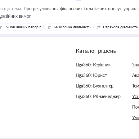
о що тема:
Про регулювання фінансових і платіжних послуг, управління коштами, приймання платежів та дотримання
цензійних вимог
Ринок цінних паперів
Банківська діяльність
Страхова діяльність
Каталог рішень
Liga360: Керівник
Зн
Liga360: Юрист
Ак
Liga360: Бухгалтер
Тем
Liga360: PR-менеджер
Усі
Пол
Умо