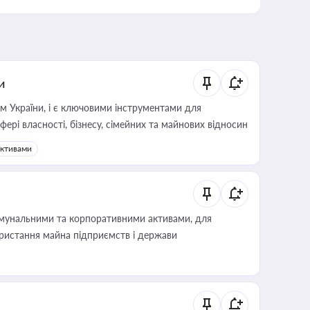
и
м України, і є ключовими інструментами для
фері власності, бізнесу, сімейних та майнових відносин
активами
омунальними та корпоративними активами, для
користання майна підприємств і держави