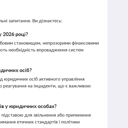
ьні запитання. Ви дізнаєтесь:
у 2026 році?
лужбовим становищем, непрозорими фінансовими
юють необхідність впровадження систем
идичних осіб?
ід юридичних осіб активного управління
го реагування на інциденти, що є важливою
сів у юридичних особах?
и підставою для звільнення або припинення
имання етичних стандартів і політики