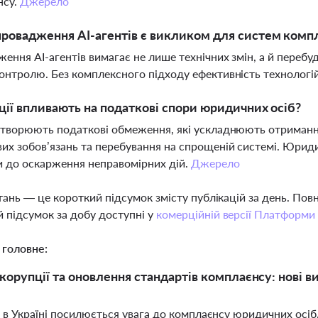
нсу.
Джерело
ровадження AI-агентів є викликом для систем комп
ення AI-агентів вимагає не лише технічних змін, а й перебуд
онтролю. Без комплексного підходу ефективність технолог
ції впливають на податкові спори юридичних осіб?
створюють податкові обмеження, які ускладнюють отриман
их зобов’язань та перебування на спрощеній системі. Юриди
 до оскарження неправомірних дій.
Джерело
тань — це короткий підсумок змісту публікацій за день. По
 підсумок за добу доступні у
комерційній версії Платформи
 головне:
корупції та оновлення стандартів комплаєнсу: нові в
 в Україні посилюється увага до комплаєнсу юридичних осіб