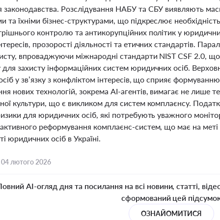
 законодавства. Розслідування НАБУ та СБУ виявляють масшт
и та їхніми бізнес-структурами, що підкреслює необхідніс
трішнього контролю та антикорупційних політик у юридични
нтересів, прозорості діяльності та етичних стандартів. Па
хисту, впроваджуючи міжнародні стандарти NIST CSF 2.0, 
 для захисту інформаційних систем юридичних осіб. Верхов
осіб у зв’язку з конфліктом інтересів, що сприяє формуванн
я нових технологій, зокрема AI-агентів, вимагає не лише тех
ої культури, що є викликом для систем комплаєнсу. Податко
изики для юридичних осіб, які потребують уважного монітор
 активного реформування комплаєнс-систем, що має на меті 
і юридичних осіб в Україні.
,
04 лютого 2026
Повний AI-огляд дня та посилання на всі новини, статті, віде
сформований цей підсумо
ОЗНАЙОМИТИСЯ