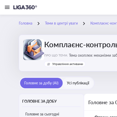
Головна
Теми в центрі уваги
Комплаєнс-конт
Комплаєнс-контроль
Тема охоплює механізми за
ПРО ЩО ТЕМА:
діяльності
Управління активами
Головне за добу (AI)
Усі публікації
ГОЛОВНЕ ЗА ДОБУ
Головне за 
Головне за сьогодні
Опрацьова