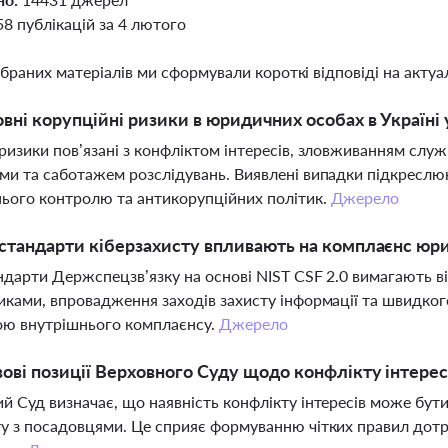
58 публікацій за 4 лютого
ібраних матеріалів ми сформували короткі відповіді на актуал
овні корупційні ризики в юридичних особах в Україні 
ризики пов’язані з конфліктом інтересів, зловживанням с
ми та саботажем розслідувань. Виявлені випадки підкресл
ього контролю та антикорупційних політик.
Джерело
 стандарти кіберзахисту впливають на комплаєнс юр
ндарти Держспецзв’язку на основі NIST CSF 2.0 вимагають в
иками, впровадження заходів захисту інформації та швидко
ою внутрішнього комплаєнсу.
Джерело
вові позиції Верховного Суду щодо конфлікту інтере
й Суд визначає, що наявність конфлікту інтересів може бут
у з посадовцями. Це сприяє формуванню чітких правил дотр