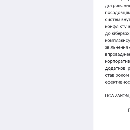
дотримання
посадовцям
систем вну
конфлікту і
до кіберза
комплаєнсу
звільнення 
впровадженн
корпоративн
додаткові р
став роком
ефективност
LIGA ZAKON