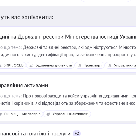
уть вас зацікавити:
дині та Державні реєстри Міністерства юстиції Україн
о що тема:
Державні та єдині реєстри, які адмініструються Мінюсто
идичного захисту, ідентифікації прав, та забезпечення прозорості у с
ЖКГ, ОСББ
Будівельна діяльність
Транспорт
Управління 
правління активами
о що тема:
Про правові засади та кейси управління державними, к
истів і керівників, які відповідають за збереження та ефективне ви
Ринок цінних паперів
Управління активами
інансові та платіжні послуги
+2