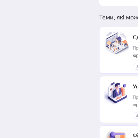
Теми, які мож
Є
Пр
юр
У
Пр
юр
Ф