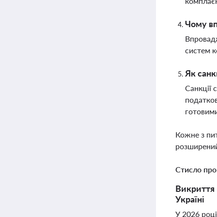
комплає
Чому вп
Впровадж
систем к
Як санк
Санкції 
податков
готовими
Кожне з пи
розширений
Стисло про
Викриття 
Україні
У 2026 році