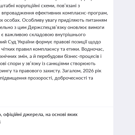
абні корупційні схеми, пов’язані з
ть впровадження ефективних комплаєнс-програм,
х особах. Особливу увагу приділяють питанням
ралельно з цим Держспецзв’язку оновлює вимоги
що є важливою складовою внутрішнього
ний Суд України формує правові позиції щодо
ю чітких правил комплаєнсу та етики. Водночас,
нічних змін, а й перебудови бізнес-процесів і
ві спори у зв’язку із санкціями створюють
ингу та правового захисту. Загалом, 2026 рік
підвищення прозорості, доброчесності та
о, офіційні джерела, на основі яких
к