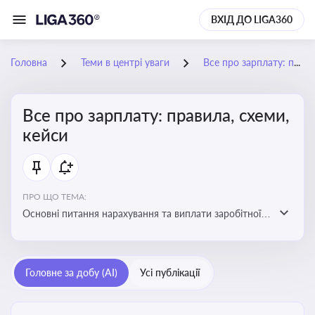
ВХІД ДО LIGA360
Головна
Теми в центрі уваги
Все про зарплату: правила, схеми, кейси
Все про зарплату: правила, схеми,
кейси
ПРО ЩО ТЕМА:
Основні питання нарахування та виплати заробітної
плати. Аналіз публікацій, що стосуються порушень
при нарахуванні заробітної плати та виявлення
інформації про можливі схеми зловживань
Головне за добу (AI)
Усі публікації