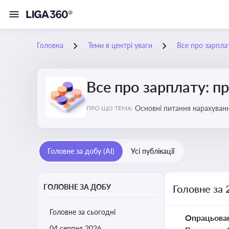
Головна
Теми в центрі уваги
Все про зарплат
Все про зарплату: пр
Основні питання нарахуванн
ПРО ЩО ТЕМА:
виявлення інформації про 
Головне за добу (AI)
Усі публікації
ГОЛОВНЕ ЗА ДОБУ
Головне за 
Головне за сьогодні
Опрацьова
04 серпня 2026