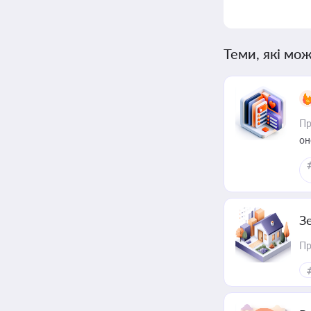
Теми, які мож
Пр
он
З
Пр