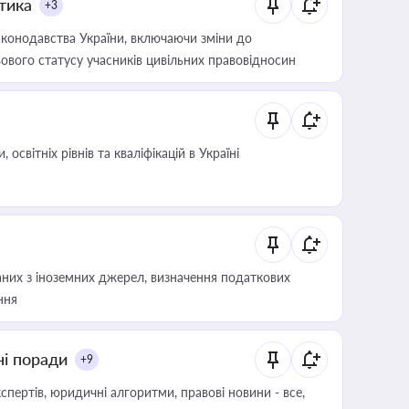
итика
+3
конодавства України, включаючи зміни до
ового статусу учасників цивільних правовідносин
світніх рівнів та кваліфікацій в Україні
аних з іноземних джерел, визначення податкових
ння
ні поради
+9
пертів, юридичні алгоритми, правові новини - все,