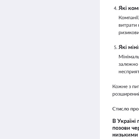
Які ком
Компанії
витрати 
ризикови
Які мін
Мінімаль
залежно 
несприят
Кожне з пи
розширений
Стисло про
В Україні
позови че
низькими