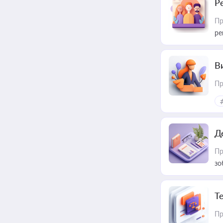
Р
Пр
ре
В
Пр
Д
Пр
зо
T
Пр