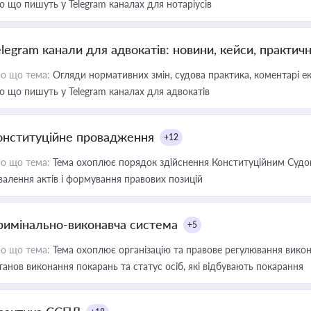
о що пишуть у Telegram каналах для нотаріусів
elegram канали для адвокатів: новини, кейси, практич
о що тема:
Огляди нормативних змін, судова практика, коментарі екс
о що пишуть у Telegram каналах для адвокатів
онституційне провадження
+12
о що тема:
Тема охоплює порядок здійснення Конституційним Судом
валення актів і формування правових позицій
римінально-виконавча система
+5
о що тема:
Тема охоплює організацію та правове регулювання викона
танов виконання покарань та статус осіб, які відбувають покарання