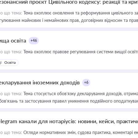
езонансний проєкт Цивільного кодексу: реакції та кр
о що тема:
Тема охоплює оновлення та реформування цивільного за
гулювання майнових і немайнових прав, договірних відносин та прав
ища освіта
+46
о що тема:
Тема охоплює правове регулювання системи вищої освіти, о
Освіта
екларування іноземних доходів
+6
о що тема:
Тема стосується обов’язку декларування доходів, отрим
бов’язань та застосування правил уникнення подвійного оподаткува
elegram канали для нотаріусів: новини, кейси, практич
о що тема:
Огляди нормативних змін, судова практика, коментарі екс