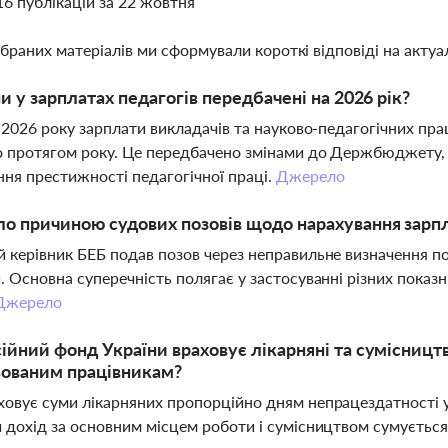
16 публікацій за 22 жовтня
ібраних матеріалів ми сформували короткі відповіді на актуал
ни у зарплатах педагогів передбачені на 2026 рік?
я 2026 року зарплати викладачів та науково-педагогічних пра
 протягом року. Це передбачено змінами до Держбюджету, 
ня престижності педагогічної праці.
Джерело
о причиною судових позовів щодо нарахування зарпл
 керівник БЕБ подав позов через неправильне визначення п
. Основна суперечність полягає у застосуванні різних показ
Джерело
ійний фонд України враховує лікарняні та сумісницт
ьованим працівникам?
овує суми лікарняних пропорційно дням непрацездатності у 
 дохід за основним місцем роботи і сумісництвом сумуєтьс