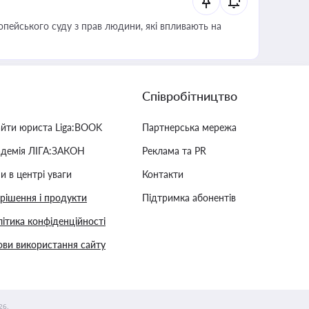
опейського суду з прав людини, які впливають на
Співробітництво
айти юриста Liga:BOOK
Партнерська мережа
адемія ЛІГА:ЗАКОН
Реклама та PR
и в центрі уваги
Контакти
 рішення і продукти
Підтримка абонентів
ітика конфіденційності
ви використання сайту
26.