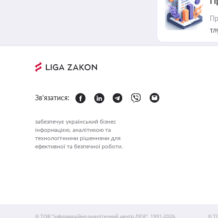
П
Пр
тл
Зв'язатися:
забезпечує український бізнес
інформацією, аналітикою та
технологічними рішеннями для
ефективної та безпечної роботи.
© ТОВ "інформаційно-аналітичний центр ЛІГА", 1991-2026.
© Т