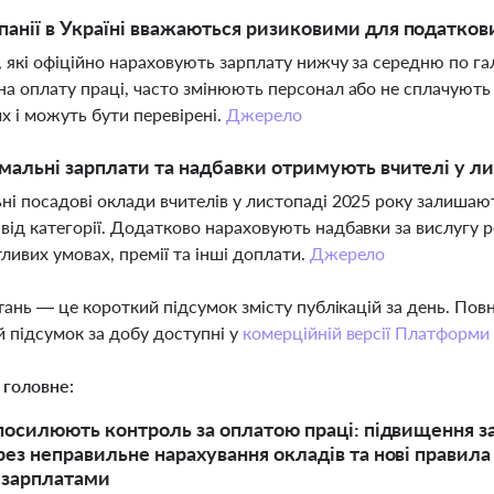
панії в Україні вважаються ризиковими для податков
, які офіційно нараховують зарплату нижчу за середню по гал
на оплату праці, часто змінюють персонал або не сплачують
х і можуть бути перевірені.
Джерело
імальні зарплати та надбавки отримують вчителі у ли
ні посадові оклади вчителів у листопаді 2025 року залишають
від категорії. Додатково нараховують надбавки за вислугу ро
ливих умовах, премії та інші доплати.
Джерело
тань — це короткий підсумок змісту публікацій за день. По
 підсумок за добу доступні у
комерційній версії Платформи
 головне:
 посилюють контроль за оплатою праці: підвищення за
рез неправильне нарахування окладів та нові правила
 зарплатами