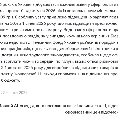
 роках в Україні відбуваються важливі зміни у сфері оплати 
ла проєкт бюджету на 2026 рік із встановленням мінімально
209 грн. Особливу увагу приділено підвищенню зарплат педа
ів на 50% з 1 січня 2026 року, що має підвищити престижні
пним і триватиме протягом року. Водночас у сфері оплати пр
я посадових окладів, як у випадку колишнього керівника Бюр
ю за недоплату. Пенсійний фонд України роз'яснив порядок в
них працівників, що важливо для збереження їх відстрочки в
а дотриманням трудового законодавства, особливо щодо офіці
ь зарплати нижчі за середні по галузі, вважаються ризиков
 З 1 жовтня 2025 року для виробників підакцизних товарів 
плат у "конвертах". Ці заходи спрямовані на підвищення проз
 бюджету.
,
22 жовтня 2025
Повний AI-огляд дня та посилання на всі новини, статті, віде
сформований цей підсумо