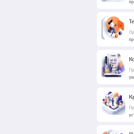
пр
T
Пр
пр
К
Пр
ух
К
Пр
ус