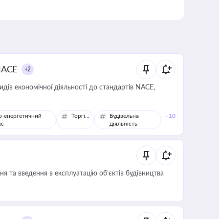
NACE
+2
идів економічної діяльності до стандартів NACE,
о-енергетичний
Торгівля
Будівельна
+10
кс
діяльність
я та введення в експлуатацію об’єктів будівництва