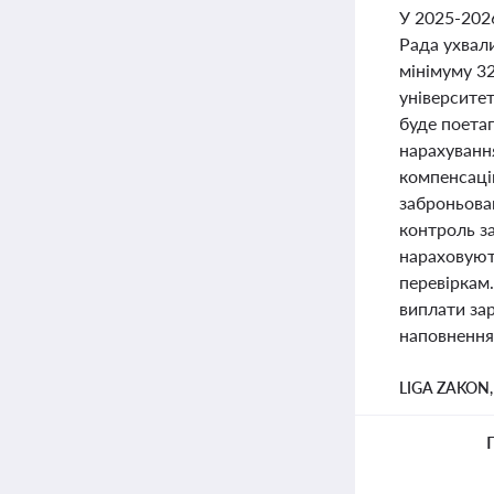
У 2025-2026
Рада ухвали
мінімуму 3
університет
буде поета
нарахуванн
компенсаці
заброньова
контроль з
нараховуют
перевіркам.
виплати зар
наповнення
LIGA ZAKON