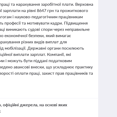
праці та нарахування заробітної плати. Верховна
ї зарплати на рівні 8647 грн та прожиткового
гогам і науково-педагогічним працівникам
сть професії та мотивувати кадри. Підвищення
аці виникають судові спори через неправильне
о економічної безпеки, який вимагає
рахування різних видів виплат для
ід мобілізації. Державні органи посилюють
йної виплати зарплат. Компанії, які
ими і можуть бути піддані податковим
введено авансові внески, що ускладнює практику
орості оплати праці, захист прав працівників та
о, офіційні джерела, на основі яких
к