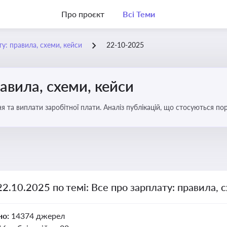
Про проєкт
Всі Теми
у: правила, схеми, кейси
22-10-2025
авила, схеми, кейси
я та виплати заробітної плати. Аналіз публікацій, що стосуються по
можливі схеми зловживань
22.10.2025 по темі: Все про зарплату: правила, 
но:
14374 джерел