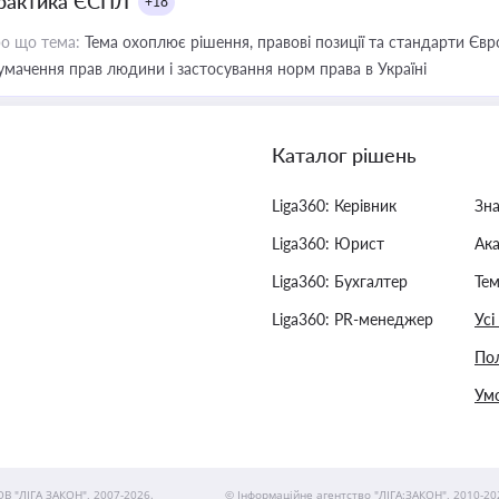
рактика ЄСПЛ
+18
о що тема:
Тема охоплює рішення, правові позиції та стандарти Євр
умачення прав людини і застосування норм права в Україні
Каталог рішень
Liga360: Керівник
Зн
Liga360: Юрист
Ак
Liga360: Бухгалтер
Тем
Liga360: PR-менеджер
Усі
Пол
Умо
ОВ "ЛІГА ЗАКОН", 2007-2026.
© Інформаційне агентство "ЛІГА:ЗАКОН", 2010-20