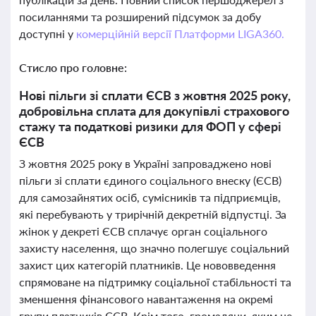
посиланнями та розширений підсумок за добу
доступні у
комерційній версії Платформи LIGA360.
Стисло про головне:
Нові пільги зі сплати ЄСВ з жовтня 2025 року,
добровільна сплата для докупівлі страхового
стажу та податкові ризики для ФОП у сфері
ЄСВ
З жовтня 2025 року в Україні запроваджено нові
пільги зі сплати єдиного соціального внеску (ЄСВ)
для самозайнятих осіб, сумісників та підприємців,
які перебувають у трирічній декретній відпустці. За
жінок у декреті ЄСВ сплачує орган соціального
захисту населення, що значно полегшує соціальний
захист цих категорій платників. Це нововведення
спрямоване на підтримку соціальної стабільності та
зменшення фінансового навантаження на окремі
групи платників ЄСВ. Крім того, громадяни, яким не