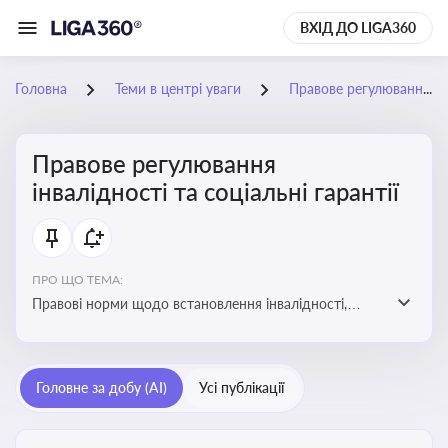
ВХІД ДО LIGA360
Головна
Теми в центрі уваги
Правове регулювання інвалідності та соціальні гарантії
Правове регулювання
інвалідності та соціальні гарантії
ПРО ЩО ТЕМА:
Правові норми щодо встановлення інвалідності,
надання соціальних гарантій та пільг для осіб з
інвалідністю
Головне за добу (AI)
Усі публікації