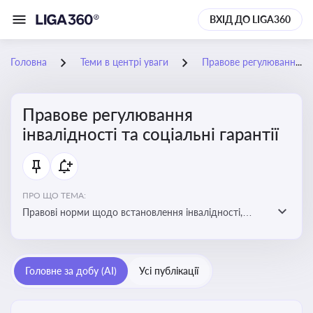
ВХІД ДО LIGA360
Головна
Теми в центрі уваги
Правове регулювання інвалідності та соціальні гарантії
Правове регулювання
інвалідності та соціальні гарантії
ПРО ЩО ТЕМА:
Правові норми щодо встановлення інвалідності,
надання соціальних гарантій та пільг для осіб з
інвалідністю
Головне за добу (AI)
Усі публікації