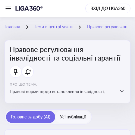
ВХІД ДО LIGA360
Головна
Теми в центрі уваги
Правове регулювання інвалідності та соціальні гарантії
Правове регулювання
інвалідності та соціальні гарантії
ПРО ЩО ТЕМА:
Правові норми щодо встановлення інвалідності,
надання соціальних гарантій та пільг для осіб з
інвалідністю
Головне за добу (AI)
Усі публікації