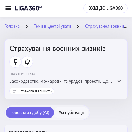
ВХІД ДО LIGA360
Головна
Теми в центрі уваги
Страхування воєнних ризиків
Страхування воєнних ризиків
ПРО ЩО ТЕМА:
Законодавство, міжнародні та урядові проекти, що
визначають та знижують воєнні ризики для власників
Страхова діяльність
майна, боржників та кредиторів
Головне за добу (AI)
Усі публікації