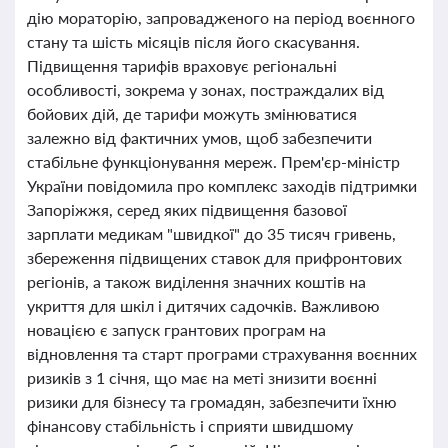
дію мораторію, запровадженого на період воєнного
стану та шість місяців після його скасування.
Підвищення тарифів враховує регіональні
особливості, зокрема у зонах, постраждалих від
бойових дій, де тарифи можуть змінюватися
залежно від фактичних умов, щоб забезпечити
стабільне функціонування мереж. Прем'єр-міністр
України повідомила про комплекс заходів підтримки
Запоріжжя, серед яких підвищення базової
зарплати медикам "швидкої" до 35 тисяч гривень,
збереження підвищених ставок для прифронтових
регіонів, а також виділення значних коштів на
укриття для шкіл і дитячих садочків. Важливою
новацією є запуск грантових програм на
відновлення та старт програми страхування воєнних
ризиків з 1 січня, що має на меті знизити воєнні
ризики для бізнесу та громадян, забезпечити їхню
фінансову стабільність і сприяти швидшому