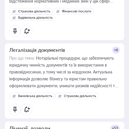
Відстеження нормативних і медійних змін у цій сфері
корисне для власника бізнесу, керівника, юриста або
Страхова діяльність
Фінансові послуги
бухгалтера під час оподаткування, приватизації, оренди
Будівельна діяльність
державного майна, корпоративних угод і перевірки
статусу суб'єктів оціночної діяльності
Легалізація документів
+6
Про що тема:
Нотаріальні процедури, що забезпечують
юридичну чинність документів та їх використання в
правовідносинах, у тому числі за кордоном. Актуальна
інформація дозволяє бізнесу та юристам правильно
оформлювати документи, уникати ризиків недійсності та
забезпечувати їх належне прийняття органами влади та
Банківська діяльність
Страхова діяльність
контрагентами
Ліцензії, дозволи
+53