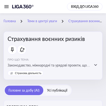
ВХІД ДО LIGA360
Головна
Теми в центрі уваги
Страхування воєнних ризиків
Страхування воєнних ризиків
ПРО ЩО ТЕМА:
Законодавство, міжнародні та урядові проекти, що
визначають та знижують воєнні ризики для власників
Страхова діяльність
майна, боржників та кредиторів
Головне за добу (AI)
Усі публікації