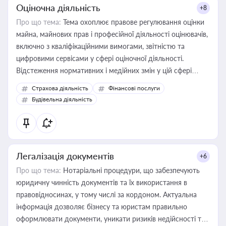
Оціночна діяльність
+8
Про що тема:
Тема охоплює правове регулювання оцінки
майна, майнових прав і професійної діяльності оцінювачів,
включно з кваліфікаційними вимогами, звітністю та
цифровими сервісами у сфері оціночної діяльності.
Відстеження нормативних і медійних змін у цій сфері
корисне для власника бізнесу, керівника, юриста або
Страхова діяльність
Фінансові послуги
бухгалтера під час оподаткування, приватизації, оренди
Будівельна діяльність
державного майна, корпоративних угод і перевірки
статусу суб'єктів оціночної діяльності
Легалізація документів
+6
Про що тема:
Нотаріальні процедури, що забезпечують
юридичну чинність документів та їх використання в
правовідносинах, у тому числі за кордоном. Актуальна
інформація дозволяє бізнесу та юристам правильно
оформлювати документи, уникати ризиків недійсності та