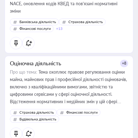
NACE, оновлення кодів КВЕД та пов'язані нормативні
зміни
Банківська діяльність
Страхова діяльність
Фінансові послуги
+13
Оціночна діяльність
+8
Про що тема:
Тема охоплює правове регулювання оцінки
майна, майнових прав і професійної діяльності оцінювачів,
включно з кваліфікаційними вимогами, звітністю та
цифровими сервісами у сфері оціночної діяльності.
Відстеження нормативних і медійних змін у цій сфері
корисне для власника бізнесу, керівника, юриста або
Страхова діяльність
Фінансові послуги
бухгалтера під час оподаткування, приватизації, оренди
Будівельна діяльність
державного майна, корпоративних угод і перевірки
статусу суб'єктів оціночної діяльності