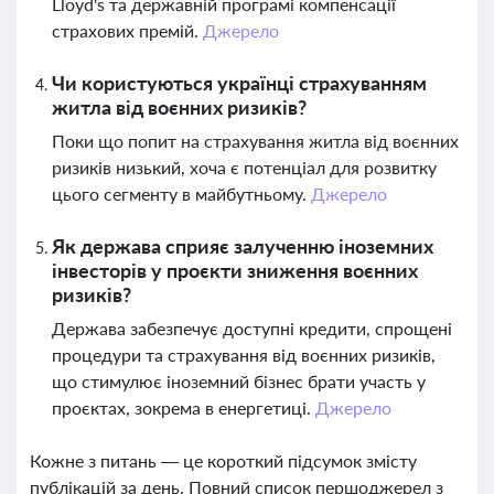
Lloyd's та державній програмі компенсації
страхових премій.
Джерело
Чи користуються українці страхуванням
житла від воєнних ризиків?
Поки що попит на страхування житла від воєнних
ризиків низький, хоча є потенціал для розвитку
цього сегменту в майбутньому.
Джерело
Як держава сприяє залученню іноземних
інвесторів у проєкти зниження воєнних
ризиків?
Держава забезпечує доступні кредити, спрощені
процедури та страхування від воєнних ризиків,
що стимулює іноземний бізнес брати участь у
проєктах, зокрема в енергетиці.
Джерело
Кожне з питань — це короткий підсумок змісту
публікацій за день. Повний список першоджерел з