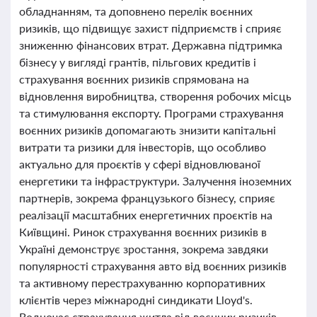
обладнанням, та доповнено перелік воєнних
ризиків, що підвищує захист підприємств і сприяє
зниженню фінансових втрат. Державна підтримка
бізнесу у вигляді грантів, пільгових кредитів і
страхування воєнних ризиків спрямована на
відновлення виробництва, створення робочих місць
та стимулювання експорту. Програми страхування
воєнних ризиків допомагають знизити капітальні
витрати та ризики для інвесторів, що особливо
актуально для проєктів у сфері відновлюваної
енергетики та інфраструктури. Залучення іноземних
партнерів, зокрема французького бізнесу, сприяє
реалізації масштабних енергетичних проєктів на
Київщині. Ринок страхування воєнних ризиків в
Україні демонструє зростання, зокрема завдяки
популярності страхування авто від воєнних ризиків
та активному перестрахуванню корпоративних
клієнтів через міжнародні синдикати Lloyd's.
Водночас страхування житла від воєнних ризиків