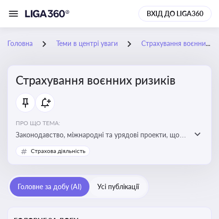
ВХІД ДО LIGA360
Головна
Теми в центрі уваги
Страхування воєнних ризиків
Страхування воєнних ризиків
ПРО ЩО ТЕМА:
Законодавство, міжнародні та урядові проекти, що
визначають та знижують воєнні ризики для власників
Страхова діяльність
майна, боржників та кредиторів
Головне за добу (AI)
Усі публікації