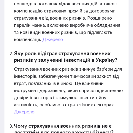
пошкодженого внаслідок воєнних дій, а також
компенсацію страхових премій за договорами
страхування від воєнних ризиків. Розширено
перелік майна, включено виробниче обладнання
та нові види воєнних ризиків, що підлягають
компенсації.
Джерело
Яку роль відіграє страхування воєнних
ризиків у залученні інвестицій в Україну?
Страхування воєнних ризиків знижує бар'єри для
інвесторів, забезпечуючи тимчасовий захист від
втрат, пов'язаних із війною. Це важливий
інструмент деризикінгу, який сприяє підвищенню
довіри інвесторів і стимулює інвестиційну
активність, особливо в стратегічних секторах.
Джерело
Чому страхування воєнних ризиків не є
достатнім для повного захисту бізнесу?