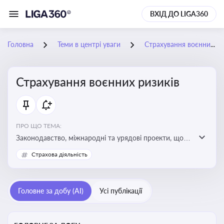
ВХІД ДО LIGA360
Головна
Теми в центрі уваги
Страхування воєнних ризиків
Страхування воєнних ризиків
ПРО ЩО ТЕМА:
Законодавство, міжнародні та урядові проекти, що
визначають та знижують воєнні ризики для власників
Страхова діяльність
майна, боржників та кредиторів
Головне за добу (AI)
Усі публікації