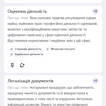
Оціночна діяльність
+8
Про що тема:
Тема охоплює правове регулювання оцінки
майна, майнових прав і професійної діяльності оцінювачів,
включно з кваліфікаційними вимогами, звітністю та
цифровими сервісами у сфері оціночної діяльності.
Відстеження нормативних і медійних змін у цій сфері
корисне для власника бізнесу, керівника, юриста або
Страхова діяльність
Фінансові послуги
бухгалтера під час оподаткування, приватизації, оренди
Будівельна діяльність
державного майна, корпоративних угод і перевірки
статусу суб'єктів оціночної діяльності
Легалізація документів
+9
Про що тема:
Нотаріальні процедури, що забезпечують
юридичну чинність документів та їх використання в
правовідносинах, у тому числі за кордоном. Актуальна
інформація дозволяє бізнесу та юристам правильно