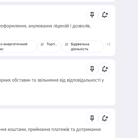
оформлення, анулювання ліцензій і дозволів,
о-енергетичний
Торгівля
Будівельна
+2
кс
діяльність
них обставин та звільнення від відповідальності у