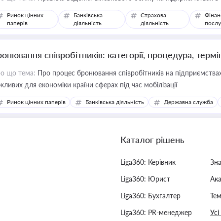
Ринок цінних
Банківська
Страхова
Фінан
паперів
діяльність
діяльність
послу
ронювання співробітників: категорії, процедура, термі
о що тема:
Про процес бронювання співробітників на підприємствах,
жливих для економіки країни сферах під час мобілізації
Ринок цінних паперів
Банківська діяльність
Державна служба
Каталог рішень
Liga360: Керівник
Зн
Liga360: Юрист
Ак
Liga360: Бухгалтер
Тем
Liga360: PR-менеджер
Усі