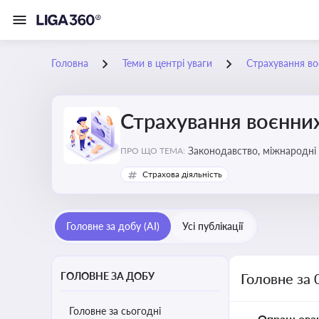
Головна
Теми в центрі уваги
Страхування во
Страхування воєнних
Законодавство, міжнародні 
ПРО ЩО ТЕМА:
Страхова діяльність
Головне за добу (AI)
Усі публікації
ГОЛОВНЕ ЗА ДОБУ
Головне за 
Головне за сьогодні
Опрацьова