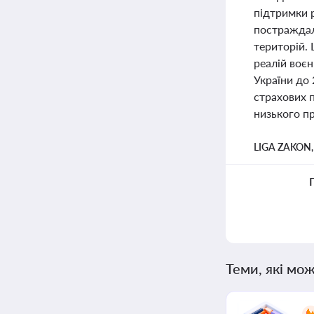
підтримки 
постраждали
територій. 
реалій воєн
України до
страхових 
низького п
LIGA ZAKON
Теми, які мож