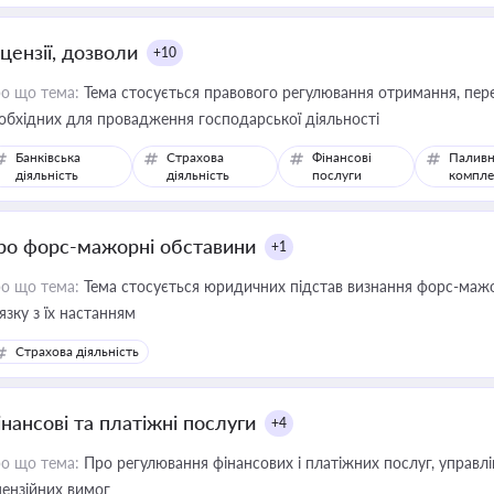
цензії, дозволи
+10
о що тема:
Тема стосується правового регулювання отримання, пере
обхідних для провадження господарської діяльності
Банківська
Страхова
Фінансові
Паливн
діяльність
діяльність
послуги
компле
ро форс-мажорні обставини
+1
о що тема:
Тема стосується юридичних підстав визнання форс-мажор
'язку з їх настанням
Страхова діяльність
інансові та платіжні послуги
+4
о що тема:
Про регулювання фінансових і платіжних послуг, управління коштами, приймання платежів та дотримання
цензійних вимог