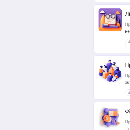
Лі
Пр
не
П
Пр
зв
Ф
Пр
лі