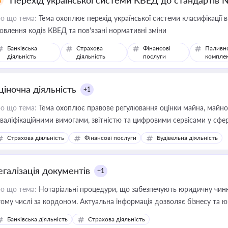
Перехід української системи КВЕД до стандартів 
о що тема:
Тема охоплює перехід української системи класифікації в
овлення кодів КВЕД та пов'язані нормативні зміни
Банківська
Страхова
Фінансові
Паливн
діяльність
діяльність
послуги
компле
ціночна діяльність
+1
о що тема:
Тема охоплює правове регулювання оцінки майна, майнови
кваліфікаційними вимогами, звітністю та цифровими сервісами у сфер
дійних змін у цій сфері корисне для власника бізнесу, керівника, юр
Страхова діяльність
Фінансові послуги
Будівельна діяльність
иватизації, оренди державного майна, корпоративних угод і перевірки
егалізація документів
+1
о що тема:
Нотаріальні процедури, що забезпечують юридичну чинні
тому числі за кордоном. Актуальна інформація дозволяє бізнесу т
зиків недійсності та забезпечувати їх належне прийняття органами 
Банківська діяльність
Страхова діяльність