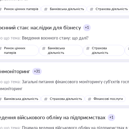
Ринок цінних паперів
Банківська діяльність
Страхова діяльність
оєнний стан: наслідки для бізнесу
+1
о що тема:
Введення воєнного стану: що далі?
Ринок цінних
Банківська
Страхова
паперів
діяльність
діяльність
інмоніторинг
+31
о що тема:
Загальні питання фінансового моніторингу суб'єктів го
нмоніторинг
Банківська діяльність
Страхова діяльність
Фінансові послуги
едення військового обліку на підприємствах
+1
о що тема:
Правила ведення військового обліку на підприємствах в