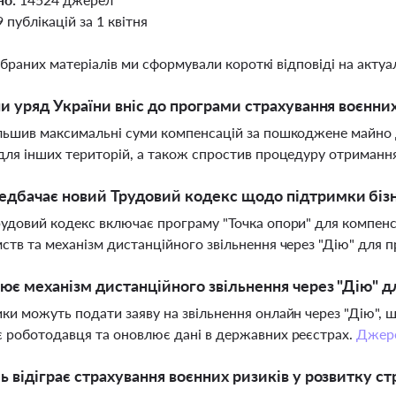
9 публікацій за 1 квітня
ібраних матеріалів ми сформували короткі відповіді на актуал
ни уряд України вніс до програми страхування воєнних
льшив максимальні суми компенсацій за пошкоджене майно д
для інших територій, а також спростив процедуру отримання
дбачає новий Трудовий кодекс щодо підтримки бізне
удовий кодекс включає програму "Точка опори" для компен
ств та механізм дистанційного звільнення через "Дію" для п
ює механізм дистанційного звільнення через "Дію" д
ки можуть подати заяву на звільнення онлайн через "Дію", 
 роботодавця та оновлює дані в державних реєстрах.
Джер
ь відіграє страхування воєнних ризиків у розвитку с