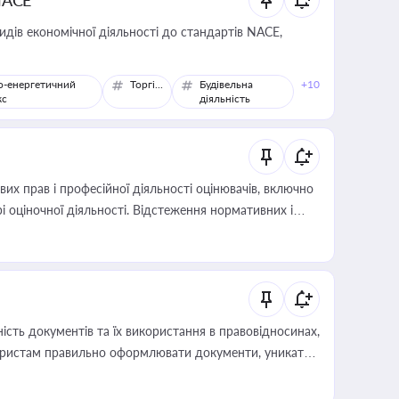
NACE
идів економічної діяльності до стандартів NACE,
о-енергетичний
Торгівля
Будівельна
+10
кс
діяльність
х прав і професійної діяльності оцінювачів, включно
і оціночної діяльності. Відстеження нормативних і
иста або бухгалтера під час оподаткування,
 статусу суб'єктів оціночної діяльності
сть документів та їх використання в правовідносинах,
а юристам правильно оформлювати документи, уникати
влади та контрагентами