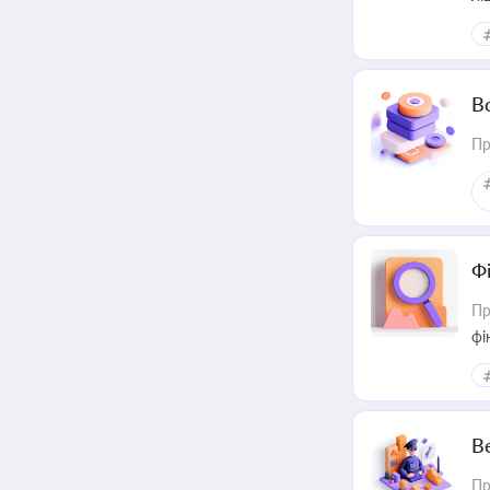
В
Пр
Ф
Пр
фі
В
Пр