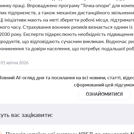
ринку праці. Впроваджено програму "Точка опори" для компе
х підприємств, а також механізм дистанційного звільнення ч
Ці ініціативи мають на меті зберегти робочі місця, підтрима
ного часу. Страхування воєнних ризиків визнається одним і
 2030 року. Експерти підкреслюють необхідність підвищення
продуктів, що відповідають сучасним викликам. Водночас р
роникнення та довіри населення, що потребує подальшої роб
,
01 квітня 2026
Повний AI-огляд дня та посилання на всі новини, статті, віде
сформований цей підсумо
ОЗНАЙОМИТИСЯ
уть вас зацікавити: