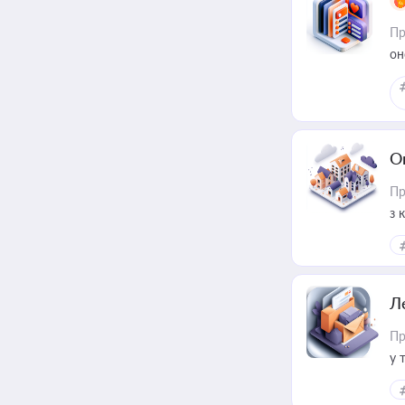
Пр
он
О
Пр
з 
ме
пр
Л
Пр
у 
ри