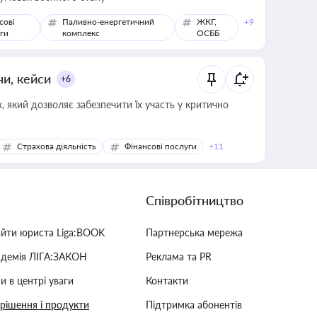
сові
Паливно-енергетичний
ЖКГ,
+9
ги
комплекс
ОСББ
ни, кейси
+6
 який дозволяє забезпечити їх участь у критично
Страхова діяльність
Фінансові послуги
+11
Співробітництво
айти юриста Liga:BOOK
Партнерська мережа
адемія ЛІГА:ЗАКОН
Реклама та PR
и в центрі уваги
Контакти
 рішення і продукти
Підтримка абонентів