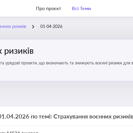
Про проєкт
Всі Теми
єнних ризиків
01-04-2026
 ризиків
та урядові проекти, що визначають та знижують воєнні ризики для в
01.04.2026 по темі: Страхування воєнних ризикі
но:
14524 джерел