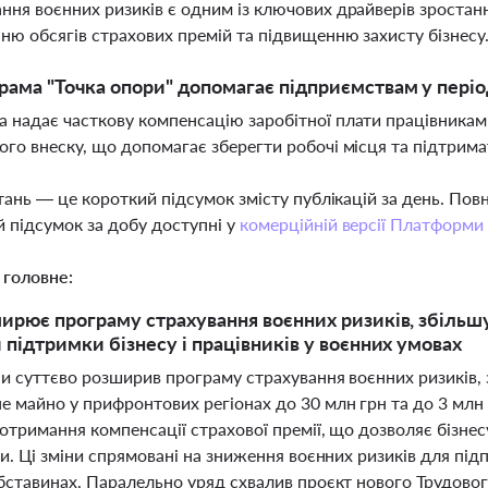
ння воєнних ризиків є одним із ключових драйверів зростан
ню обсягів страхових премій та підвищенню захисту бізнесу
рама "Точка опори" допомагає підприємствам у періо
 надає часткову компенсацію заробітної плати працівникам
ого внеску, що допомагає зберегти робочі місця та підтрима
тань — це короткий підсумок змісту публікацій за день. По
 підсумок за добу доступні у
комерційній версії Платформи
 головне:
ирює програму страхування воєнних ризиків, збільшу
 підтримки бізнесу і працівників у воєнних умовах
ни суттєво розширив програму страхування воєнних ризиків,
 майно у прифронтових регіонах до 30 млн грн та до 3 млн
отримання компенсації страхової премії, що дозволяє бізне
и. Ці зміни спрямовані на зниження воєнних ризиків для підп
бставинах. Паралельно уряд схвалив проєкт нового Трудовог