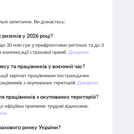
ьні запитання. Ви дізнаєтесь:
 ризиків у 2026 році?
о 30 млн грн у прифронтових регіонах та до 3
 компенсації страхової премії.
Джерело
су та працівників у воєнний час?
сації зарплат працівникам постраждалих
рацівників з окупованих територій.
Джерело
ля працівників з окупованих територій?
що офіційно припиняє трудові відносини,
ело
трахового ринку України?