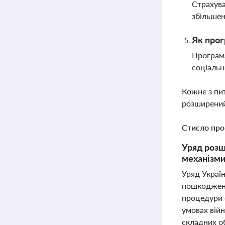
Страхува
збільшен
Як прог
Програма
соціальн
Кожне з пи
розширений
Стисло про
Уряд розш
механізми
Уряд Украї
пошкоджене
процедури 
умовах війн
складних о