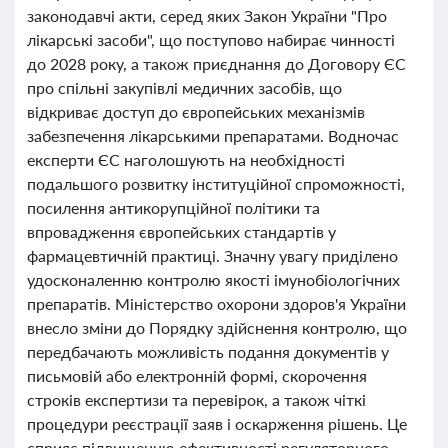
законодавчі акти, серед яких Закон України "Про
лікарські засоби", що поступово набирає чинності
до 2028 року, а також приєднання до Договору ЄС
про спільні закупівлі медичних засобів, що
відкриває доступ до європейських механізмів
забезпечення лікарськими препаратами. Водночас
експерти ЄС наголошують на необхідності
подальшого розвитку інституційної спроможності,
посилення антикорупційної політики та
впровадження європейських стандартів у
фармацевтичній практиці. Значну увагу приділено
удосконаленню контролю якості імунобіологічних
препаратів. Міністерство охорони здоров'я України
внесло зміни до Порядку здійснення контролю, що
передбачають можливість подання документів у
письмовій або електронній формі, скорочення
строків експертизи та перевірок, а також чіткі
процедури реєстрації заяв і оскарження рішень. Це
сприяє підвищенню ефективності регуляторного