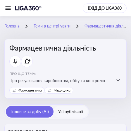
ВХІД ДО LIGA360
Головна
Теми в центрі уваги
Фармацевтична діяльність
Фармацевтична діяльність
ПРО ЩО ТЕМА:
Про регулювання виробництва, обігу та контролю
лікарських засобів для легальної роботи компаній та
Фармацевтика
Медицина
аптек, з дотриманням стандартів якості та безпеки
Головне за добу (AI)
Усі публікації