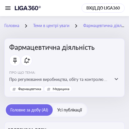
ВХІД ДО LIGA360
Головна
Теми в центрі уваги
Фармацевтична діяльність
Фармацевтична діяльність
ПРО ЩО ТЕМА:
Про регулювання виробництва, обігу та контролю
лікарських засобів для легальної роботи компаній та
Фармацевтика
Медицина
аптек, з дотриманням стандартів якості та безпеки
Головне за добу (AI)
Усі публікації