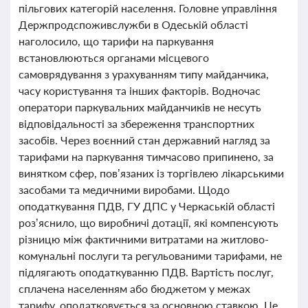
пільгових категорій населення. Головне управління
Держпродспоживслужби в Одеській області
наголосило, що тарифи на паркування
встановлюються органами місцевого
самоврядування з урахуванням типу майданчика,
часу користування та інших факторів. Водночас
оператори паркувальних майданчиків не несуть
відповідальності за збереження транспортних
засобів. Через воєнний стан державний нагляд за
тарифами на паркування тимчасово припинено, за
винятком сфер, пов’язаних із торгівлею лікарськими
засобами та медичними виробами. Щодо
оподаткування ПДВ, ГУ ДПС у Черкаській області
роз’яснило, що виробничі дотації, які компенсують
різницю між фактичними витратами на житлово-
комунальні послуги та регульованими тарифами, не
підлягають оподаткуванню ПДВ. Вартість послуг,
сплачена населенням або бюджетом у межах
тарифу, оподатковується за основною ставкою. Це