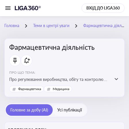
ВХІД ДО LIGA360
Головна
Теми в центрі уваги
Фармацевтична діяльність
Фармацевтична діяльність
ПРО ЩО ТЕМА:
Про регулювання виробництва, обігу та контролю
лікарських засобів для легальної роботи компаній та
Фармацевтика
Медицина
аптек, з дотриманням стандартів якості та безпеки
Головне за добу (AI)
Усі публікації