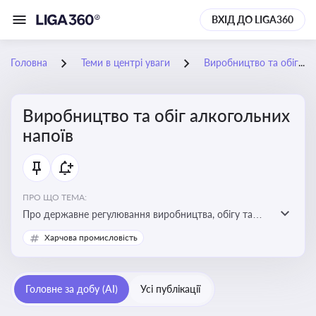
ВХІД ДО LIGA360
Головна
Теми в центрі уваги
Виробництво та обіг алкогольних напоїв
Виробництво та обіг алкогольних
напоїв
ПРО ЩО ТЕМА:
Про державне регулювання виробництва, обігу та
оподаткування алкогольної продукції, про
Харчова промисловість
ліцензування та правові ризики
Головне за добу (AI)
Усі публікації