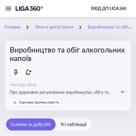
ВХІД ДО LIGA360
Головна
Теми в центрі уваги
Виробництво та обіг алкогольних напоїв
Виробництво та обіг алкогольних
напоїв
ПРО ЩО ТЕМА:
Про державне регулювання виробництва, обігу та
оподаткування алкогольної продукції, про
Харчова промисловість
ліцензування та правові ризики
Головне за добу (AI)
Усі публікації