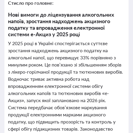
Стисло про головне:
Нові вимоги до ліцензування алкогольних
напоїв, зростання надходжень акцизного
податку та впровадження електронної
системи е-Акциз у 2025 році
У 2025 році в Україні спостерігається суттєве
зростання надходжень акцизного податку на
алкогольні напої, що перевищує 33% порівняно з
минулим роком. Це пов’язано зі збільшенням зборів
з лікеро-горілчаної продукції та тютюнових виробів.
Водночас триває активна робота над
впровадженням електронної системи обігу
алкогольних напоїв та тютюнових виробів «е-
Акциз», запуск якої заплановано на 2026 рік.
Система передбачає обов’язкове маркування
продукції електронними марками акцизного
податку, що підвищить прозорість та контроль у
сфері обігу підакцизних товарів. Законодавство