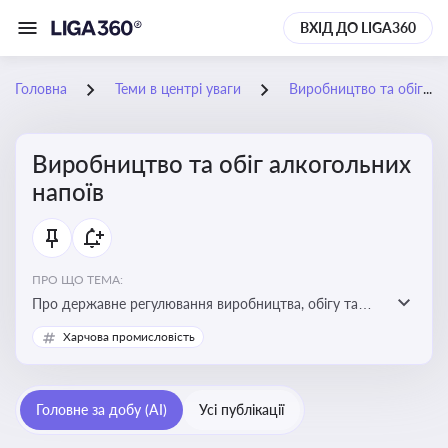
ВХІД ДО LIGA360
Головна
Теми в центрі уваги
Виробництво та обіг алкогольних напоїв
Виробництво та обіг алкогольних
напоїв
ПРО ЩО ТЕМА:
Про державне регулювання виробництва, обігу та
оподаткування алкогольної продукції, про
Харчова промисловість
ліцензування та правові ризики
Головне за добу (AI)
Усі публікації