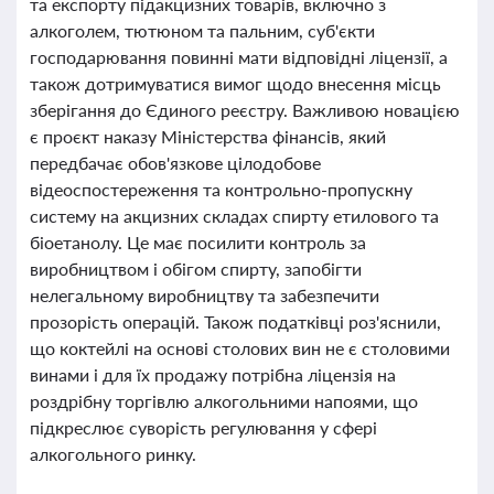
та експорту підакцизних товарів, включно з
алкоголем, тютюном та пальним, суб'єкти
господарювання повинні мати відповідні ліцензії, а
також дотримуватися вимог щодо внесення місць
зберігання до Єдиного реєстру. Важливою новацією
є проєкт наказу Міністерства фінансів, який
передбачає обов'язкове цілодобове
відеоспостереження та контрольно-пропускну
систему на акцизних складах спирту етилового та
біоетанолу. Це має посилити контроль за
виробництвом і обігом спирту, запобігти
нелегальному виробництву та забезпечити
прозорість операцій. Також податківці роз'яснили,
що коктейлі на основі столових вин не є столовими
винами і для їх продажу потрібна ліцензія на
роздрібну торгівлю алкогольними напоями, що
підкреслює суворість регулювання у сфері
алкогольного ринку.