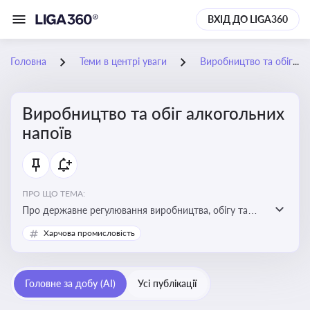
ВХІД ДО LIGA360
Головна
Теми в центрі уваги
Виробництво та обіг алкогольних напоїв
Виробництво та обіг алкогольних
напоїв
ПРО ЩО ТЕМА:
Про державне регулювання виробництва, обігу та
оподаткування алкогольної продукції, про
Харчова промисловість
ліцензування та правові ризики
Головне за добу (AI)
Усі публікації