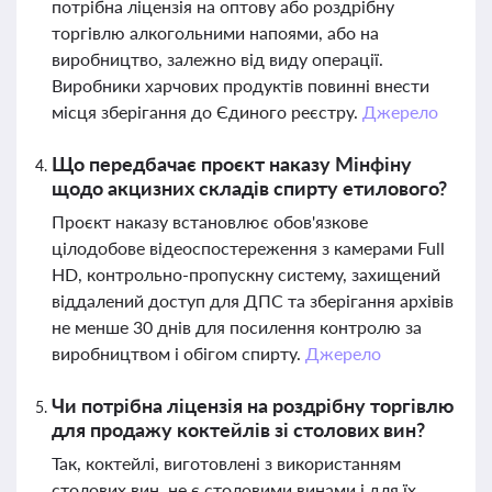
потрібна ліцензія на оптову або роздрібну
торгівлю алкогольними напоями, або на
виробництво, залежно від виду операції.
Виробники харчових продуктів повинні внести
місця зберігання до Єдиного реєстру.
Джерело
Що передбачає проєкт наказу Мінфіну
щодо акцизних складів спирту етилового?
Проєкт наказу встановлює обов'язкове
цілодобове відеоспостереження з камерами Full
HD, контрольно-пропускну систему, захищений
віддалений доступ для ДПС та зберігання архівів
не менше 30 днів для посилення контролю за
виробництвом і обігом спирту.
Джерело
Чи потрібна ліцензія на роздрібну торгівлю
для продажу коктейлів зі столових вин?
Так, коктейлі, виготовлені з використанням
столових вин, не є столовими винами і для їх