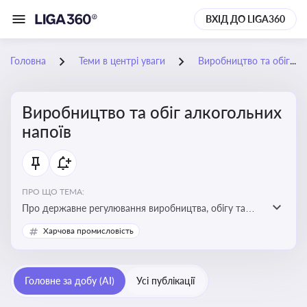
ВХІД ДО LIGA360
Головна
Теми в центрі уваги
Виробництво та обіг алкогольних напоїв
Виробництво та обіг алкогольних
напоїв
ПРО ЩО ТЕМА:
Про державне регулювання виробництва, обігу та
оподаткування алкогольної продукції, про
Харчова промисловість
ліцензування та правові ризики
Головне за добу (AI)
Усі публікації