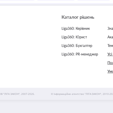
Каталог рішень
Liga360: Керівник
Зн
Liga360: Юрист
Ак
Liga360: Бухгалтер
Тем
Liga360: PR-менеджер
Усі
Пол
Умо
ОВ "ЛІГА ЗАКОН", 2007-2026.
© Інформаційне агентство "ЛІГА:ЗАКОН", 2010-20