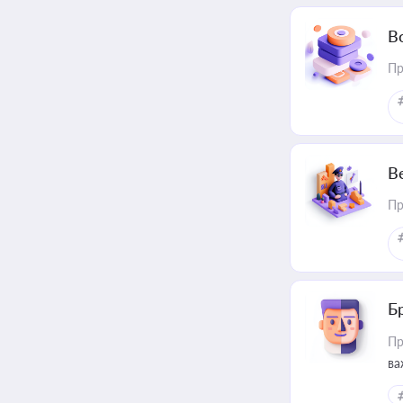
В
Пр
В
Пр
Б
Пр
ва