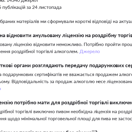
5 публікацій за 24 листопада
ібраних матеріалів ми сформували короткі відповіді на актуал
а відновити анульовану ліцензію на роздрібну торг
ьовану ліцензію відновити неможливо. Потрібно пройти проц
ння роздрібної торгівлі алкоголем.
Джерело
ткові органи розглядають передачу подарункових сер
 подарункових сертифікатів не вважається продажем алкого
ому. Відповідальність за продаж алкоголю несе ліцензовани
о
ензію потрібно мати для роздрібної торгівлі виключ
рібної торгівлі виключно пивом необхідна ліцензія на розд
я щодо мінімальної торговельної площі для пива не засто