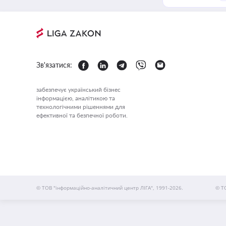
Зв'язатися:
забезпечує український бізнес
інформацією, аналітикою та
технологічними рішеннями для
ефективної та безпечної роботи.
© ТОВ "інформаційно-аналітичний центр ЛІГА", 1991-2026.
© Т