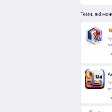
Теми, які мож
Пр
он
А
Пр
ре