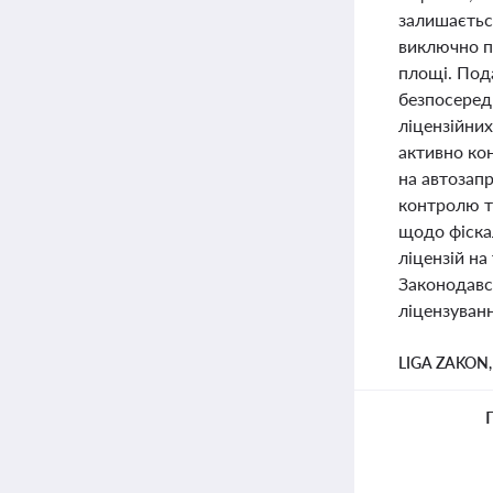
залишається
виключно п
площі. Пода
безпосеред
ліцензійних
активно ко
на автозапр
контролю т
щодо фіска
ліцензій н
Законодавс
ліцензуванн
LIGA ZAKON