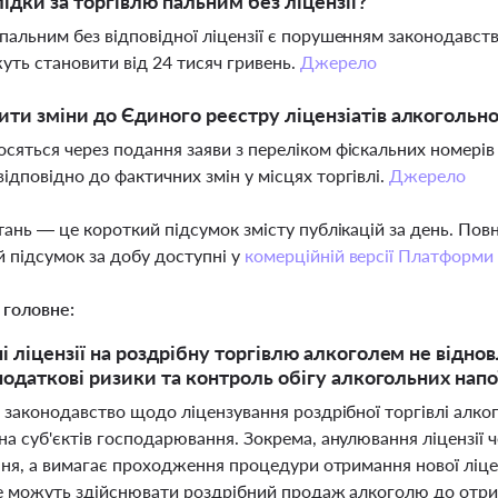
лідки за торгівлю пальним без ліцензії?
 пальним без відповідної ліцензії є порушенням законодавства
уть становити від 24 тисяч гривень.
Джерело
ити зміни до Єдиного реєстру ліцензіатів алкогольної
осяться через подання заяви з переліком фіскальних номері
відповідно до фактичних змін у місцях торгівлі.
Джерело
тань — це короткий підсумок змісту публікацій за день. По
 підсумок за добу доступні у
комерційній версії Платформи
 головне:
і ліцензії на роздрібну торгівлю алкоголем не відно
 податкові ризики та контроль обігу алкогольних напо
і законодавство щодо ліцензування роздрібної торгівлі алко
а суб'єктів господарювання. Зокрема, анулювання ліцензії 
ння, а вимагає проходження процедури отримання нової ліцен
не можуть здійснювати роздрібний продаж алкоголю до отрим