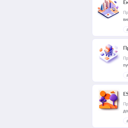
Е
Пр
ви
П
Пр
пу
E
Пр
до