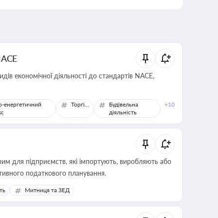
NACE
идів економічної діяльності до стандартів NACE,
о-енергетичний
Торгівля
Будівельна
+10
кс
діяльність
вим для підприємств, які імпортують, виробляють або
тивного податкового планування.
ть
Митниця та ЗЕД