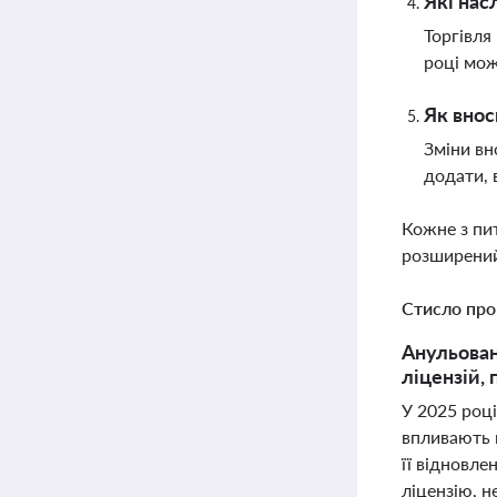
Які нас
Торгівля
році мож
Як внос
Зміни вн
додати, 
Кожне з пи
розширений
Стисло про
Анульован
ліцензій,
У 2025 роц
впливають н
її відновле
ліцензію, 