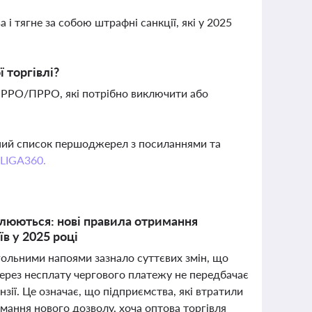
 і тягне за собою штрафні санкції, які у 2025
 торгівлі?
в РРО/ПРРО, які потрібно виключити або
вний список першоджерел з посиланнями та
 LIGA360.
влюються: нові правила отримання
їв у 2025 році
гольними напоями зазнало суттєвих змін, що
через несплату чергового платежу не передбачає
зії. Це означає, що підприємства, які втратили
ання нового дозволу, хоча оптова торгівля