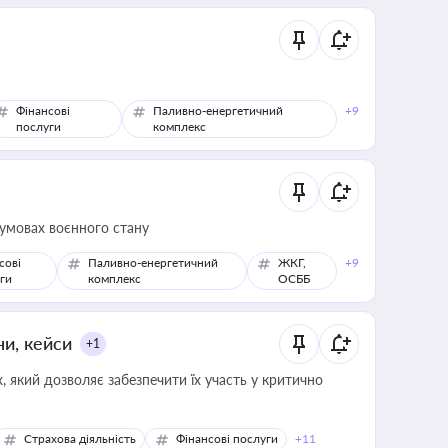
Фінансові
Паливно-енергетичний
+9
послуги
комплекс
 умовах воєнного стану
сові
Паливно-енергетичний
ЖКГ,
+9
ги
комплекс
ОСББ
ни, кейси
+1
 який дозволяє забезпечити їх участь у критично
Страхова діяльність
Фінансові послуги
+11