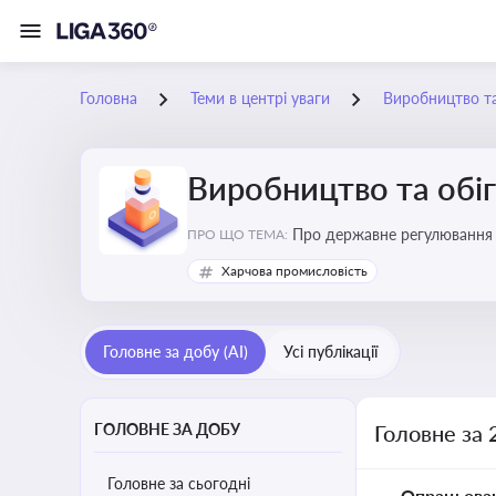
Головна
Теми в центрі уваги
Виробництво та
Виробництво та обіг
Про державне регулювання в
ПРО ЩО ТЕМА:
Харчова промисловість
Головне за добу (AI)
Усі публікації
ГОЛОВНЕ ЗА ДОБУ
Головне за 
Головне за сьогодні
Опрацьова