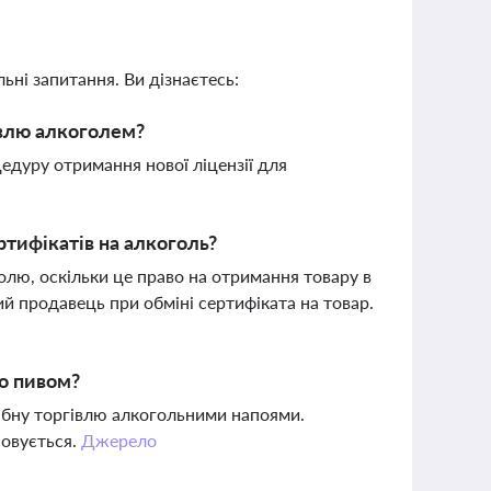
ьні запитання. Ви дізнаєтесь:
івлю алкоголем?
едуру отримання нової ліцензії для
тифікатів на алкоголь?
лю, оскільки це право на отримання товару в
й продавець при обміні сертифіката на товар.
но пивом?
рібну торгівлю алкогольними напоями.
совується.
Джерело