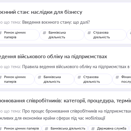
оєнний стан: наслідки для бізнесу
о що тема:
Введення воєнного стану: що далі?
Ринок цінних
Банківська
Страхова
паперів
діяльність
діяльність
едення військового обліку на підприємствах
о що тема:
Правила ведення військового обліку на підприємствах в
Ринок цінних
Банківська
Страхова
Фінан
паперів
діяльність
діяльність
послу
ронювання співробітників: категорії, процедура, термі
о що тема:
Про процес бронювання співробітників на підприємствах,
жливих для економіки країни сферах під час мобілізації
Ринок цінних паперів
Банківська діяльність
Державна служба