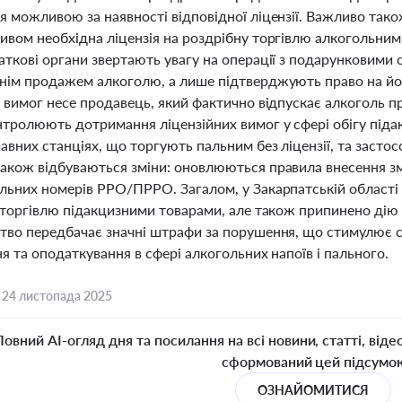
 можливою за наявності відповідної ліцензії. Важливо також
ивом необхідна ліцензія на роздрібну торгівлю алкогольни
ткові органи звертають увагу на операції з подарунковими 
нім продажем алкоголю, а лише підтверджують право на йог
 вимог несе продавець, який фактично відпускає алкоголь пр
нтролюють дотримання ліцензійних вимог у сфері обігу піда
авних станціях, що торгують пальним без ліцензії, та застос
акож відбуваються зміни: оновлюються правила внесення змі
льних номерів РРО/ПРРО. Загалом, у Закарпатській області 
а торгівлю підакцизними товарами, але також припинено дію
тво передбачає значні штрафи за порушення, що стимулює 
я та оподаткування в сфері алкогольних напоїв і пального.
,
24 листопада 2025
Повний AI-огляд дня та посилання на всі новини, статті, віде
сформований цей підсумо
ОЗНАЙОМИТИСЯ