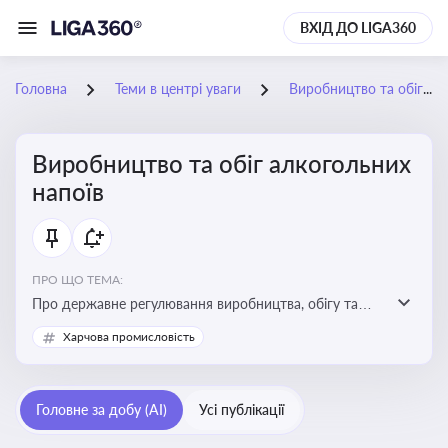
ВХІД ДО LIGA360
Головна
Теми в центрі уваги
Виробництво та обіг алкогольних напоїв
Виробництво та обіг алкогольних
напоїв
ПРО ЩО ТЕМА:
Про державне регулювання виробництва, обігу та
оподаткування алкогольної продукції, про
Харчова промисловість
ліцензування та правові ризики
Головне за добу (AI)
Усі публікації