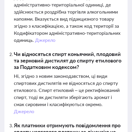
адміністративно-територіальної одиниці, де
здійснюється роздрібна торгівля алкогольними
напоями. Вказується вид підакцизного товару
згідно з класифікацією, а також код території за
Кодифікатором адміністративно-територіальних
одиниць.
Джерело
Чи відносяться спирт коньячний, плодовий
та зерновий дистилят до спирту етилового
за Податковим кодексом?
Ні, згідно з новим законодавством, ці види
спиртових дистилятів не відносяться до спирту
етилового. Спирт етиловий – це ректифікований
спирт, тоді як дистиляти зберігають аромат і
смак сировини і класифікуються окремо.
Джерело
Як платники отримують повідомлення про
сплату чергового платежу за ліцензію на