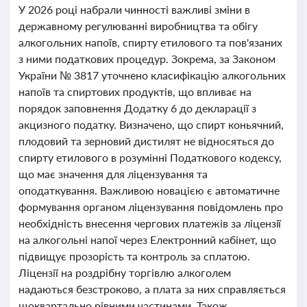
У 2026 році набрали чинності важливі зміни в
державному регулюванні виробництва та обігу
алкогольних напоїв, спирту етилового та пов'язаних
з ними податкових процедур. Зокрема, за Законом
України № 3817 уточнено класифікацію алкогольних
напоїв та спиртових продуктів, що впливає на
порядок заповнення Додатку 6 до декларації з
акцизного податку. Визначено, що спирт коньячний,
плодовий та зерновий дистилят не відносяться до
спирту етилового в розумінні Податкового кодексу,
що має значення для ліцензування та
оподаткування. Важливою новацією є автоматичне
формування органом ліцензування повідомлень про
необхідність внесення чергових платежів за ліцензії
на алкогольні напої через Електронний кабінет, що
підвищує прозорість та контроль за сплатою.
Ліцензії на роздрібну торгівлю алкоголем
надаються безстроково, а плата за них справляється
щоквартально рівними частинами. Також