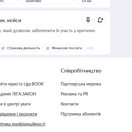
ги
комплекс
ОСББ
ни, кейси
 який дозволяє забезпечити їх участь у критично
Страхова діяльність
Фінансові послуги
+11
Співробітництво
айти юриста Liga:BOOK
Партнерська мережа
адемія ЛІГА:ЗАКОН
Реклама та PR
и в центрі уваги
Контакти
 рішення і продукти
Підтримка абонентів
ітика конфіденційності