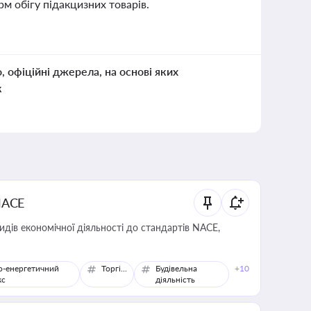
 обігу підакцизних товарів.
о, офіційні джерела, на основі яких
к
NACE
идів економічної діяльності до стандартів NACE,
о-енергетичний
Торгівля
Будівельна
+10
кс
діяльність