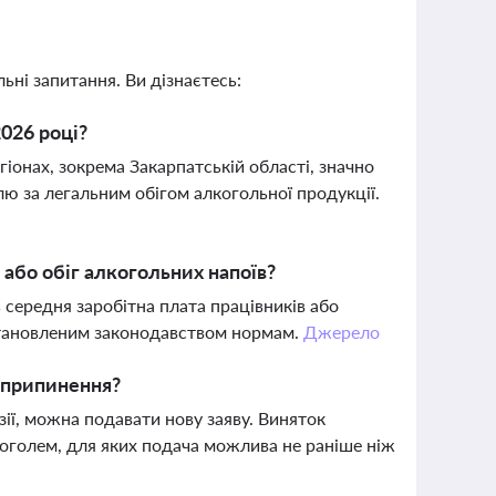
ьні запитання. Ви дізнаєтесь:
026 році?
іонах, зокрема Закарпатській області, значно
ю за легальним обігом алкогольної продукції.
 або обіг алкогольних напоїв?
 середня заробітна плата працівників або
становленим законодавством нормам.
Джерело
ї припинення?
ії, можна подавати нову заяву. Виняток
коголем, для яких подача можлива не раніше ніж