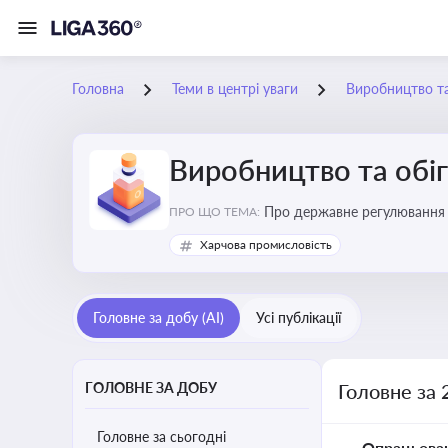
Головна
Теми в центрі уваги
Виробництво та
Виробництво та обіг
Про державне регулювання в
ПРО ЩО ТЕМА:
Харчова промисловість
Головне за добу (AI)
Усі публікації
ГОЛОВНЕ ЗА ДОБУ
Головне за 
Головне за сьогодні
Опрацьова