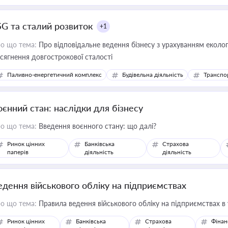
SG та сталий розвиток
+1
о що тема:
Про відповідальне ведення бізнесу з урахуванням еколог
сягнення довгострокової сталості
Паливно-енергетичний комплекс
Будівельна діяльність
Транспо
оєнний стан: наслідки для бізнесу
о що тема:
Введення воєнного стану: що далі?
Ринок цінних
Банківська
Страхова
паперів
діяльність
діяльність
едення військового обліку на підприємствах
о що тема:
Правила ведення військового обліку на підприємствах в
Ринок цінних
Банківська
Страхова
Фінан