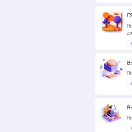
E
Пр
до
В
Пр
В
Пр