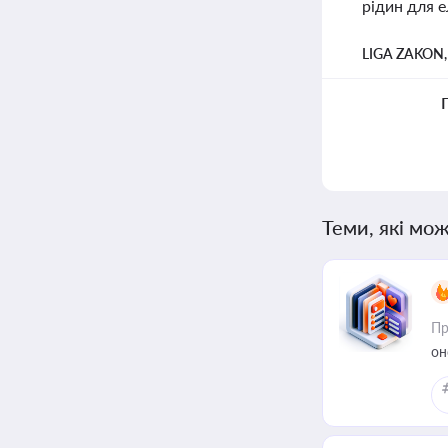
рідин для 
LIGA ZAKON
Теми, які мож
Пр
он