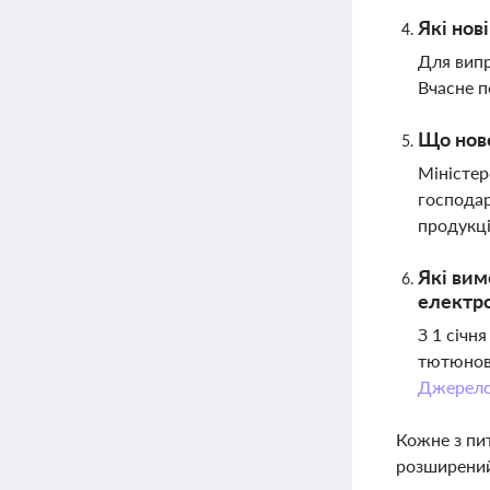
Які нов
Для випр
Вчасне п
Що ново
Міністер
господар
продукці
Які вим
електро
З 1 січн
тютюнови
Джерел
Кожне з пи
розширений