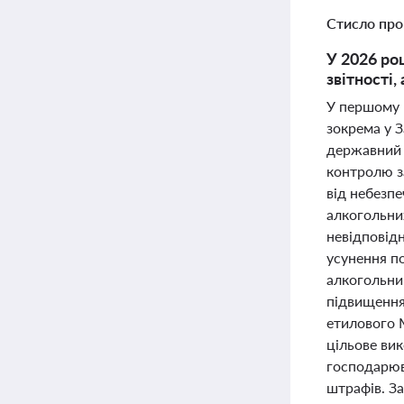
Стисло про
У 2026 ро
звітності
У першому 
зокрема у З
державний 
контролю за
від небезпе
алкогольни
невідповід
усунення по
алкогольни
підвищення
етилового 
цільове вик
господарюв
штрафів. З