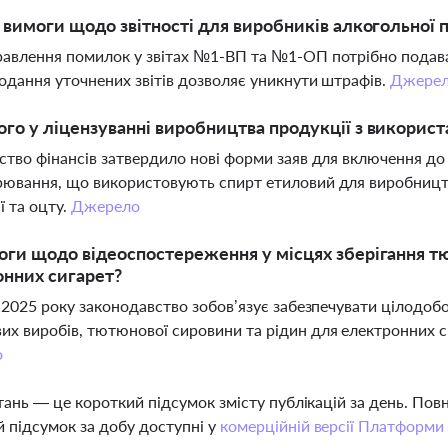
і вимоги щодо звітності для виробників алкогольної 
авлення помилок у звітах №1-ВП та №1-ОП потрібно подавати
одання уточнених звітів дозволяє уникнути штрафів.
Джере
го у ліцензуванні виробництва продукції з викорис
ство фінансів затвердило нові форми заяв для включення до
ювання, що використовують спирт етиловий для виробництва
ї та оцту.
Джерело
оги щодо відеоспостереження у місцях зберігання т
нних сигарет?
я 2025 року законодавство зобов’язує забезпечувати цілодоб
х виробів, тютюнової сировини та рідин для електронних си
о
тань — це короткий підсумок змісту публікацій за день. По
 підсумок за добу доступні у
комерційній версії Платформи