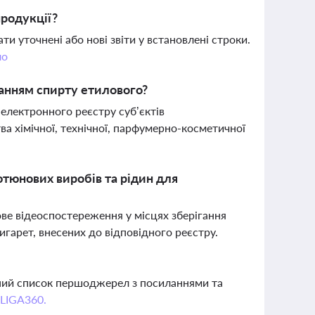
продукції?
 уточнені або нові звіти у встановлені строки.
ло
танням спирту етилового?
 електронного реєстру суб’єктів
 хімічної, технічної, парфумерно-косметичної
ютюнових виробів та рідин для
ове відеоспостереження у місцях зберігання
гарет, внесених до відповідного реєстру.
вний список першоджерел з посиланнями та
 LIGA360.