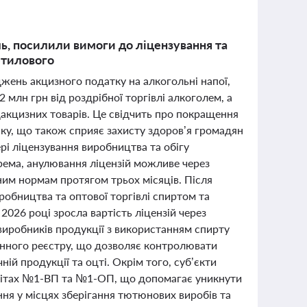
ь, посилили вимоги до ліцензування та
етилового
жень акцизного податку на алкогольні напої,
 млн грн від роздрібної торгівлі алкоголем, а
акцизних товарів. Це свідчить про покращення
нку, що також сприяє захисту здоров’я громадян
рі ліцензування виробництва та обігу
рема, анулювання ліцензій можливе через
ним нормам протягом трьох місяців. Після
робництва та оптової торгівлі спиртом та
026 році зросла вартість ліцензій через
виробників продукції з використанням спирту
онного реєстру, що дозволяє контролювати
ій продукції та оцті. Окрім того, суб’єкти
вітах №1-ВП та №1-ОП, що допомагає уникнути
ня у місцях зберігання тютюнових виробів та