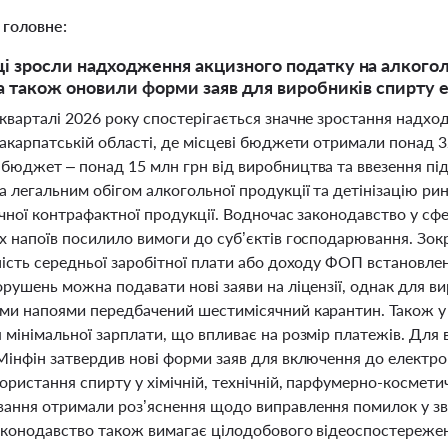
 головне:
ці зросли надходження акцизного податку на алкогол
, а також оновили форми заяв для виробників спирту 
кварталі 2026 року спостерігається значне зростання надход
акарпатській області, де місцеві бюджети отримали понад 32
бюджет – понад 15 млн грн від виробництва та ввезення під
 легальним обігом алкогольної продукції та детінізацію ри
чної контрафактної продукції. Водночас законодавство у сфе
х напоїв посилило вимоги до суб’єктів господарювання. Зок
ність середньої заробітної плати або доходу ФОП встановле
рушень можна подавати нові заяви на ліцензії, однак для ви
ми напоями передбачений шестимісячний карантин. Також у 2
 мінімальної зарплати, що впливає на розмір платежів. Для 
Мінфін затвердив нові форми заяв для включення до електр
ористання спирту у хімічній, технічній, парфумерно-косметичн
ання отримали роз’яснення щодо виправлення помилок у з
аконодавство також вимагає цілодобового відеоспостережен