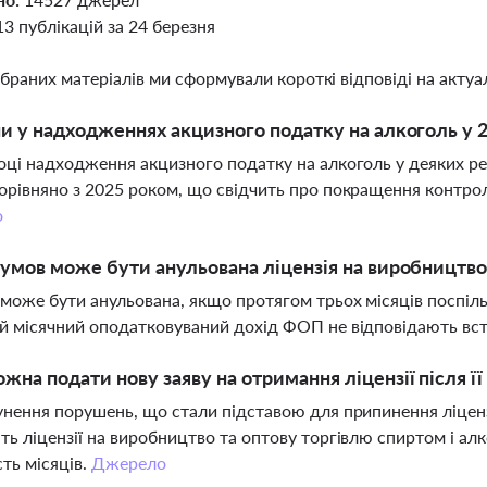
13 публікацій за 24 березня
ібраних матеріалів ми сформували короткі відповіді на актуал
ни у надходженнях акцизного податку на алкоголь у 2
оці надходження акцизного податку на алкоголь у деяких рег
орівняно з 2025 роком, що свідчить про покращення контрол
о
 умов може бути анульована ліцензія на виробництво
 може бути анульована, якщо протягом трьох місяців поспіль
й місячний оподатковуваний дохід ФОП не відповідають в
жна подати нову заяву на отримання ліцензії після ї
унення порушень, що стали підставою для припинення ліценз
ть ліцензії на виробництво та оптову торгівлю спиртом і ал
сть місяців.
Джерело