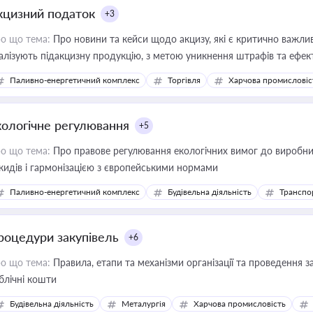
кцизний податок
+3
о що тема:
Про новини та кейси щодо акцизу, які є критично важли
алізують підакцизну продукцію, з метою уникнення штрафів та ефек
Паливно-енергетичний комплекс
Торгівля
Харчова промисловіс
кологічне регулювання
+5
о що тема:
Про правове регулювання екологічних вимог до виробни
кидів і гармонізацією з європейськими нормами
Паливно-енергетичний комплекс
Будівельна діяльність
Транспо
роцедури закупівель
+6
о що тема:
Правила, етапи та механізми організації та проведення за
блічні кошти
Будівельна діяльність
Металургія
Харчова промисловість