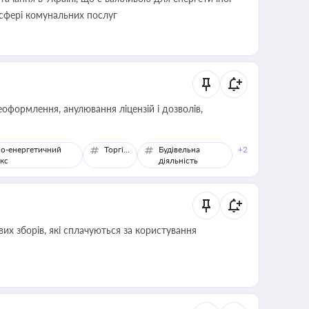
 сфері комунальних послуг
оформлення, анулювання ліцензій і дозволів,
о-енергетичний
Торгівля
Будівельна
+2
кс
діяльність
их зборів, які сплачуються за користування