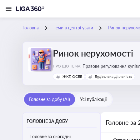
Головна
Теми в центрі уваги
Ринок нерухомо
Ринок нерухомості
Правове регулювання купівлі
ПРО ЩО ТЕМА:
об’єктів майна
ЖКГ, ОСББ
Будівельна діяльність
Головне за добу (AI)
Усі публікації
ГОЛОВНЕ ЗА ДОБУ
Головне за 
Головне за сьогодні
Опрацьова