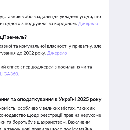
дставників або заздалегідь укладені угоди, що
нні одного з подружжя за кордоном.
Джерело
ції земель?
вної та комунальної власності у приватну, але
тування до 2002 року.
Джерело
вний список першоджерел з посиланнями та
 LIGA360.
ння та оподаткування в Україні 2025 року
хомість, особливо у великих містах, таких як
аконодавство щодо реєстрації прав на нерухоме
рки та боротьбу з шахрайством. Важливим
д, а також нові правила щодо поділу майна