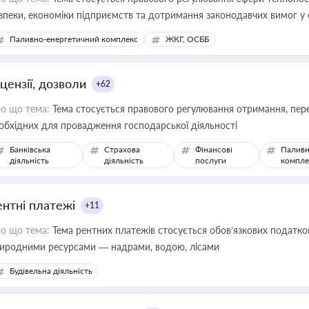
зпеки, економіки підприємств та дотримання законодавчих вимог у
Паливно-енергетичний комплекс
ЖКГ, ОСББ
цензії, дозволи
+62
о що тема:
Тема стосується правового регулювання отримання, пере
обхідних для провадження господарської діяльності
Банківська
Страхова
Фінансові
Паливн
діяльність
діяльність
послуги
компле
ентні платежі
+11
о що тема:
Тема рентних платежів стосується обов’язкових податков
иродними ресурсами — надрами, водою, лісами
Будівельна діяльність