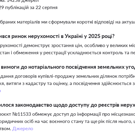
29 публікацій за 22 серпня
ібраних матеріалів ми сформували короткі відповіді на актуал
ився ринок нерухомості в Україні у 2025 році?
рухомості демонструє зростання цін, особливо у великих мі
стан і обмеження у реєстрації ускладнюється контроль та п
і вимоги до нотаріального посвідчення земельних уго
дання договорів купівлі-продажу земельних ділянок потрібн
, витяги з кадастру та оцінку, а посвідчення здійснюється 
о
илося законодавство щодо доступу до реєстрів неру
оєкт №11533 обмежує доступ до інформації про місцезнаход
ридичних осіб на час воєнного стану та ще рік після нього,
твом.
Джерело