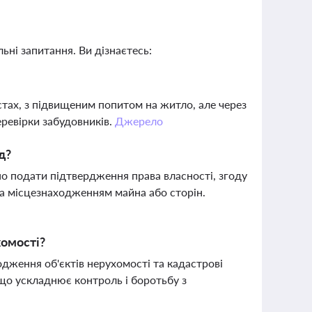
ьні запитання. Ви дізнаєтесь:
стах, з підвищеним попитом на житло, але через
еревірки забудовників.
Джерело
д?
о подати підтвердження права власності, згоду
за місцезнаходженням майна або сторін.
хомості?
ження об'єктів нерухомості та кадастрові
 що ускладнює контроль і боротьбу з