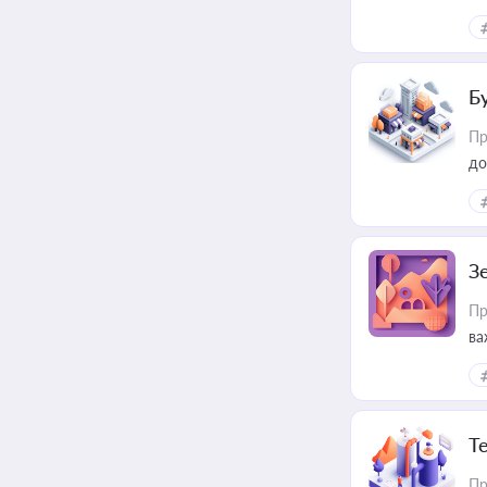
Б
Пр
до
З
Пр
ва
ре
Т
Пр