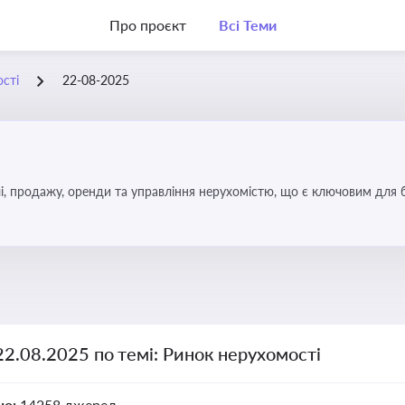
Про проєкт
Всі Теми
сті
22-08-2025
, продажу, оренди та управління нерухомістю, що є ключовим для біз
22.08.2025 по темі: Ринок нерухомості
но:
14258 джерел