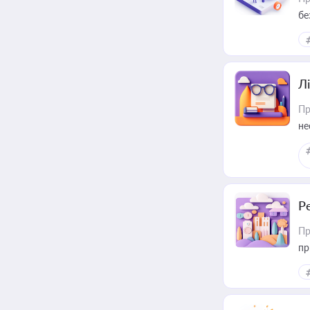
бе
Лі
Пр
не
Р
Пр
пр