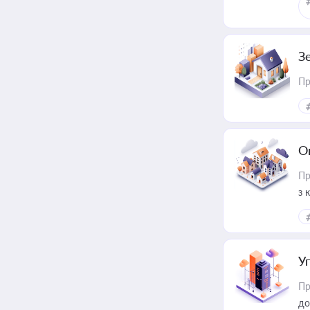
З
Пр
О
Пр
з 
ме
пр
У
Пр
до