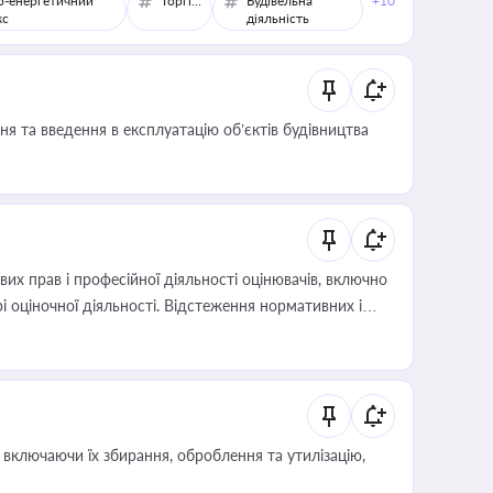
о-енергетичний
Торгівля
Будівельна
+10
кс
діяльність
я та введення в експлуатацію об’єктів будівництва
х прав і професійної діяльності оцінювачів, включно
і оціночної діяльності. Відстеження нормативних і
иста або бухгалтера під час оподаткування,
 статусу суб'єктів оціночної діяльності
включаючи їх збирання, оброблення та утилізацію,