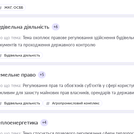
ЖКГ, ОСББ
удівельна діяльність
+6
о що тема:
Тема охоплює правове регулювання здійснення будівельн
кументів та проходження державного контролю
Будівельна діяльність
емельне право
+5
о що тема:
Регулювання прав та обов’язків суб’єктів у сфері корист
жливим для захисту майнових прав власників, орендарів та держави
сурсами
Будівельна діяльність
Агропромисловий комплекс
еплоенергетика
+4
о що тема:
Тема стосується правового регулювання сфери теплопост