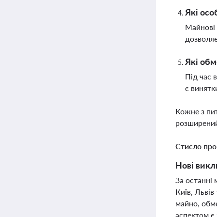
Які осо
Майнові 
дозволяє
Які обм
Під час 
є винятк
Кожне з пи
розширений
Стисло про
Нові викл
За останні 
Київ, Львів
майно, обм
аспектом є 