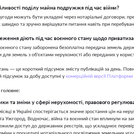
бливості поділу майна подружжя під час війни?
угоди можуть бути укладені через нотаріальні договори, пре
 швидко та зручно вирішувати питання навіть при перебува
еження діють під час воєнного стану щодо приватиза
воєнного стану заборонена безоплатна передача земель держа
и для земель з об'єктами нерухомості або переданих у корис
тань — це короткий підсумок змісту публікацій за день. По
 підсумок за добу доступні у
комерційній версії Платформи
 головне:
ики та зміни у сфері нерухомості, правового регулюва
місяці в Україні спостерігається значне зростання цін на неру
 та Ужгород. Водночас, війна та воєнний стан вплинули на з
ежили доступ до державних реєстрів, що ускладнює переві
зміни у процедурі нотаріального посвідчення земельних уго