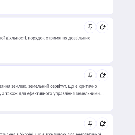
ої діяльності, порядок отримання дозвільних
ування землею, земельний сервітут, що є критично
, а також для ефективного управління земельними
ачання в Україні, що є важливою для енергетичної