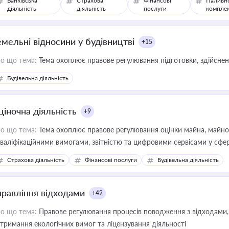
Банківська
Страхова
Фінансові
Паливн
діяльність
діяльність
послуги
компле
емельні відносини у будівництві
+15
о що тема:
Тема охоплює правове регулювання підготовки, здійсненн
Будівельна діяльність
ціночна діяльність
+9
о що тема:
Тема охоплює правове регулювання оцінки майна, майнови
кваліфікаційними вимогами, звітністю та цифровими сервісами у сфер
дійних змін у цій сфері корисне для власника бізнесу, керівника, юр
Страхова діяльність
Фінансові послуги
Будівельна діяльність
иватизації, оренди державного майна, корпоративних угод і перевірки
правління відходами
+42
о що тема:
Правове регулювання процесів поводження з відходами, 
тримання екологічних вимог та ліцензування діяльності