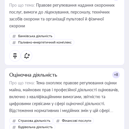
Про що тема:
Правове регулювання надання охоронних
послуг, вимоги до ліцензування, персоналу, технічних
засобів охорони та організації пультової й фізичної
охорони
Банківська діяльність
Паливно-енергетичний комплекс
Оціночна діяльність
+8
Про що тема:
Тема охоплює правове регулювання оцінки
майна, майнових прав і професійної діяльності оцінювачів,
включно з кваліфікаційними вимогами, звітністю та
цифровими сервісами у сфері оціночної діяльності.
Відстеження нормативних і медійних змін у цій сфері
корисне для власника бізнесу, керівника, юриста або
Страхова діяльність
Фінансові послуги
бухгалтера під час оподаткування, приватизації, оренди
Будівельна діяльність