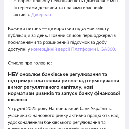
створює правову невизначеність і дисбаланс між
інтересами держави та правами власників
активів.
Джерело
Кожне з питань — це короткий підсумок змісту
публікацій за день. Повний список першоджерел з
посиланнями та розширений підсумок за добу
доступні у
комерційній версії Платформи LIGA360.
Стисло про головне:
НБУ оновлює банківське регулювання та
підтримує платіжний ринок: відтермінування
вимог регулятивного капіталу, нові
нормативи ризиків та запуск банку фінансової
інклюзії
У грудні 2025 року Національний банк України та
учасники фінансового ринку активно працюють над
удосконаленням банківського регулювання та
підтримкою небанківських платіжних установ.