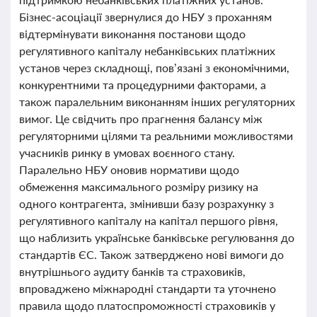
Бізнес-асоціації звернулися до НБУ з проханням
відтермінувати виконання постанови щодо
регулятивного капіталу небанківських платіжних
установ через складнощі, пов’язані з економічними,
конкурентними та процедурними факторами, а
також паралельним виконанням інших регуляторних
вимог. Це свідчить про прагнення балансу між
регуляторними цілями та реальними можливостями
учасників ринку в умовах воєнного стану.
Паралельно НБУ оновив нормативи щодо
обмеження максимального розміру ризику на
одного контрагента, змінивши базу розрахунку з
регулятивного капіталу на капітал першого рівня,
що наблизить українське банківське регулювання до
стандартів ЄС. Також затверджено нові вимоги до
внутрішнього аудиту банків та страховиків,
впроваджено міжнародні стандарти та уточнено
правила щодо платоспроможності страховиків у