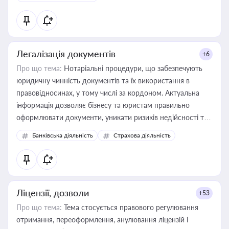
державного майна, корпоративних угод і перевірки
статусу суб'єктів оціночної діяльності
Легалізація документів
+6
Про що тема:
Нотаріальні процедури, що забезпечують
юридичну чинність документів та їх використання в
правовідносинах, у тому числі за кордоном. Актуальна
інформація дозволяє бізнесу та юристам правильно
оформлювати документи, уникати ризиків недійсності та
забезпечувати їх належне прийняття органами влади та
Банківська діяльність
Страхова діяльність
контрагентами
Ліцензії, дозволи
+53
Про що тема:
Тема стосується правового регулювання
отримання, переоформлення, анулювання ліцензій і