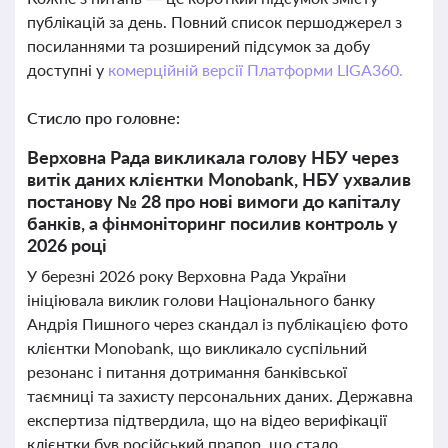
публікацій за день. Повний список першоджерел з
посиланнями та розширений підсумок за добу
доступні у
комерційній версії Платформи LIGA360.
Стисло про головне:
Верховна Рада викликала голову НБУ через
витік даних клієнтки Monobank, НБУ ухвалив
постанову № 28 про нові вимоги до капіталу
банків, а фінмоніторинг посилив контроль у
2026 році
У березні 2026 року Верховна Рада України
ініціювала виклик голови Національного банку
Андрія Пишного через скандал із публікацією фото
клієнтки Monobank, що викликало суспільний
резонанс і питання дотримання банківської
таємниці та захисту персональних даних. Державна
експертиза підтвердила, що на відео верифікації
клієнтки був російський прапор, що стало