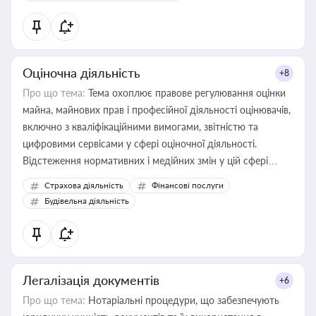
Оціночна діяльність
+8
Про що тема:
Тема охоплює правове регулювання оцінки
майна, майнових прав і професійної діяльності оцінювачів,
включно з кваліфікаційними вимогами, звітністю та
цифровими сервісами у сфері оціночної діяльності.
Відстеження нормативних і медійних змін у цій сфері
корисне для власника бізнесу, керівника, юриста або
Страхова діяльність
Фінансові послуги
бухгалтера під час оподаткування, приватизації, оренди
Будівельна діяльність
державного майна, корпоративних угод і перевірки
статусу суб'єктів оціночної діяльності
Легалізація документів
+6
Про що тема:
Нотаріальні процедури, що забезпечують