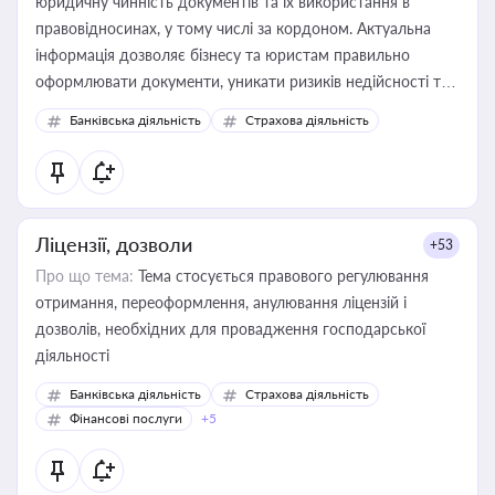
юридичну чинність документів та їх використання в
правовідносинах, у тому числі за кордоном. Актуальна
інформація дозволяє бізнесу та юристам правильно
оформлювати документи, уникати ризиків недійсності та
забезпечувати їх належне прийняття органами влади та
Банківська діяльність
Страхова діяльність
контрагентами
Ліцензії, дозволи
+53
Про що тема:
Тема стосується правового регулювання
отримання, переоформлення, анулювання ліцензій і
дозволів, необхідних для провадження господарської
діяльності
Банківська діяльність
Страхова діяльність
Фінансові послуги
+5