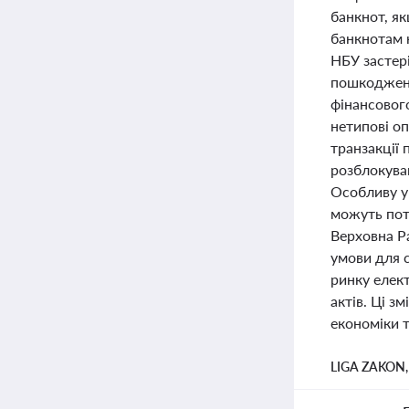
банкнот, я
банкнотам н
НБУ застер
пошкодження
фінансового
нетипові оп
транзакції
розблокуван
Особливу ув
можуть пот
Верховна Р
умови для с
ринку елек
актів. Ці з
економіки т
LIGA ZAKON