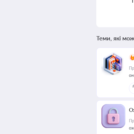
Теми, які мож
Пр
он
О
Пр
ох