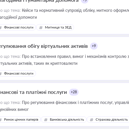
о що тема:
Кейси та нормативний супровід обліку, митного оформлен
агодійної допомоги
Фінансові послуги
Митниця та ЗЕД
егулювання обігу віртуальних активів
+9
о що тема:
Про встановлення правил, вимог і механізмів контролю 
ртуальних активів, таких як криптовалюти
Фінансові послуги
інансові та платіжні послуги
+28
о що тема:
Про регулювання фінансових і платіжних послуг, управління коштами, приймання платежів та дотримання
цензійних вимог
Ринок цінних паперів
Банківська діяльність
Страхова діяльність