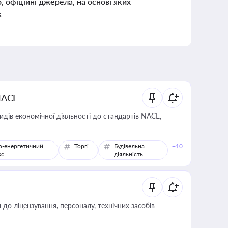
о, офіційні джерела, на основі яких
к
NACE
идів економічної діяльності до стандартів NACE,
о-енергетичний
Торгівля
Будівельна
+10
кс
діяльність
о ліцензування, персоналу, технічних засобів