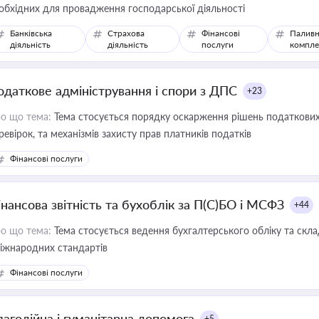
обхідних для провадження господарської діяльності
Банківська
Страхова
Фінансові
Паливн
діяльність
діяльність
послуги
компле
одаткове адміністрування і спори з ДПС
+23
о що тема:
Тема стосується порядку оскарження рішень податкових
ревірок, та механізмів захисту прав платників податків
Фінансові послуги
інансова звітність та бухоблік за П(С)БО і МСФЗ
+44
о що тема:
Тема стосується ведення бухгалтерського обліку та скла
міжнародних стандартів
Фінансові послуги
лагодійна і гуманітарна допомога
+5