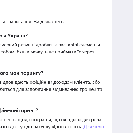
ьні запитання. Ви дізнаєтесь:
 в Україні?
исокий ризик підробки та застарілі елементи
асобом, банки можуть не приймати їх через
вого моніторингу?
е відповідають офіційним доходам клієнта, або
робиться для запобігання відмиванню грошей та
 фінмоніторинг?
ояснення щодо операцій, підтвердити джерела
 цього доступ до рахунку відновлюють.
Джерело