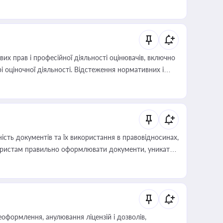
х прав і професійної діяльності оцінювачів, включно
і оціночної діяльності. Відстеження нормативних і
иста або бухгалтера під час оподаткування,
 статусу суб'єктів оціночної діяльності
сть документів та їх використання в правовідносинах,
а юристам правильно оформлювати документи, уникати
влади та контрагентами
оформлення, анулювання ліцензій і дозволів,