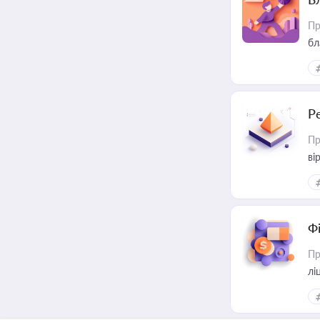
Пр
бл
Р
Пр
ві
Ф
Пр
лі