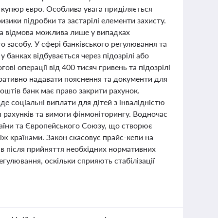
 купюр євро. Особлива увага приділяється
изики підробки та застарілі елементи захисту.
на відмова можлива лише у випадках
о засобу. У сфері банківського регулювання та
 банках відбувається через підозрілі або
гові операції від 400 тисяч гривень та підозрілі
еративно надавати пояснення та документи для
коштів банк має право закрити рахунок.
е соціальні виплати для дітей з інвалідністю
 рахунків та вимоги фінмоніторингу. Водночас
раїни та Європейського Союзу, що створює
між країнами. Закон скасовує прайс-кепи на
ів після прийняття необхідних нормативних
егулювання, оскільки сприяють стабілізації