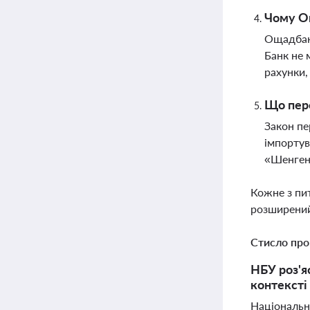
Чому Ощ
Ощадбанк
Банк не 
рахунки,
Що пере
Закон пе
імпортув
«Шенгену
Кожне з пи
розширений
Стисло про
НБУ роз'я
контексті
Національн