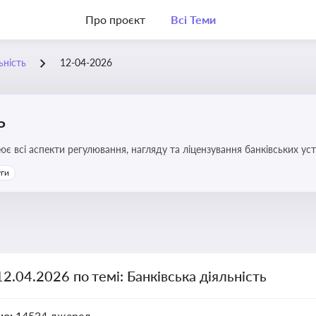
Про проєкт
Всі Теми
ьність
12-04-2026
ь
ює всі аспекти регулювання, нагляду та ліцензування банківських ус
уги
12.04.2026 по темі: Банківська діяльність
но:
14534 джерел