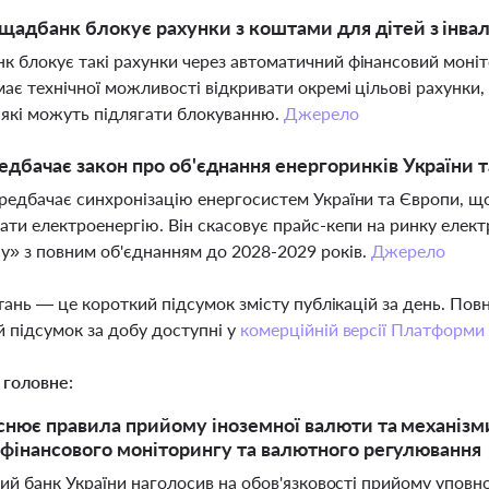
адбанк блокує рахунки з коштами для дітей з інвал
 блокує такі рахунки через автоматичний фінансовий моніто
має технічної можливості відкривати окремі цільові рахунки,
 які можуть підлягати блокуванню.
Джерело
дбачає закон про об'єднання енергоринків України т
редбачає синхронізацію енергосистем України та Європи, щ
ати електроенергію. Він скасовує прайс-кепи на ринку елек
» з повним об'єднанням до 2028-2029 років.
Джерело
тань — це короткий підсумок змісту публікацій за день. По
 підсумок за добу доступні у
комерційній версії Платформи
 головне:
снює правила прийому іноземної валюти та механізми
 фінансового моніторингу та валютного регулювання
ий банк України наголосив на обов'язковості прийому упов