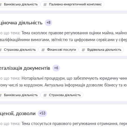
Банківська діяльність
Паливно-енергетичний комплекс
ціночна діяльність
+8
о що тема:
Тема охоплює правове регулювання оцінки майна, майнови
кваліфікаційними вимогами, звітністю та цифровими сервісами у сфер
дійних змін у цій сфері корисне для власника бізнесу, керівника, юр
Страхова діяльність
Фінансові послуги
Будівельна діяльність
иватизації, оренди державного майна, корпоративних угод і перевірки
егалізація документів
+6
о що тема:
Нотаріальні процедури, що забезпечують юридичну чинні
тому числі за кордоном. Актуальна інформація дозволяє бізнесу т
зиків недійсності та забезпечувати їх належне прийняття органами 
Банківська діяльність
Страхова діяльність
цензії, дозволи
+53
о що тема:
Тема стосується правового регулювання отримання, пере