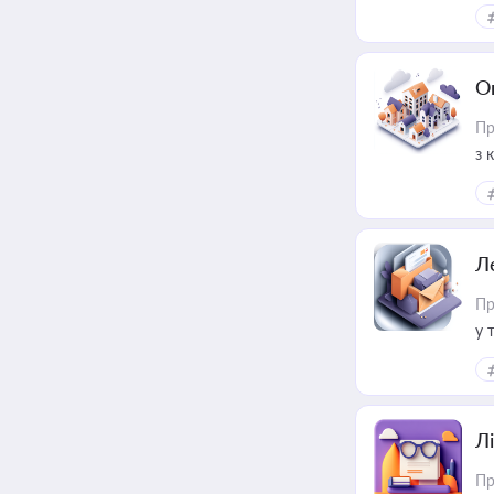
О
Пр
з 
ме
пр
Л
Пр
у 
ри
Лі
Пр