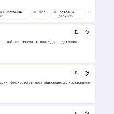
о-енергетичний
Торгівля
Будівельна
+2
кс
діяльність
 органів, що виникають внаслідок податкових
дання фінансової звітності відповідно до національних