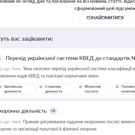
Повний AI-огляд дня та посилання на всі новини, статті, віде
сформований цей підсумо
ОЗНАЙОМИТИСЯ
уть вас зацікавити:
Перехід української системи КВЕД до стандартів 
о що тема:
Тема охоплює перехід української системи класифікації в
овлення кодів КВЕД та пов'язані нормативні зміни
Банківська
Страхова
Фінансові
Паливн
діяльність
діяльність
послуги
компле
хоронна діяльність
+6
о що тема:
Правове регулювання надання охоронних послуг, вимоги д
орони та організації пультової й фізичної охорони