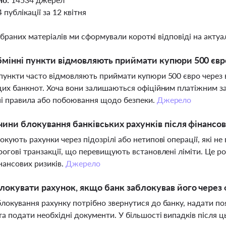
4 публікації за 12 квітня
ібраних матеріалів ми сформували короткі відповіді на актуал
мінні пункти відмовляють приймати купюри 500 євро
пункти часто відмовляють приймати купюри 500 євро через в
цих банкнот. Хоча вони залишаються офіційним платіжним з
і правила або побоювання щодо безпеки.
Джерело
чини блокування банківських рахунків після фінансо
окують рахунки через підозрілі або нетипові операції, які н
рогові транзакції, що перевищують встановлені ліміти. Це 
нансових ризиків.
Джерело
локувати рахунок, якщо банк заблокував його через
локування рахунку потрібно звернутися до банку, надати п
та подати необхідні документи. У більшості випадків після