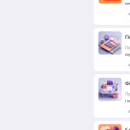
не
П
Пр
пе
Ф
Пр
і 
Б