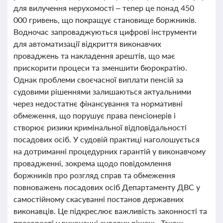
для вилучення нерухомості – тепер це понад 450
000 гривень, що покращує становище боржників.
Водночас запроваджуються цифрові інструменти
для автоматизації відкриття виконавчих
проваджень та накладення арештів, що має
прискорити процеси та зменшити бюрократію.
Однак проблеми своєчасної виплати пенсій за
судовими рішеннями залишаються актуальними
через недостатнє фінансування та нормативні
обмеження, що порушує права пенсіонерів і
створює ризики кримінальної відповідальності
посадових осіб. У судовій практиці наголошується
на дотриманні процедурних гарантій у виконавчому
провадженні, зокрема щодо повідомлення
боржників про розгляд справ та обмеження
повноважень посадових осіб Департаменту ДВС у
самостійному скасуванні постанов державних
виконавців. Це підкреслює важливість законності та
прозорості у виконанні судових рішень. Також