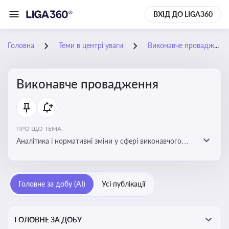
ВХІД ДО LIGA360
Головна
Теми в центрі уваги
Виконавче провадження
Виконавче провадження
ПРО ЩО ТЕМА:
Аналітика і нормативні зміни у сфері виконавчого
провадження та примусового виконання рішень:
огляди по виконавчих документах, відкриттю та
завершенню проваджень, діяльності державних і
Головне за добу (AI)
Усі публікації
приватних виконавців
ГОЛОВНЕ ЗА ДОБУ