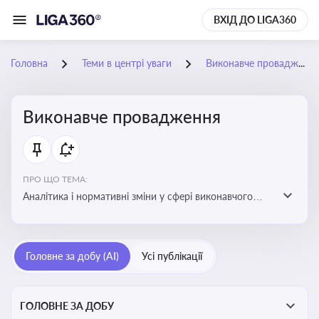
ВХІД ДО LIGA360
Головна
Теми в центрі уваги
Виконавче провадження
Виконавче провадження
ПРО ЩО ТЕМА:
Аналітика і нормативні зміни у сфері виконавчого
провадження та примусового виконання рішень:
огляди по виконавчих документах, відкриттю та
завершенню проваджень, діяльності державних і
Головне за добу (AI)
Усі публікації
приватних виконавців
ГОЛОВНЕ ЗА ДОБУ