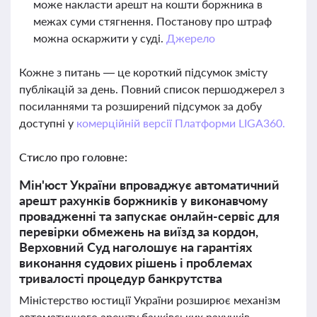
може накласти арешт на кошти боржника в
межах суми стягнення. Постанову про штраф
можна оскаржити у суді.
Джерело
Кожне з питань — це короткий підсумок змісту
публікацій за день. Повний список першоджерел з
посиланнями та розширений підсумок за добу
доступні у
комерційній версії Платформи LIGA360.
Стисло про головне:
Мін'юст України впроваджує автоматичний
арешт рахунків боржників у виконавчому
провадженні та запускає онлайн-сервіс для
перевірки обмежень на виїзд за кордон,
Верховний Суд наголошує на гарантіях
виконання судових рішень і проблемах
тривалості процедур банкрутства
Міністерство юстиції України розширює механізм
автоматичного арешту банківських рахунків