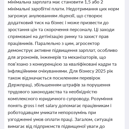
мінімальна зарплата має становити 1,5 або 2
мінімальні заробітні плати. Недотримання цих норм
загрожує анулюванням ліцензії, що створює
додатковий тиск на бізнес і може призвести до
зростання цін та скорочення персоналу. Ці заходи
спрямовані на детінізацію ринку та захист прав
працівників. Паралельно з цим, агросектор
демонструє активне підвищення зарплат, особливо
для агрономів, інженерів та механізаторів, що
пов’язано з конкуренцією за кваліфіковані кадри та
інфляційними очікуваннями. Для бізнесу 2025 рік
також відзначається посиленням перевірок
Держпраці, збільшенням штрафів за порушення
трудового законодавства та необхідністю
комплексного юридичного супроводу. Розуміння
понять gross і net salary допомагає працівникам і
роботодавцям уникати непорозумінь при
узгодженні умов оплати праці. Загалом, ситуація
вимагає від підприємств підвищеної уваги до