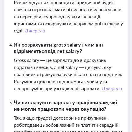
Рекомендується проводити юридичний аудит,
навчати персонал, мати чітку політику реагування
на перевірки, супроводжувати інспекції
юристами та оскаржувати неправомірні штрафи у
суді.
Джерело
Як розрахувати gross salary і чим він
відрізняється від net salary?
Gross salary — це зарплата до відрахувань
податків і внесків, а net salary — це сума, яку
працівник отримує на руки після сплати податків.
Розуміння цих понять допомагає уникнути
непорозумінь при узгодженні зарплати.
Джерело
Чи виплачують зарплату працівникам, які
не могли працювати через окупацію?
Так, якщо трудові договори не призупинені,
роботодавець зобов’язаний виплатити середній
заробіток за час вимушеного прогулу, навіть якщо