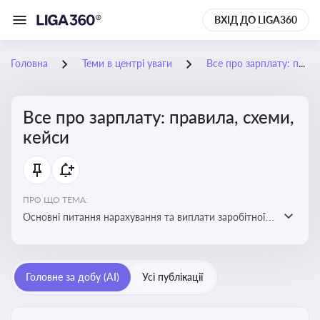
ВХІД ДО LIGA360
Головна
Теми в центрі уваги
Все про зарплату: правила, схеми, кейси
Все про зарплату: правила, схеми,
кейси
ПРО ЩО ТЕМА:
Основні питання нарахування та виплати заробітної
плати. Аналіз публікацій, що стосуються порушень
при нарахуванні заробітної плати та виявлення
інформації про можливі схеми зловживань
Головне за добу (AI)
Усі публікації