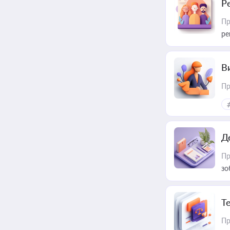
Р
Пр
ре
В
Пр
Д
Пр
зо
T
Пр