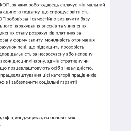
о ФОП, за яких роботодавець сплачує мінімальний
а єдиного податку, що спрощує звітність.
ОП зобов'язані самостійно визначити базу
ьного нарахування внесків та уникнення
дження стану розрахунків платника за
зовану форму запиту, можливість отримання
ахунок пені, що підвищить прозорість і
дповідальність за несвоєчасну або неповну
також дисциплінарну, адміністративну чи
, що працевлаштовують осіб з інвалідністю,
рацевлаштування цієї категорії працівників.
ів і забезпечити соціальні гарантії
о, офіційні джерела, на основі яких
к