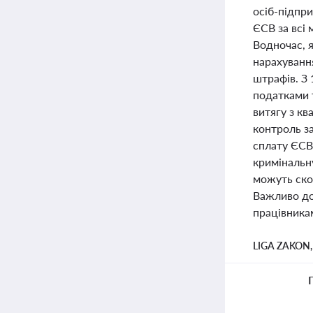
осіб-підпри
ЄСВ за всі 
Водночас, 
нарахуванн
штрафів. З 
податками 
витягу з к
контроль за
сплату ЄСВ
кримінальну
можуть ско
Важливо дот
працівника
LIGA ZAKON