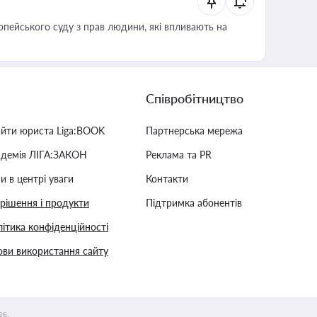
опейського суду з прав людини, які впливають на
Співробітництво
айти юриста Liga:BOOK
Партнерська мережа
адемія ЛІГА:ЗАКОН
Реклама та PR
и в центрі уваги
Контакти
 рішення і продукти
Підтримка абонентів
ітика конфіденційності
ви використання сайту
26.