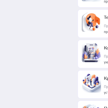
пр
T
Пр
пр
К
Пр
ух
К
Пр
ус