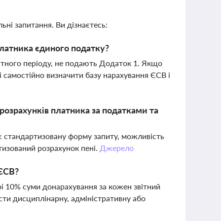
ьні запитання. Ви дізнаєтесь:
платника єдиного податку?
вітного періоду, не подають Додаток 1. Якщо
і самостійно визначити базу нарахування ЄСВ і
розрахунків платника за податками та
ає стандартизовану форму запиту, можливість
тизований розрахунок пені.
Джерело
 ЄСВ?
рі 10% суми донарахування за кожен звітний
сти дисциплінарну, адміністративну або