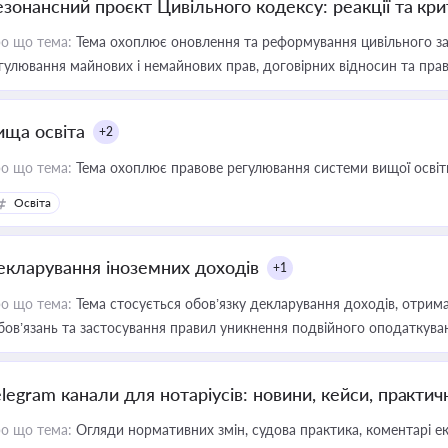
езонансний проєкт Цивільного кодексу: реакції та кр
о що тема:
Тема охоплює оновлення та реформування цивільного за
гулювання майнових і немайнових прав, договірних відносин та прав
ища освіта
+2
о що тема:
Тема охоплює правове регулювання системи вищої освіти, о
Освіта
екларування іноземних доходів
+1
о що тема:
Тема стосується обов’язку декларування доходів, отрим
бов’язань та застосування правил уникнення подвійного оподаткува
elegram канали для нотаріусів: новини, кейси, практич
о що тема:
Огляди нормативних змін, судова практика, коментарі екс