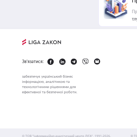
П
Пр
тл
Зв'язатися:
забезпечує український бізнес
інформацією, аналітикою та
технологічними рішеннями для
ефективної та безпечної роботи.
© ТОВ "інформаційно-аналітичний центр ЛІГА", 1991-2026.
© Т