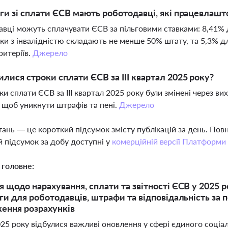
ьги зі сплати ЄСВ мають роботодавці, які працевлашто
вці можуть сплачувати ЄСВ за пільговими ставками: 8,41% 
ки з інвалідністю складають не менше 50% штату, та 5,3% 
ритеріїв.
Джерело
илися строки сплати ЄСВ за ІІІ квартал 2025 року?
оки сплати ЄСВ за ІІІ квартал 2025 року були змінені через в
, щоб уникнути штрафів та пені.
Джерело
тань — це короткий підсумок змісту публікацій за день. По
 підсумок за добу доступні у
комерційній версії Платформи
 головне:
 щодо нарахування, сплати та звітності ЄСВ у 2025 р
ги для роботодавців, штрафи та відповідальність за 
ення розрахунків
25 року відбулися важливі оновлення у сфері єдиного соціал