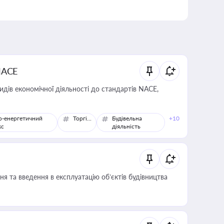
NACE
идів економічної діяльності до стандартів NACE,
о-енергетичний
Торгівля
Будівельна
+10
кс
діяльність
я та введення в експлуатацію об’єктів будівництва