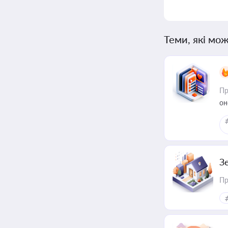
Теми, які мож
Пр
он
З
Пр