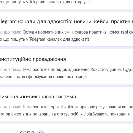
о що пишуть у Telegram каналах для нотаріусів
elegram канали для адвокатів: новини, кейси, практич
о що тема:
Огляди нормативних змін, судова практика, коментарі екс
о що пишуть у Telegram каналах для адвокатів
онституційне провадження
о що тема:
Тема охоплює порядок здійснення Конституційним Судом
валення актів і формування правових позицій
римінально-виконавча система
о що тема:
Тема охоплює організацію та правове регулювання викона
танов виконання покарань та статус осіб, які відбувають покарання