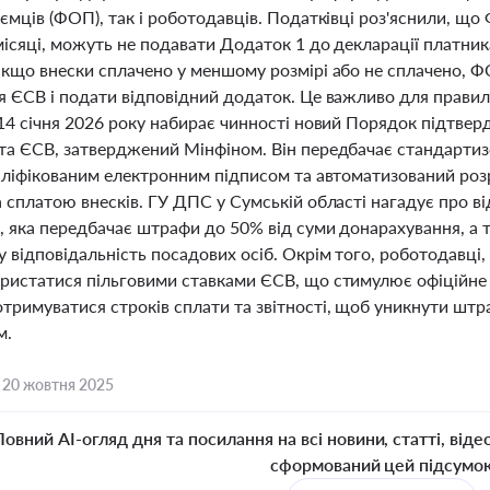
ємців (ФОП), так і роботодавців. Податківці роз'яснили, щ
місяці, можуть не подавати Додаток 1 до декларації платник
якщо внески сплачено у меншому розмірі або не сплачено, Ф
я ЄСВ і подати відповідний додаток. Це важливо для правил
14 січня 2026 року набирає чинності новий Порядок підтвер
та ЄСВ, затверджений Мінфіном. Він передбачає стандарти
валіфікованим електронним підписом та автоматизований розр
 сплатою внесків. ГУ ДПС у Сумській області нагадує про ві
, яка передбачає штрафи до 50% від суми донарахування, а 
 відповідальність посадових осіб. Окрім того, роботодавці
ристатися пільговими ставками ЄСВ, що стимулює офіційне п
римуватися строків сплати та звітності, щоб уникнути штраф
м.
,
20 жовтня 2025
Повний AI-огляд дня та посилання на всі новини, статті, віде
сформований цей підсумо