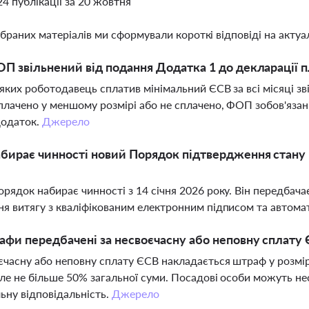
24 публікації за 20 жовтня
ібраних матеріалів ми сформували короткі відповіді на актуал
ОП звільнений від подання Додатка 1 до декларації 
яких роботодавець сплатив мінімальний ЄСВ за всі місяці з
плачено у меншому розмірі або не сплачено, ФОП зобов'язан
додаток.
Джерело
бирає чинності новий Порядок підтвердження стану 
рядок набирає чинності з 14 січня 2026 року. Він передбач
я витягу з кваліфікованим електронним підписом та автома
афи передбачені за несвоєчасну або неповну сплату
єчасну або неповну сплату ЄСВ накладається штраф у розмі
але не більше 50% загальної суми. Посадові особи можуть не
ьну відповідальність.
Джерело