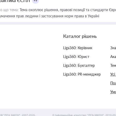
рактика ЄСПЛ
+9
о що тема:
Тема охоплює рішення, правові позиції та стандарти Євр
умачення прав людини і застосування норм права в Україні
Каталог рішень
Liga360: Керівник
Зн
Liga360: Юрист
Ак
Liga360: Бухгалтер
Тем
Liga360: PR-менеджер
Усі
Пол
Умо
ОВ "ЛІГА ЗАКОН", 2007-2026.
© Інформаційне агентство "ЛІГА:ЗАКОН", 2010-20