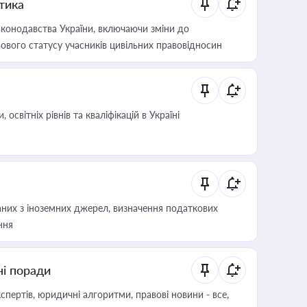
итика
конодавства України, включаючи зміни до
ового статусу учасників цивільних правовідносин
світніх рівнів та кваліфікацій в Україні
аних з іноземних джерел, визначення податкових
ння
ні поради
пертів, юридичні алгоритми, правові новини - все,