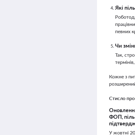
Які піл
Роботода
працівни
певних к
Чи змін
Так, стр
термінів
Кожне з пи
розширений
Стисло про
Оновлення
ФОП, піль
підтвердж
У жовтні 20