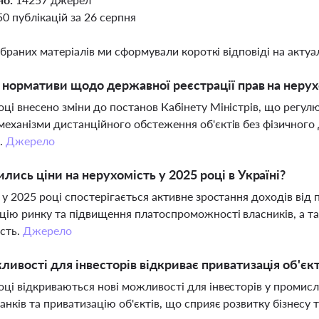
50 публікацій за 26 серпня
ібраних матеріалів ми сформували короткі відповіді на актуал
і нормативи щодо державної реєстрації прав на нерух
оці внесено зміни до постанов Кабінету Міністрів, що регу
механізми дистанційного обстеження об'єктів без фізичного 
.
Джерело
ились ціни на нерухомість у 2025 році в Україні?
і у 2025 році спостерігається активне зростання доходів від
ацію ринку та підвищення платоспроможності власників, а та
сть.
Джерело
ливості для інвесторів відкриває приватизація об'єкт
оці відкриваються нові можливості для інвесторів у промис
банків та приватизацію об'єктів, що сприяє розвитку бізнесу