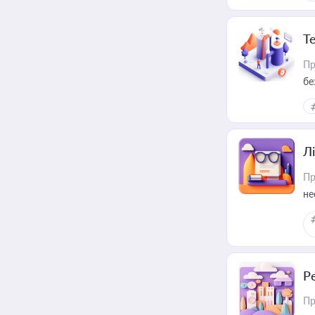
Т
Пр
бе
Лі
Пр
не
Р
Пр