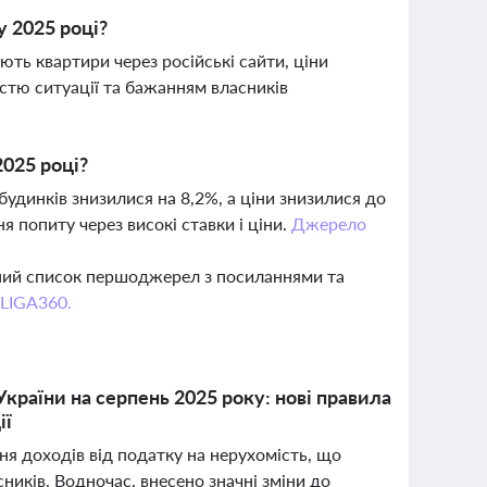
у 2025 році?
ють квартири через російські сайти, ціни
істю ситуації та бажанням власників
2025 році?
удинків знизилися на 8,2%, а ціни знизилися до
я попиту через високі ставки і ціни.
Джерело
вний список першоджерел з посиланнями та
 LIGA360.
країни на серпень 2025 року: нові правила
ії
ння доходів від податку на нерухомість, що
ників. Водночас, внесено значні зміни до