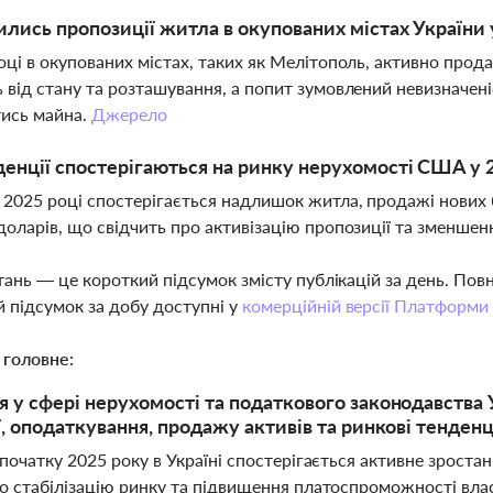
ились пропозиції житла в окупованих містах України 
оці в окупованих містах, таких як Мелітополь, активно прода
 від стану та розташування, а попит зумовлений невизначен
тись майна.
Джерело
денції спостерігаються на ринку нерухомості США у 
2025 році спостерігається надлишок житла, продажі нових б
доларів, що свідчить про активізацію пропозиції та зменшенн
тань — це короткий підсумок змісту публікацій за день. По
 підсумок за добу доступні у
комерційній версії Платформи
 головне:
 у сфері нерухомості та податкового законодавства У
ї, оподаткування, продажу активів та ринкові тенденц
 початку 2025 року в Україні спостерігається активне зроста
о стабілізацію ринку та підвищення платоспроможності влас