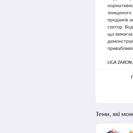
нормативної
знищеного м
продажів ак
сектор. Вод
що вимагає 
демонструє 
привабливіс
LIGA ZAKON
Теми, які мож