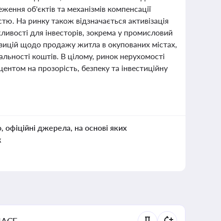
ження об'єктів та механізмів компенсації
стю. На ринку також відзначається активізація
жливості для інвесторів, зокрема у промисловий
опозицій щодо продажу житла в окупованих містах,
альності коштів. В цілому, ринок нерухомості
кцентом на прозорість, безпеку та інвестиційну
о, офіційні джерела, на основі яких
к