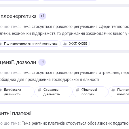
еплоенергетика
+1
о що тема:
Тема стосується правового регулювання сфери теплопост
зпеки, економіки підприємств та дотримання законодавчих вимог у
Паливно-енергетичний комплекс
ЖКГ, ОСББ
цензії, дозволи
+1
о що тема:
Тема стосується правового регулювання отримання, пере
обхідних для провадження господарської діяльності
Банківська
Страхова
Фінансові
Паливн
діяльність
діяльність
послуги
компле
ентні платежі
о що тема:
Тема рентних платежів стосується обов’язкових податков