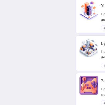
У
Пр
до
Б
Пр
до
З
Пр
ва
ре