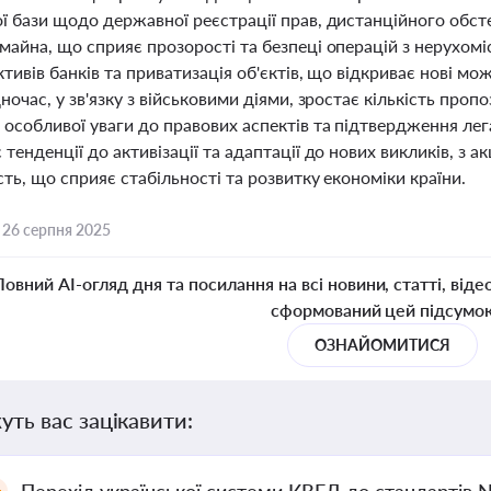
 бази щодо державної реєстрації прав, дистанційного обсте
айна, що сприяє прозорості та безпеці операцій з нерухомі
тивів банків та приватизація об'єктів, що відкриває нові мо
ночас, у зв'язку з військовими діями, зростає кількість пр
особливої уваги до правових аспектів та підтвердження лег
тенденції до активізації та адаптації до нових викликів, з а
ть, що сприяє стабільності та розвитку економіки країни.
,
26 серпня 2025
Повний AI-огляд дня та посилання на всі новини, статті, віде
сформований цей підсумо
ОЗНАЙОМИТИСЯ
уть вас зацікавити: