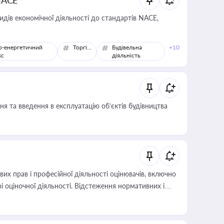
NACE
идів економічної діяльності до стандартів NACE,
о-енергетичний
Торгівля
Будівельна
+10
кс
діяльність
я та введення в експлуатацію об’єктів будівництва
х прав і професійної діяльності оцінювачів, включно
і оціночної діяльності. Відстеження нормативних і
иста або бухгалтера під час оподаткування,
 статусу суб'єктів оціночної діяльності