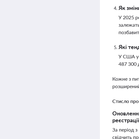
Як змін
У 2025 р
залежать
позбави
Які тен
У США у 
487 300 
Кожне з пи
розширений
Стисло про
Оновлення
реєстраці
За період з
свідчить пр