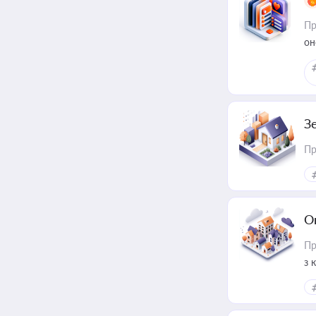
Пр
он
З
Пр
О
Пр
з 
ме
пр