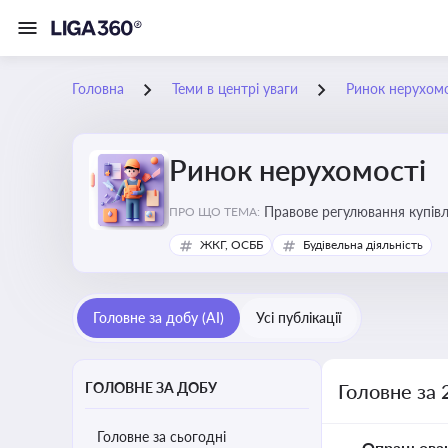
Головна
Теми в центрі уваги
Ринок нерухомо
Ринок нерухомості
Правове регулювання купівлі
ПРО ЩО ТЕМА:
об’єктів майна
ЖКГ, ОСББ
Будівельна діяльність
Головне за добу (AI)
Усі публікації
ГОЛОВНЕ ЗА ДОБУ
Головне за 
Головне за сьогодні
Опрацьова