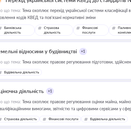
Перехід української системи КВЕД до стандартів 
о що тема:
Тема охоплює перехід української системи класифікації в
овлення кодів КВЕД та пов'язані нормативні зміни
Банківська
Страхова
Фінансові
Паливн
діяльність
діяльність
послуги
компле
емельні відносини у будівництві
+1
о що тема:
Тема охоплює правове регулювання підготовки, здійсненн
Будівельна діяльність
ціночна діяльність
+1
о що тема:
Тема охоплює правове регулювання оцінки майна, майнови
кваліфікаційними вимогами, звітністю та цифровими сервісами у сфер
дійних змін у цій сфері корисне для власника бізнесу, керівника, юр
Страхова діяльність
Фінансові послуги
Будівельна діяльність
иватизації, оренди державного майна, корпоративних угод і перевірки