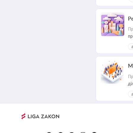
Р
Пр
пр
М
Пр