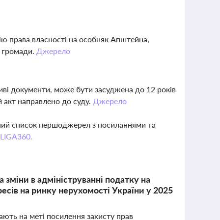
ію права власності на особняк Апштейна,
в громади.
Джерело
ві документи, може бути засуджена до 12 років
й акт направлено до суду.
Джерело
вний список першоджерел з посиланнями та
 LIGA360.
 зміни в адмініструванні податку на
есів на ринку нерухомості України у 2025
мають на меті посилення захисту прав