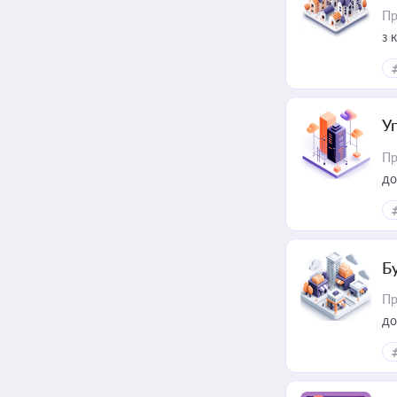
Пр
з 
ме
пр
У
Пр
до
Б
Пр
до