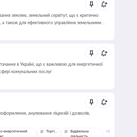
ування землею, земельний сервітут, що є критично
, а також для ефективного управління земельними
ачання в Україні, що є важливою для енергетичної
 сфері комунальних послуг
оформлення, анулювання ліцензій і дозволів,
о-енергетичний
Торгівля
Будівельна
+2
кс
діяльність