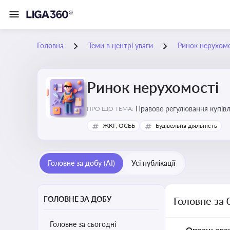
Головна
Теми в центрі уваги
Ринок нерухомо
Ринок нерухомості
Правове регулювання купівлі
ПРО ЩО ТЕМА:
об’єктів майна
ЖКГ, ОСББ
Будівельна діяльність
Головне за добу (AI)
Усі публікації
ГОЛОВНЕ ЗА ДОБУ
Головне за 
Головне за сьогодні
Опрацьова