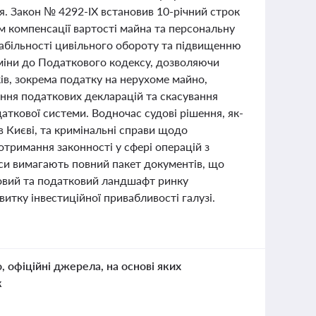
я. Закон № 4292-IX встановив 10-річний строк
м компенсації вартості майна та персональну
табільності цивільного обороту та підвищенню
 зміни до Податкового кодексу, дозволяючи
в, зокрема податку на нерухоме майно,
ння податкових декларацій та скасування
даткової системи. Водночас судові рішення, як-
 Києві, та кримінальні справи щодо
тримання законності у сфері операцій з
си вимагають повний пакет документів, що
вовий та податковий ландшафт ринку
итку інвестиційної привабливості галузі.
о, офіційні джерела, на основі яких
к