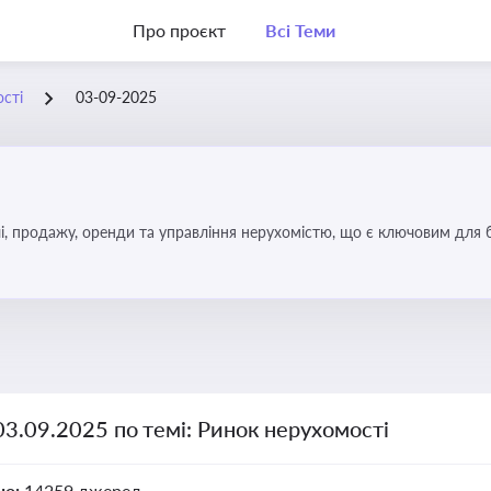
Про проєкт
Всі Теми
сті
03-09-2025
, продажу, оренди та управління нерухомістю, що є ключовим для біз
03.09.2025 по темі: Ринок нерухомості
но:
14259 джерел