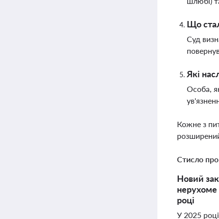
шлюбі) т
Що стал
Суд визн
повернув
Які нас
Особа, я
ув'язнен
Кожне з пи
розширений
Стисло про
Новий зак
нерухоме 
році
У 2025 році