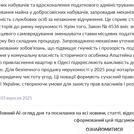
них набувачів та вдосконалення податкового адмініструванн
вання майна у добросовісних набувачів, запровадив механіз
ьність службових осіб за незаконне відчуження. Це сприяє с
сторів до ринку нерухомості. Крім того, Закон № 4536 вніс
сцевого самоврядування зменшувати ставки місцевих податкі
оку без складних процедур. Запроваджено механізми уточне
хованих зобов'язань, що підвищує гнучкість і прозорість по
ння у комунальну власність історичного особняка Апштейна в
о привласнення квартир в Одесі підкреслюють важливість до
ю. Для безпечного продажу нерухомості у 2025 році нотаріу
 юридичну чистоту угод. Ці новації формують сучасний пра
 України, створюючи умови для захисту прав власників і розв
,
03 вересня 2025
Повний AI-огляд дня та посилання на всі новини, статті, віде
сформований цей підсумо
ОЗНАЙОМИТИСЯ