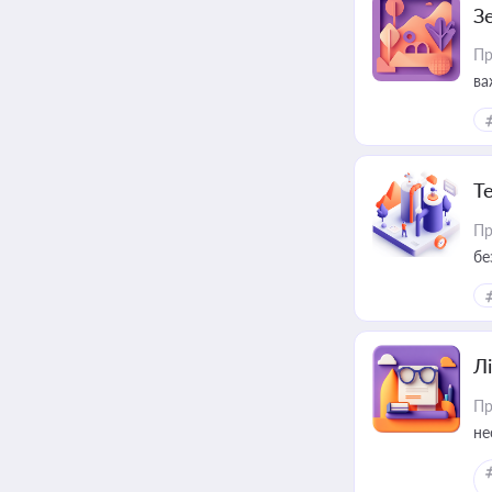
З
Пр
ва
ре
Т
Пр
бе
Лі
Пр
не