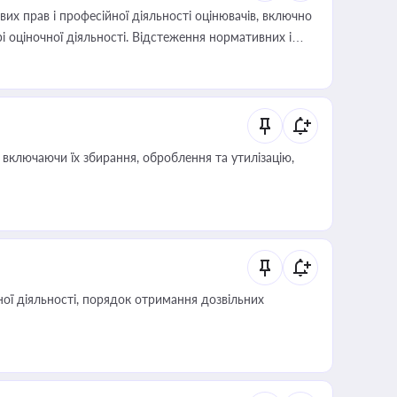
х прав і професійної діяльності оцінювачів, включно
і оціночної діяльності. Відстеження нормативних і
иста або бухгалтера під час оподаткування,
 статусу суб'єктів оціночної діяльності
включаючи їх збирання, оброблення та утилізацію,
ої діяльності, порядок отримання дозвільних