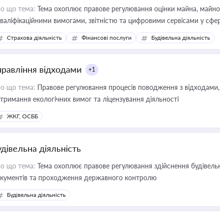
о що тема:
Тема охоплює правове регулювання оцінки майна, майнови
кваліфікаційними вимогами, звітністю та цифровими сервісами у сфер
дійних змін у цій сфері корисне для власника бізнесу, керівника, юр
Страхова діяльність
Фінансові послуги
Будівельна діяльність
иватизації, оренди державного майна, корпоративних угод і перевірки
правління відходами
+1
о що тема:
Правове регулювання процесів поводження з відходами, 
тримання екологічних вимог та ліцензування діяльності
ЖКГ, ОСББ
удівельна діяльність
о що тема:
Тема охоплює правове регулювання здійснення будівельн
кументів та проходження державного контролю
Будівельна діяльність