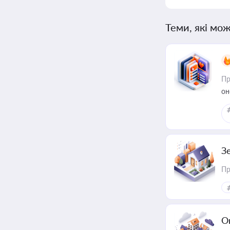
Теми, які мож
Пр
он
З
Пр
О