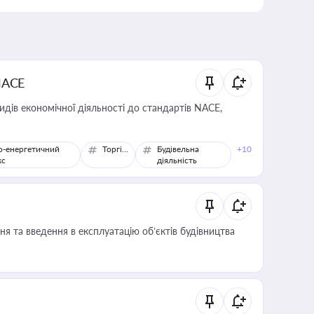
NACE
идів економічної діяльності до стандартів NACE,
о-енергетичний
Торгівля
Будівельна
+10
кс
діяльність
я та введення в експлуатацію об’єктів будівництва