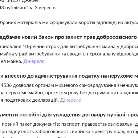
43 публікації за 3 вересня
ібраних матеріалів ми сформували короткі відповіді на актуал
дбачає новий Закон про захист прав добросовісного
тановлює 10-річний строк для витребування майна у добросо
 майна у разі витребування та вводить персональну відповід
ння майна.
Джерело
ни внесено до адміністрування податку на нерухоме м
4536 дозволяє органам місцевого самоврядування зменшуват
на нерухоме майно, протягом року без дотримання складних
я податкових декларацій.
Джерело
ументи потрібні для укладення договору купівлі-про
 повний пакет документів: паспорт, правовстановлювальні до
про відсутність заборгованості, виписка з реєстру прав, но