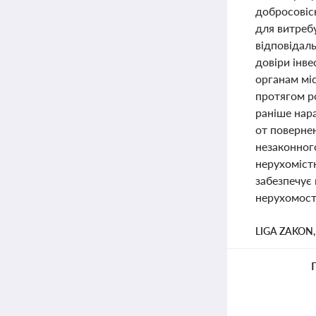
добросовіс
для витребу
відповідал
довіри інве
органам мі
протягом р
раніше нара
от поверне
незаконног
нерухоміст
забезпечує
нерухомості
LIGA ZAKON