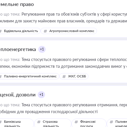
емельне право
о що тема:
Регулювання прав та обов’язків суб’єктів у сфері корист
жливим для захисту майнових прав власників, орендарів та держави
сурсами
Будівельна діяльність
Агропромисловий комплекс
еплоенергетика
+1
о що тема:
Тема стосується правового регулювання сфери теплопост
зпеки, економіки підприємств та дотримання законодавчих вимог у
Паливно-енергетичний комплекс
ЖКГ, ОСББ
цензії, дозволи
+1
о що тема:
Тема стосується правового регулювання отримання, пере
обхідних для провадження господарської діяльності
Банківська
Страхова
Фінансові
Паливн
діяльність
діяльність
послуги
компле