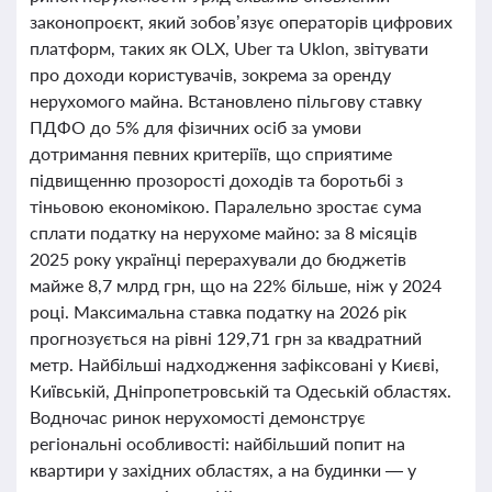
законопроєкт, який зобов’язує операторів цифрових
платформ, таких як OLX, Uber та Uklon, звітувати
про доходи користувачів, зокрема за оренду
нерухомого майна. Встановлено пільгову ставку
ПДФО до 5% для фізичних осіб за умови
дотримання певних критеріїв, що сприятиме
підвищенню прозорості доходів та боротьбі з
тіньовою економікою. Паралельно зростає сума
сплати податку на нерухоме майно: за 8 місяців
2025 року українці перерахували до бюджетів
майже 8,7 млрд грн, що на 22% більше, ніж у 2024
році. Максимальна ставка податку на 2026 рік
прогнозується на рівні 129,71 грн за квадратний
метр. Найбільші надходження зафіксовані у Києві,
Київській, Дніпропетровській та Одеській областях.
Водночас ринок нерухомості демонструє
регіональні особливості: найбільший попит на
квартири у західних областях, а на будинки — у