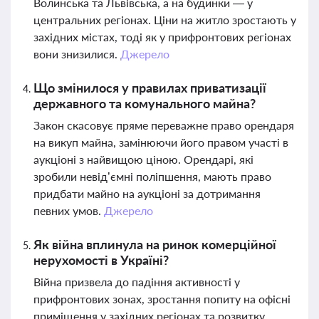
Волинська та Львівська, а на будинки — у
центральних регіонах. Ціни на житло зростають у
західних містах, тоді як у прифронтових регіонах
вони знизилися.
Джерело
Що змінилося у правилах приватизації
державного та комунального майна?
Закон скасовує пряме переважне право орендаря
на викуп майна, замінюючи його правом участі в
аукціоні з найвищою ціною. Орендарі, які
зробили невід’ємні поліпшення, мають право
придбати майно на аукціоні за дотримання
певних умов.
Джерело
Як війна вплинула на ринок комерційної
нерухомості в Україні?
Війна призвела до падіння активності у
прифронтових зонах, зростання попиту на офісні
приміщення у західних регіонах та розвитку