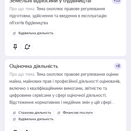
Земельні відносини у будівництві
+13
Про що тема:
Тема охоплює правове регулювання
підготовки, здійснення та введення в експлуатацію
об’єктів будівництва
Будівельна діяльність
Оціночна діяльність
+8
Про що тема:
Тема охоплює правове регулювання оцінки
майна, майнових прав і професійної діяльності оцінювачів,
включно з кваліфікаційними вимогами, звітністю та
цифровими сервісами у сфері оціночної діяльності.
Відстеження нормативних і медійних змін у цій сфері
корисне для власника бізнесу, керівника, юриста або
Страхова діяльність
Фінансові послуги
бухгалтера під час оподаткування, приватизації, оренди
Будівельна діяльність
державного майна, корпоративних угод і перевірки
статусу суб'єктів оціночної діяльності