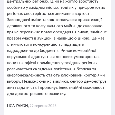
центральних регіонах. Ціни на житло зростають,
особливо у західних містах, тоді як у прифронтових
регіонах спостерігається зниження вартості.
Законодавчі зміни також торкнулися приватизації
державного та комунального майна, де скасовано
пряме переважне право орендаря на викуп, замінене
правом участі в аукціоні з найвищою ціною. Це має
стимулювати конкуренцію та підвищити
надходження до бюджетів. Ринок комерційної
нерухомості адаптується до нових умов: зростає
попит на офісні приміщення у західних регіонах,
розвивається складська логістика, а безпека та
енергонезалежність стають ключовими критеріями
вибору. Незважаючи на виклики, сектор демонструє
життєздатність і пропонує інвестиційні можливості
для довгострокового розвитку.
LIGA ZAKON,
22 вересня 2025