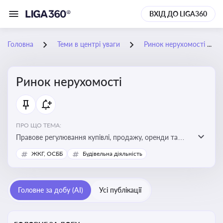
ВХІД ДО LIGA360
Головна
Теми в центрі уваги
Ринок нерухомості
Ринок нерухомості
ПРО ЩО ТЕМА:
Правове регулювання купівлі, продажу, оренди та
управління нерухомістю, що є ключовим для бізнесу,
ЖКГ, ОСББ
Будівельна діяльність
інвесторів, забудовників і власників об’єктів майна
Головне за добу (AI)
Усі публікації