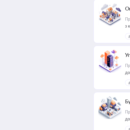
О
Пр
з 
ме
пр
У
Пр
до
Б
Пр
до