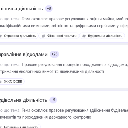
ціночна діяльність
+8
о що тема:
Тема охоплює правове регулювання оцінки майна, майнови
кваліфікаційними вимогами, звітністю та цифровими сервісами у сфер
дійних змін у цій сфері корисне для власника бізнесу, керівника, юр
Страхова діяльність
Фінансові послуги
Будівельна діяльність
иватизації, оренди державного майна, корпоративних угод і перевірки
правління відходами
+23
о що тема:
Правове регулювання процесів поводження з відходами, 
тримання екологічних вимог та ліцензування діяльності
ЖКГ, ОСББ
удівельна діяльність
+5
о що тема:
Тема охоплює правове регулювання здійснення будівельн
кументів та проходження державного контролю
Будівельна діяльність