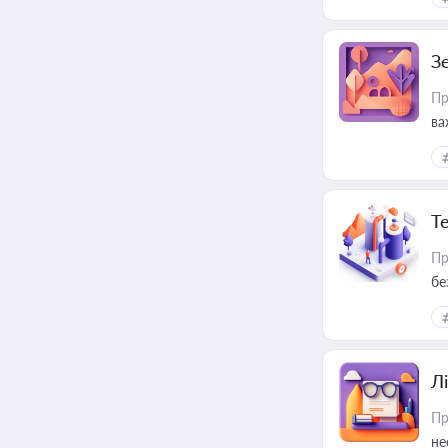
З
Пр
ва
ре
Т
Пр
бе
Лі
Пр
не