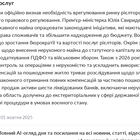
послуг
и офіційно визнав необхідність врегулювання ринку рієлторс
го правового регулювання. Прем'єр-міністерка Юлія Свирид
авного майна опрацювати законодавчі ініціативи, які мають
права споживачів та збільшити надходження до бюджету. Во
о зростання бюрократії та вартості послуг рієлторів. Окрім
я щодо внесення нерухомого майна до статутного капіталу ю
податкування ПДФО та військовим збором. Також з 2026 року 
нтроль за операціями з нерухомістю та ускладнить використ
енсацій за пошкоджене житло триває розслідування щодо зл
законного отримання повних компенсацій за частково пошк
а продаж активи шести ліквідованих банків, включаючи нерух
а область долучена до екстериторіальних у сфері державної 
і процедури в умовах воєнного стану.
,
01 жовтня 2025
Повний AI-огляд дня та посилання на всі новини, статті, віде