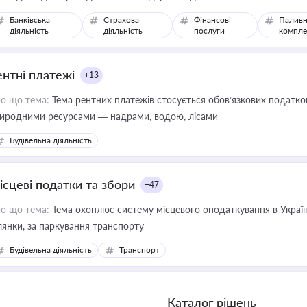
Банківська
Страхова
Фінансові
Паливн
діяльність
діяльність
послуги
компле
ентні платежі
+13
о що тема:
Тема рентних платежів стосується обов’язкових податков
иродними ресурсами — надрами, водою, лісами
Будівельна діяльність
ісцеві податки та збори
+47
о що тема:
Тема охоплює систему місцевого оподаткування в Україні
ділянки, за паркування транспорту
Будівельна діяльність
Транспорт
Каталог рішень