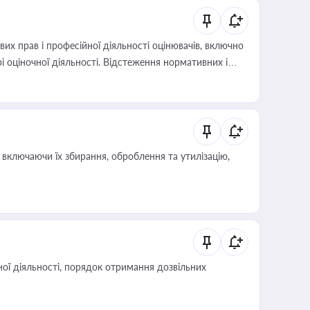
х прав і професійної діяльності оцінювачів, включно
і оціночної діяльності. Відстеження нормативних і
иста або бухгалтера під час оподаткування,
 статусу суб'єктів оціночної діяльності
включаючи їх збирання, оброблення та утилізацію,
ої діяльності, порядок отримання дозвільних