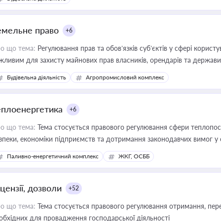
емельне право
+6
о що тема:
Регулювання прав та обов’язків суб’єктів у сфері корист
жливим для захисту майнових прав власників, орендарів та держави
сурсами
Будівельна діяльність
Агропромисловий комплекс
еплоенергетика
+6
о що тема:
Тема стосується правового регулювання сфери теплопост
зпеки, економіки підприємств та дотримання законодавчих вимог у
Паливно-енергетичний комплекс
ЖКГ, ОСББ
цензії, дозволи
+52
о що тема:
Тема стосується правового регулювання отримання, пере
обхідних для провадження господарської діяльності