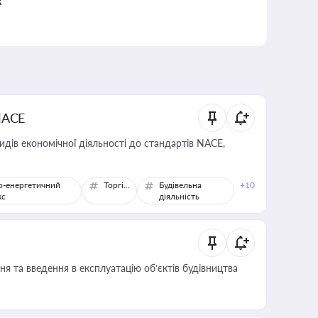
к
NACE
идів економічної діяльності до стандартів NACE,
о-енергетичний
Торгівля
Будівельна
+10
кс
діяльність
я та введення в експлуатацію об’єктів будівництва