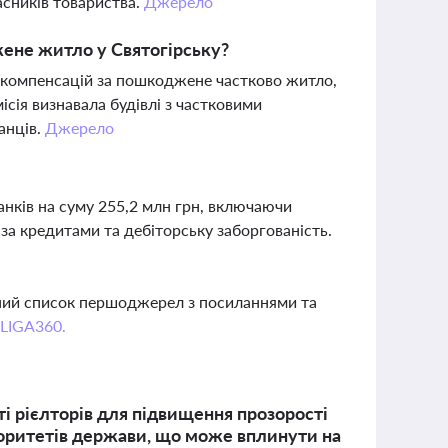
сників товариства.
Джерело
ене житло у Святогірську?
 компенсацій за пошкоджене частково житло,
сія визнавала будівлі з частковими
анців.
Джерело
нків на суму 255,2 млн грн, включаючи
 за кредитами та дебіторську заборгованість.
вний список першоджерел з посиланнями та
 LIGA360.
і рієлторів для підвищення прозорості
іоритетів держави, що може вплинути на