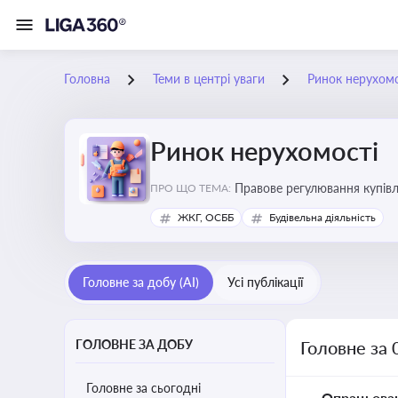
Головна
Теми в центрі уваги
Ринок нерухомо
Ринок нерухомості
Правове регулювання купівлі
ПРО ЩО ТЕМА:
об’єктів майна
ЖКГ, ОСББ
Будівельна діяльність
Головне за добу (AI)
Усі публікації
ГОЛОВНЕ ЗА ДОБУ
Головне за 
Головне за сьогодні
Опрацьова