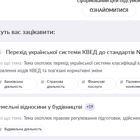
сформований цей підсумо
ОЗНАЙОМИТИСЯ
уть вас зацікавити:
Перехід української системи КВЕД до стандартів 
о що тема:
Тема охоплює перехід української системи класифікації в
овлення кодів КВЕД та пов'язані нормативні зміни
Банківська
Страхова
Фінансові
Паливн
діяльність
діяльність
послуги
компле
емельні відносини у будівництві
+19
о що тема:
Тема охоплює правове регулювання підготовки, здійсненн
Будівельна діяльність