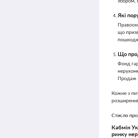
збором, 
Які пор
Правоохо
що призв
пошкодж
Що прод
Фонд гар
нерухоме
Продаж в
Кожне з пи
розширений
Стисло про
Кабмін Ук
ринку нер