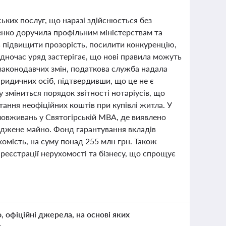
ьких послуг, що наразі здійснюється без
енко доручила профільним міністерствам та
 підвищити прозорість, посилити конкуренцію,
дночас уряд застерігає, що нові правила можуть
 законодавчих змін, податкова служба надала
ридичних осіб, підтвердивши, що це не є
зміниться порядок звітності нотаріусів, що
ання неофіційних коштів при купівлі житла. У
овживань у Святогірській МВА, де виявлено
оджене майно. Фонд гарантування вкладів
омість, на суму понад 255 млн грн. Також
реєстрації нерухомості та бізнесу, що спрощує
о, офіційні джерела, на основі яких