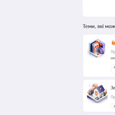
Теми, які мож
Пр
он
З
Пр