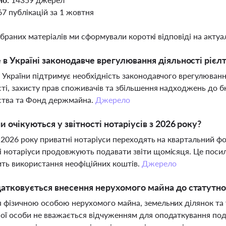
67 публікацій за 1 жовтня
ібраних матеріалів ми сформували короткі відповіді на актуал
 в Україні законодавче врегулювання діяльності рієлт
д України підтримує необхідність законодавчого врегулюван
ті, захисту прав споживачів та збільшення надходжень до 
ства та Фонд держмайна.
Джерело
ни очікуються у звітності нотаріусів з 2026 року?
я 2026 року приватні нотаріуси переходять на квартальний фор
 нотаріуси продовжують подавати звіти щомісяця. Це посил
ть використання неофіційних коштів.
Джерело
атковується внесення нерухомого майна до статутно
 фізичною особою нерухомого майна, земельних ділянок та 
ї особи не вважається відчуженням для оподаткування пода