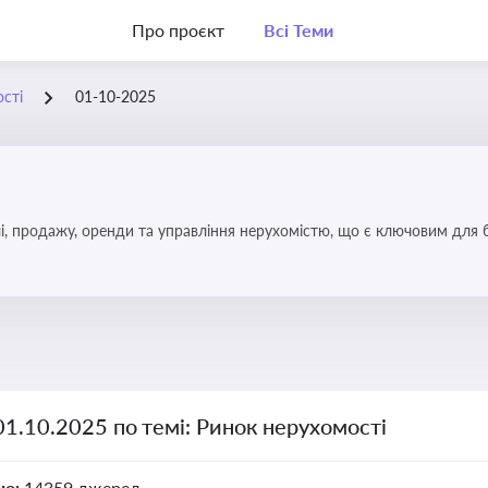
Про проєкт
Всі Теми
сті
01-10-2025
, продажу, оренди та управління нерухомістю, що є ключовим для біз
01.10.2025 по темі: Ринок нерухомості
но:
14359 джерел