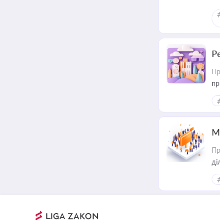
Р
Пр
пр
М
Пр