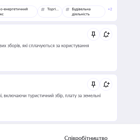
о-енергетичний
Торгівля
Будівельна
+2
кс
діяльність
их зборів, які сплачуються за користування
, включаючи туристичний збір, плату за земельні
Співробітництво