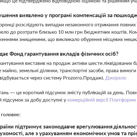
якщо це підтверджено відповідною оцінкою та рішенням уча
ушення виявлено у програмі компенсацій за пошкодж
ронці розслідують випадки незаконного отримання повних
ело до розтрати близько 10 млн грн бюджетних коштів. Комі
еннями знищеними, що викликало обурення місцевих мешк
ає Фонд гарантування вкладів фізичних осіб?
антування виставив на продаж активи шести ліквідованих ба
 майно, земельні ділянки, транспортні засоби, права вимоги
ідбувається через систему Prozorro.Продажі.
Джерело
тань — це короткий підсумок змісту публікацій за день. По
 підсумок за добу доступні у
комерційній версії Платформи
 головне:
раїни підтримує законодавче врегулювання діяльност
ухомості, але з урахуванням економічних умов та пр