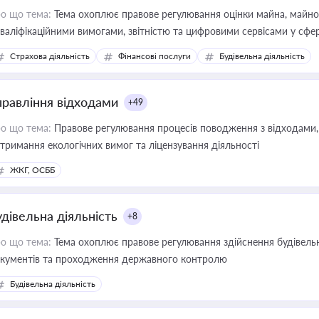
о що тема:
Тема охоплює правове регулювання оцінки майна, майнови
кваліфікаційними вимогами, звітністю та цифровими сервісами у сфер
дійних змін у цій сфері корисне для власника бізнесу, керівника, юр
Страхова діяльність
Фінансові послуги
Будівельна діяльність
иватизації, оренди державного майна, корпоративних угод і перевірки
правління відходами
+49
о що тема:
Правове регулювання процесів поводження з відходами, 
тримання екологічних вимог та ліцензування діяльності
ЖКГ, ОСББ
удівельна діяльність
+8
о що тема:
Тема охоплює правове регулювання здійснення будівельн
кументів та проходження державного контролю
Будівельна діяльність