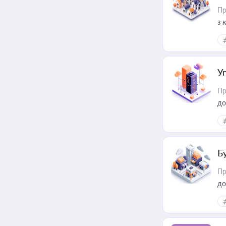
Пр
з 
ме
пр
У
Пр
до
Б
Пр
до