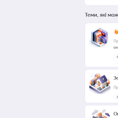
Теми, які мож
Пр
он
З
Пр
О