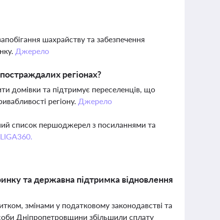
запобігання шахрайству та забезпечення
инку.
Джерело
 постраждалих регіонах?
ти домівки та підтримує переселенців, що
ривабливості регіону.
Джерело
вний список першоджерел з посиланнями та
 LIGA360.
 ринку та державна підтримка відновлення
итком, змінами у податковому законодавстві та
соби Дніпропетровщини збільшили сплату