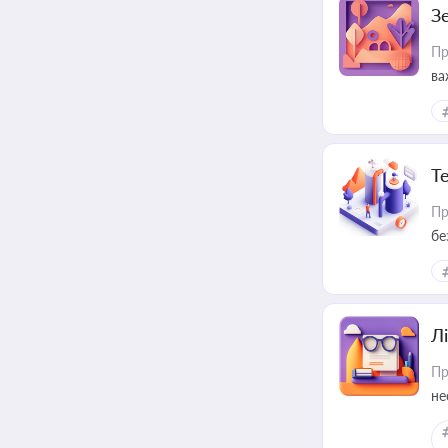
З
Пр
ва
ре
Т
Пр
бе
Лі
Пр
не