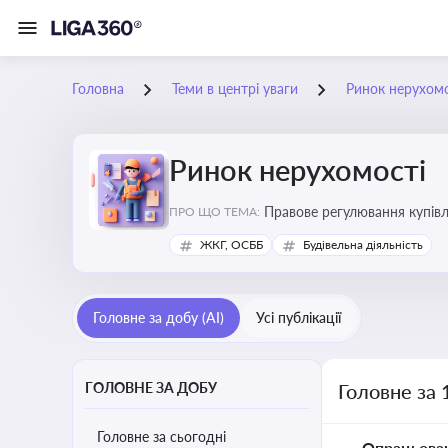
Головна
Теми в центрі уваги
Ринок нерухомо
Ринок нерухомості
Правове регулювання купівлі
ПРО ЩО ТЕМА:
об’єктів майна
ЖКГ, ОСББ
Будівельна діяльність
Головне за добу (AI)
Усі публікації
ГОЛОВНЕ ЗА ДОБУ
Головне за 
Головне за сьогодні
Опрацьова