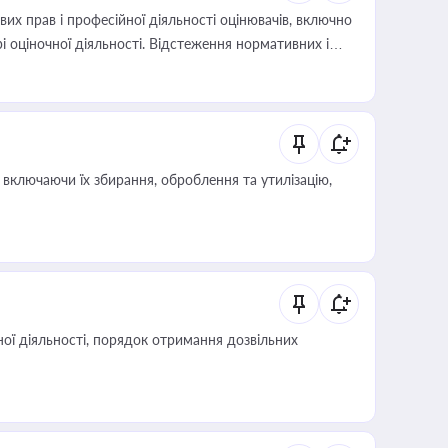
х прав і професійної діяльності оцінювачів, включно
і оціночної діяльності. Відстеження нормативних і
иста або бухгалтера під час оподаткування,
 статусу суб'єктів оціночної діяльності
включаючи їх збирання, оброблення та утилізацію,
ої діяльності, порядок отримання дозвільних