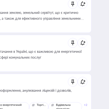
ування землею, земельний сервітут, що є критично
, а також для ефективного управління земельними
ачання в Україні, що є важливою для енергетичної
 сфері комунальних послуг
оформлення, анулювання ліцензій і дозволів,
о-енергетичний
Торгівля
Будівельна
+2
кс
діяльність