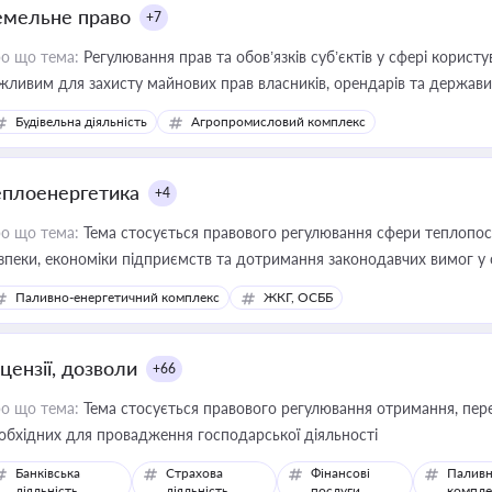
емельне право
+7
о що тема:
Регулювання прав та обов’язків суб’єктів у сфері корист
жливим для захисту майнових прав власників, орендарів та держави
сурсами
Будівельна діяльність
Агропромисловий комплекс
еплоенергетика
+4
о що тема:
Тема стосується правового регулювання сфери теплопост
зпеки, економіки підприємств та дотримання законодавчих вимог у
Паливно-енергетичний комплекс
ЖКГ, ОСББ
цензії, дозволи
+66
о що тема:
Тема стосується правового регулювання отримання, пере
обхідних для провадження господарської діяльності
Банківська
Страхова
Фінансові
Паливн
діяльність
діяльність
послуги
компле