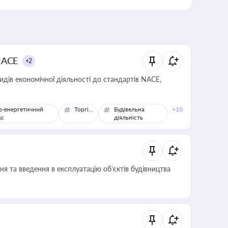
NACE
+2
идів економічної діяльності до стандартів NACE,
о-енергетичний
Торгівля
Будівельна
+10
кс
діяльність
я та введення в експлуатацію об’єктів будівництва