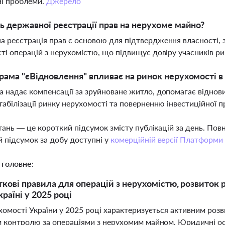
ні проблеми.
Джерело
ь державної реєстрації прав на нерухоме майно?
 реєстрація прав є основою для підтвердження власності, 
ті операцій з нерухомістю, що підвищує довіру учасників р
рама "єВідновлення" впливає на ринок нерухомості в
 надає компенсації за зруйноване житло, допомагає віднови
табілізації ринку нерухомості та поверненню інвестиційної п
тань — це короткий підсумок змісту публікацій за день. По
 підсумок за добу доступні у
комерційній версії Платформи
 головне:
ткові правила для операцій з нерухомістю, розвиток
раїні у 2025 році
хомості України у 2025 році характеризується активним розв
 контролю за операціями з нерухомим майном. Юридичні о