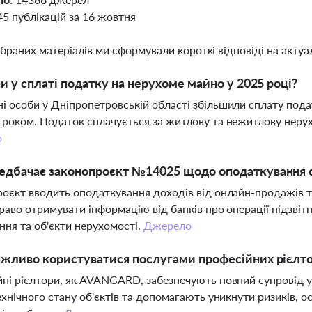
45 публікацій за 16 жовтня
ібраних матеріалів ми сформували короткі відповіді на актуал
ни у сплаті податку на нерухоме майно у 2025 році?
 особи у Дніпропетровській області збільшили сплату пода
роком. Податок сплачується за житлову та нежитлову нерухо
о
дбачає законопроєкт №14025 щодо оподаткування о
оєкт вводить оподаткування доходів від онлайн-продажів т
раво отримувати інформацію від банків про операції підзвіт
ня та об'єкти нерухомості.
Джерело
жливо користуватися послугами професійних рієлтор
ні рієлтори, як AVANGARD, забезпечують повний супровід у
ехнічного стану об'єктів та допомагають уникнути ризиків, 