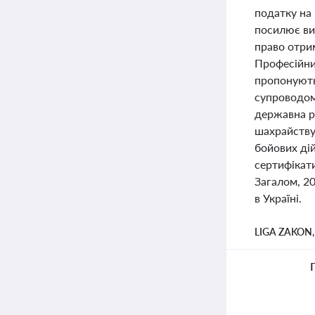
податку на 
посилює ви
право отрим
Професійни
пропонують
супроводом
державна р
шахрайству
бойових ді
сертифікат
Загалом, 20
в Україні.
LIGA ZAKON