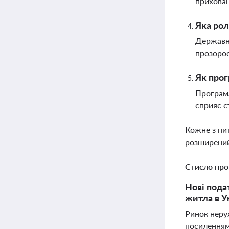
прихова
Яка рол
Державна
прозорос
Як прог
Програма
сприяє с
Кожне з пи
розширений
Стисло про
Нові пода
житла в Ук
Ринок неру
посиленням