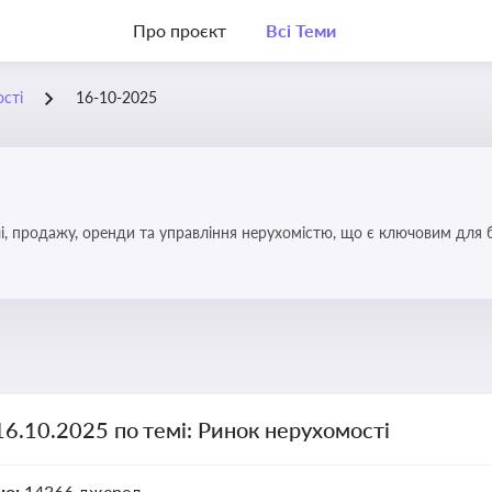
Про проєкт
Всі Теми
сті
16-10-2025
, продажу, оренди та управління нерухомістю, що є ключовим для біз
16.10.2025 по темі: Ринок нерухомості
но:
14366 джерел