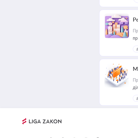
Р
Пр
пр
М
Пр