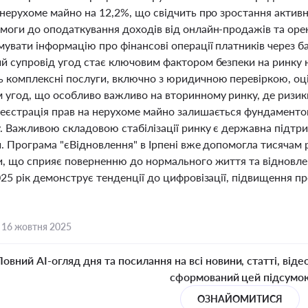
нерухоме майно на 12,2%, що свідчить про зростання активн
моги до оподаткування доходів від онлайн-продажів та ор
увати інформацію про фінансові операції платників через б
й супровід угод стає ключовим фактором безпеки на ринку 
 комплексні послуги, включно з юридичною перевіркою, оцін
 угод, що особливо важливо на вторинному ринку, де ризик
еєстрація прав на нерухоме майно залишається фундаментом 
. Важливою складовою стабілізації ринку є державна підтри
й. Програма "єВідновлення" в Ірпені вже допомогла тисячам
и, що сприяє поверненню до нормального життя та відновлен
25 рік демонструє тенденції до цифровізації, підвищення пр
,
16 жовтня 2025
Повний AI-огляд дня та посилання на всі новини, статті, віде
сформований цей підсумо
ОЗНАЙОМИТИСЯ