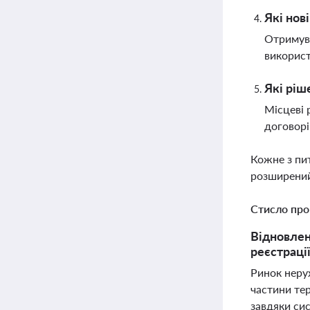
Які нов
Отримува
використ
Які ріш
Місцеві 
договорі
Кожне з пи
розширений
Стисло про
Відновлен
реєстраці
Ринок нерух
частини те
завдяки си