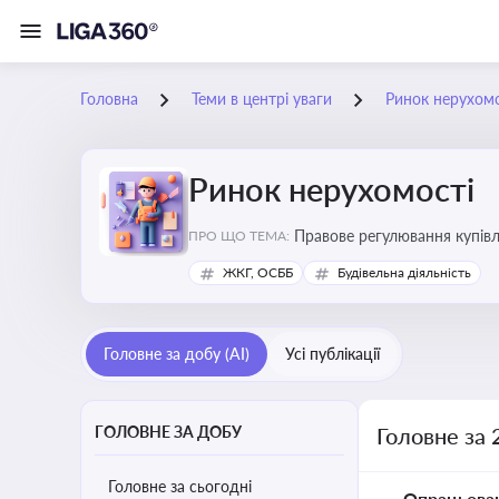
Головна
Теми в центрі уваги
Ринок нерухомо
Ринок нерухомості
Правове регулювання купівлі
ПРО ЩО ТЕМА:
об’єктів майна
ЖКГ, ОСББ
Будівельна діяльність
Головне за добу (AI)
Усі публікації
ГОЛОВНЕ ЗА ДОБУ
Головне за 
Головне за сьогодні
Опрацьова