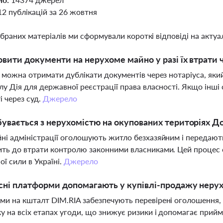
12 публікацій за 26 жовтня
ібраних матеріалів ми сформували короткі відповіді на актуал
овити документи на нерухоме майно у разі їх втрат
і можна отримати дублікати документів через нотаріуса, як
лу Дія для державної реєстрації права власності. Якщо інш
і через суд.
Джерело
увається з нерухомістю на окупованих територіях Д
ні адміністрації оголошують житло безхазяйним і передають
ть до втрати контролю законними власниками. Цей процес 
ї сили в Україні.
Джерело
сні платформи допомагають у купівлі-продажу нерухо
и на кшталт DIM.RIA забезпечують перевірені оголошення, а
у на всіх етапах угоди, що знижує ризики і допомагає прий