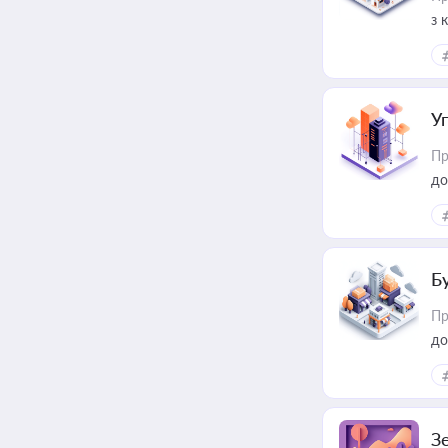
з 
ме
пр
У
Пр
до
Б
Пр
до
З