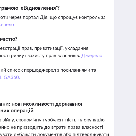
ограмою 'єВідновлення'?
оти через портал Дія, що спрощує контроль за
ерело
омістю?
єстрації прав, приватизації, укладання
сті ринку і захисту прав власників.
Джерело
вний список першоджерел з посиланнями та
 LIGA360.
аїни: нові можливості державної
чних операцій
з війну, економічну турбулентність та окупацію
йно не призводить до втрати права власності
мувати дублікати документів або підтверджувати