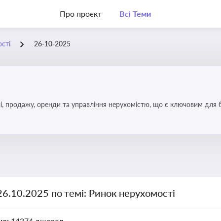
Про проєкт
Всі Теми
сті
26-10-2025
, продажу, оренди та управління нерухомістю, що є ключовим для біз
26.10.2025 по темі: Ринок нерухомості
но:
14374 джерел