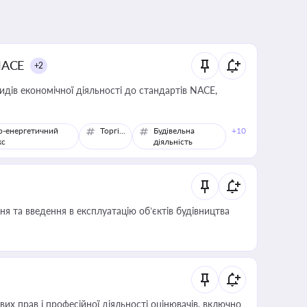
NACE
+2
идів економічної діяльності до стандартів NACE,
о-енергетичний
Торгівля
Будівельна
+10
кс
діяльність
я та введення в експлуатацію об’єктів будівництва
х прав і професійної діяльності оцінювачів, включно