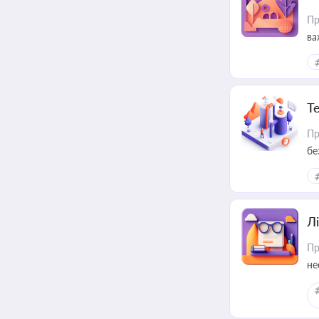
Пр
ва
ре
Т
Пр
бе
Лі
Пр
не