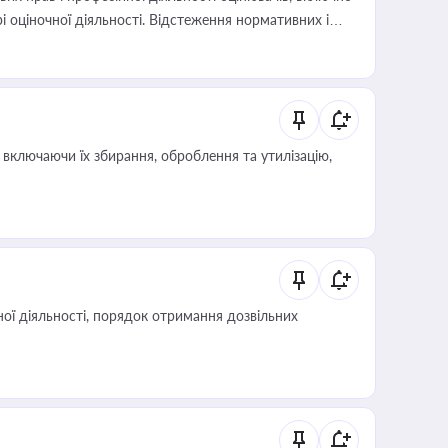
і оціночної діяльності. Відстеження нормативних і
иста або бухгалтера під час оподаткування,
 статусу суб'єктів оціночної діяльності
включаючи їх збирання, оброблення та утилізацію,
ої діяльності, порядок отримання дозвільних