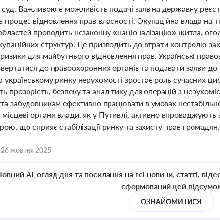
з суд. Важливою є можливість подачі заяв на державну реєс
 процес відновлення прав власності. Окупаційна влада на т
областей проводить незаконну «націоналізацію» житла, ог
окупаційних структур. Це призводить до втрати контролю з
 ризики для майбутнього відновлення прав. Українські прав
вертатися до правоохоронних органів та подавати заяви до 
а українському ринку нерухомості зростає роль сучасних циф
ть прозорість, безпеку та аналітику для операцій з нерухо
 та забудовникам ефективно працювати в умовах нестабільн
 місцеві органи влади, як у Путивлі, активно впроваджують 
рою, що сприяє стабілізації ринку та захисту прав громадян.
,
26 жовтня 2025
Повний AI-огляд дня та посилання на всі новини, статті, віде
сформований цей підсумо
ОЗНАЙОМИТИСЯ