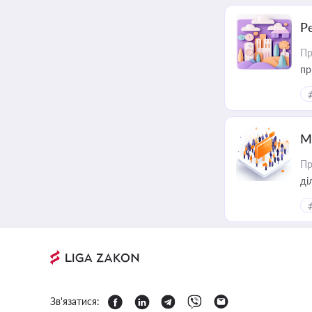
Р
Пр
пр
М
Пр
Зв'язатися: