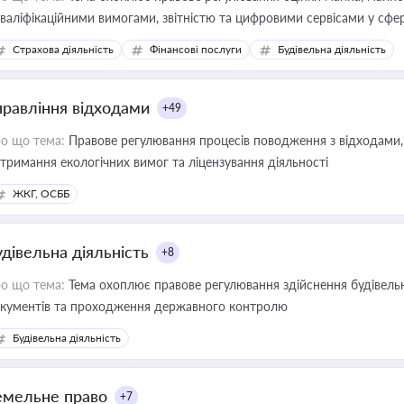
кваліфікаційними вимогами, звітністю та цифровими сервісами у сфер
дійних змін у цій сфері корисне для власника бізнесу, керівника, юр
Страхова діяльність
Фінансові послуги
Будівельна діяльність
иватизації, оренди державного майна, корпоративних угод і перевірки
правління відходами
+49
о що тема:
Правове регулювання процесів поводження з відходами, 
тримання екологічних вимог та ліцензування діяльності
ЖКГ, ОСББ
удівельна діяльність
+8
о що тема:
Тема охоплює правове регулювання здійснення будівельн
кументів та проходження державного контролю
Будівельна діяльність
емельне право
+7