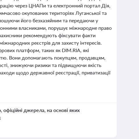
трацію через ЦНАПи та електронний портал Дія,
имчасово окупованих територіях Луганської та
олошуючи його безхазяйним та передаючи у
аконними власниками, порушує міжнародне право
озахисники рекомендують фіксувати факти
міжнародних реєстрів для захисту інтересів.
рових платформ, таких як DIM.RIA, які
містю. Вони допомагають покупцям, продавцям,
ості, знижуючи ризики та підвищуючи якість
заходи щодо державної реєстрації, приватизації
о, офіційні джерела, на основі яких
к