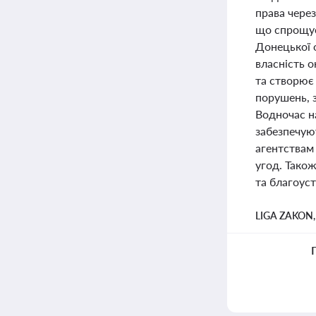
права чере
що спрощує
Донецької 
власність 
та створює
порушень, з
Водночас н
забезпечую
агентствам
угод. Також
та благоуст
LIGA ZAKON