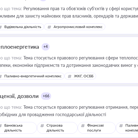
о що тема:
Регулювання прав та обов’язків суб’єктів у сфері корист
жливим для захисту майнових прав власників, орендарів та держави
сурсами
Будівельна діяльність
Агропромисловий комплекс
еплоенергетика
+4
о що тема:
Тема стосується правового регулювання сфери теплопост
зпеки, економіки підприємств та дотримання законодавчих вимог у
Паливно-енергетичний комплекс
ЖКГ, ОСББ
цензії, дозволи
+66
о що тема:
Тема стосується правового регулювання отримання, пере
обхідних для провадження господарської діяльності
Банківська
Страхова
Фінансові
Паливн
діяльність
діяльність
послуги
компле