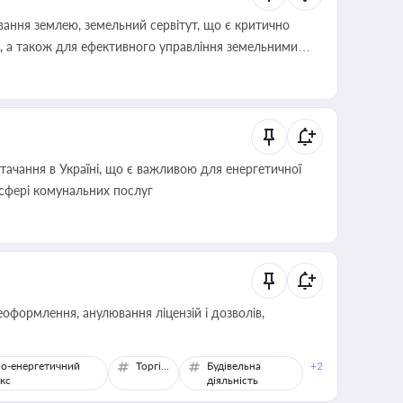
ування землею, земельний сервітут, що є критично
, а також для ефективного управління земельними
ачання в Україні, що є важливою для енергетичної
 сфері комунальних послуг
оформлення, анулювання ліцензій і дозволів,
о-енергетичний
Торгівля
Будівельна
+2
кс
діяльність