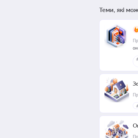
Теми, які мож
Пр
он
З
Пр
О
Пр