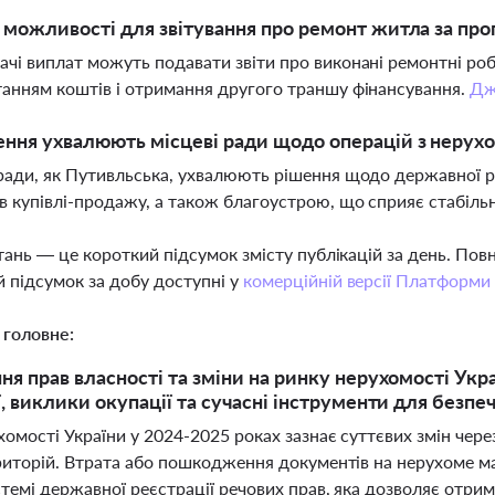
і можливості для звітування про ремонт житла за пр
чі виплат можуть подавати звіти про виконані ремонтні роб
анням коштів і отримання другого траншу фінансування.
Дж
ення ухвалюють місцеві ради щодо операцій з нерух
ради, як Путивльська, ухвалюють рішення щодо державної ре
в купівлі-продажу, а також благоустрою, що сприяє стабільно
тань — це короткий підсумок змісту публікацій за день. По
 підсумок за добу доступні у
комерційній версії Платформи
 головне:
ня прав власності та зміни на ринку нерухомості Укр
ї, виклики окупації та сучасні інструменти для безпе
омості України у 2024-2025 роках зазнає суттєвих змін чере
риторій. Втрата або пошкодження документів на нерухоме ма
стемі державної реєстрації речових прав, яка дозволяє отри