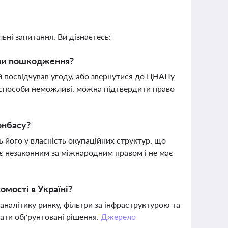
ьні запитання. Ви дізнаєтесь:
и чи пошкодження?
ий посвідчував угоду, або звернутися до ЦНАПу
і способи неможливі, можна підтвердити право
онбасу?
 його у власність окупаційних структур, що
є незаконним за міжнародним правом і не має
мості в Україні?
налітику ринку, фільтри за інфраструктурою та
мати обґрунтовані рішення.
Джерело