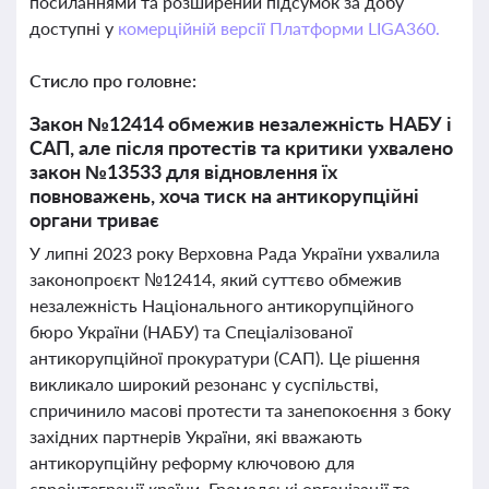
посиланнями та розширений підсумок за добу
доступні у
комерційній версії Платформи LIGA360.
Стисло про головне:
Закон №12414 обмежив незалежність НАБУ і
САП, але після протестів та критики ухвалено
закон №13533 для відновлення їх
повноважень, хоча тиск на антикорупційні
органи триває
У липні 2023 року Верховна Рада України ухвалила
законопроєкт №12414, який суттєво обмежив
незалежність Національного антикорупційного
бюро України (НАБУ) та Спеціалізованої
антикорупційної прокуратури (САП). Це рішення
викликало широкий резонанс у суспільстві,
спричинило масові протести та занепокоєння з боку
західних партнерів України, які вважають
антикорупційну реформу ключовою для
євроінтеграції країни. Громадські організації та