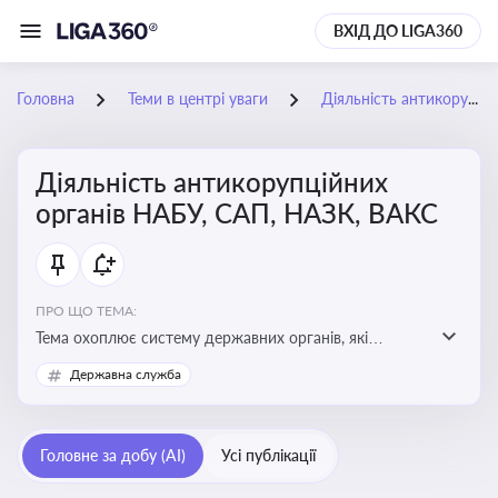
ВХІД ДО LIGA360
Головна
Теми в центрі уваги
Діяльність антикорупційних органів НАБУ, САП, НАЗК, ВАКС
Діяльність антикорупційних
органів НАБУ, САП, НАЗК, ВАКС
ПРО ЩО ТЕМА:
Тема охоплює систему державних органів, які
здійснюють запобігання, виявлення та розслідування
Державна служба
корупційних правопорушень, що є ключовим
елементом забезпечення прозорості й доброчесності
у державному управлінні та бізнесі
Головне за добу (AI)
Усі публікації