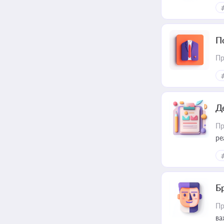
П
Пр
Д
Пр
ре
Б
Пр
ва