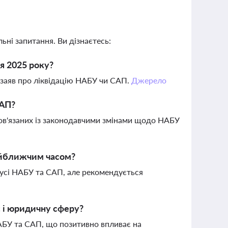
ьні запитання. Ви дізнаєтесь:
я 2025 року?
 заяв про ліквідацію НАБУ чи САП.
Джерело
САП?
 пов'язаних із законодавчими змінами щодо НАБУ
найближчим часом?
атусі НАБУ та САП, але рекомендується
с і юридичну сферу?
НАБУ та САП, що позитивно впливає на