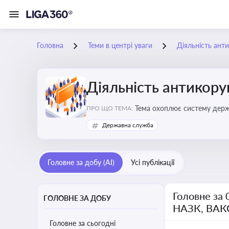
Головна
Теми в центрі уваги
Діяльність ант
Діяльність антикор
Тема охоплює систему держа
ПРО ЩО ТЕМА:
ключовим елементом забезпе
Державна служба
Головне за добу (AI)
Усі публікації
Головне за 
ГОЛОВНЕ ЗА ДОБУ
НАЗК, ВАК
Головне за сьогодні