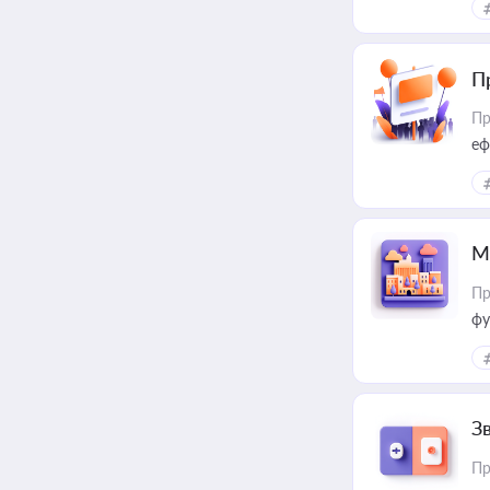
П
Пр
еф
М
Пр
фу
З
Пр