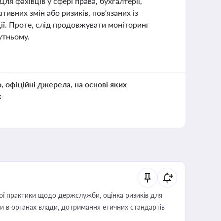
ля фахівців у сфері права, бухгалтерії,
ивних змін або ризиків, пов'язаних із
ції. Проте, слід продовжувати моніторинг
утньому.
о, офіційні джерела, на основі яких
к
вої практики щодо держслужби, оцінка ризиків для
ини в органах влади, дотримання етичних стандартів