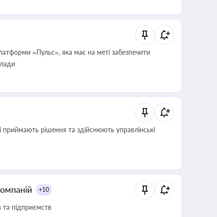
атформи «Пульс», яка має на меті забезпечити
влади
кі приймають рішення та здійснюють управлінські
компаній
+10
в та підприємств