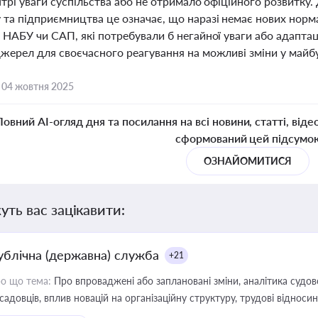
нтрі уваги суспільства або не отримало офіційного розвитку. Д
та підприємництва це означає, що наразі немає нових нормат
 НАБУ чи САП, які потребували б негайної уваги або адапта
джерел для своєчасного реагування на можливі зміни у майб
,
04 жовтня 2025
Повний AI-огляд дня та посилання на всі новини, статті, віде
сформований цей підсумо
ОЗНАЙОМИТИСЯ
уть вас зацікавити:
ублічна (державна) служба
+21
о що тема:
Про впроваджені або заплановані зміни, аналітика судо
садовців, вплив новацій на організаційну структуру, трудові віднос