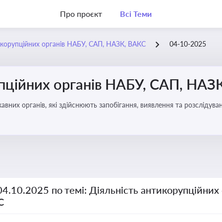
Про проєкт
Всі Теми
икорупційних органів НАБУ, САП, НАЗК, ВАКС
04-10-2025
упційних органів НАБУ, САП, НАЗ
вних органів, які здійснюють запобігання, виявлення та розслідув
чення прозорості й доброчесності у державному управлінні та бізн
04.10.2025 по темі: Діяльність антикорупційних
С