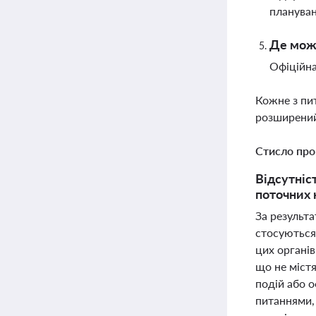
плануван
Де можн
Офіційна
Кожне з пи
розширений
Стисло про
Відсутніс
поточних 
За результа
стосуються 
цих органів
що не містя
подій або о
питаннями, 