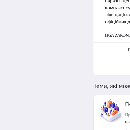
наразі в це
комплаєнсу 
ліквідацією
офіційних 
LIGA ZAKON
Теми, які мож
П
Пр
по