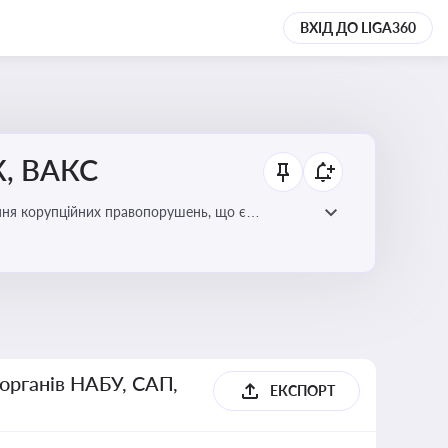
ВХІД ДО LIGA360
К, ВАКС
ання корупційних правопорушень, що є
есі
 органів НАБУ, САП,
ЕКСПОРТ