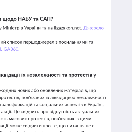
ни щодо НАБУ та САП?
Міністрів України та на ligazakon.net.
Джерело
вний список першоджерел з посиланнями та
 LIGA360.
відації їх незалежності та протестів у
о жодних нових або оновлених матеріалів, що
протестів, пов'язаних із ліквідацією незалежності
трансформацій та соціальних аспектів в Україні,
 акції. Це свідчить про відсутність актуальних
сть масових протестів, пов'язаних із цими
ації може свідчити про те, що питання не є