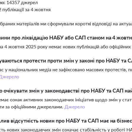
но:
14357 джерел
2 публікації за 4 жовтня
ібраних матеріалів ми сформували короткі відповіді на актуал
вини про ліквідацію НАБУ або САП станом на 4 жовтн
а 4 жовтня 2025 року немає нових публікацій або офіційних
уваються протести проти змін у законі про НАБУ та 
ас у національних медіа не зафіксовано масових протестів,
Джерело
о очікувати змін у законодавстві про НАБУ та САП 
емає ознак активних законодавчих ініціатив щодо змін у ст
ти за офіційними джерелами.
Джерело
лив відсутність новин про НАБУ та САП має на бізне
сть нових законодавчих змін означає стабільність у роботі 