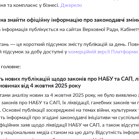
ня та комплаєнс у бізнесі.
Джерело
а знайти офіційну інформацію про законодавчі змі
 інформація публікується на сайтах Верховної Ради, Кабінету 
тань — це короткий підсумок змісту публікацій за день. По
 підсумок за добу доступні у
комерційній версії Платформи
 головне:
ть нових публікацій щодо законів про НАБУ та САП, лік
новинах від 4 жовтня 2025 року
тами аналізу новин за 4 жовтня 2025 року, не було виявлен
законів про НАБУ та САП, їх ліквідації, ганебних законів чи 
. Основні публікації зосереджені на темах війни, культурних 
ть інформації про згадані законодавчі ініціативи чи суспільні
фіційних заяв щодо ліквідації НАБУ чи САП, а також відсутні
у національних медіа станом на цю дату. Відсутність інформ