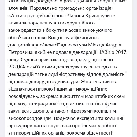
активізацію досудового розслідування корупційних
злочинів. Паралельно громадська організація
«Антикорупційний фронт Лариси Криворучко»
виявила порушення антикорупційного
законодавства з боку тимчасово виконуючого
обов’язки голови Вищої кваліфікаційно-
дисциплінарної комісії адвокатури Місяця Андрія
Петровича, який не подавав декларації НАЗК з 2017
року. Судова практика підтверджує, що члени
ВКДКА є суб’єктами декларування, а неподання
декларацій тягне адміністративну відповідальність і
підриває довіру до адвокатури. Жовтень також
відзначився низкою інших антикорупційних
розслідувань, зокрема викриттям масштабних схем
підкупу, розкрадання бюджетних коштів під час
закупівель дронів, а також підозрами колишнім
високопосадовцям. Водночас експерти та колишні
прокурори наголошують на проблемах у роботі
антикорупційних органів, зокрема відсутності