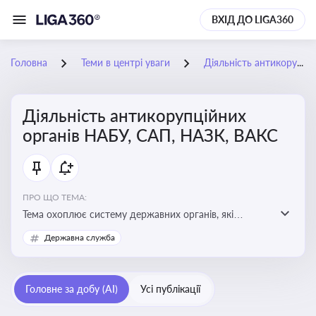
ВХІД ДО LIGA360
Головна
Теми в центрі уваги
Діяльність антикорупційних органів НАБУ, САП, НАЗК, ВАКС
Діяльність антикорупційних
органів НАБУ, САП, НАЗК, ВАКС
ПРО ЩО ТЕМА:
Тема охоплює систему державних органів, які
здійснюють запобігання, виявлення та розслідування
Державна служба
корупційних правопорушень, що є ключовим
елементом забезпечення прозорості й доброчесності
у державному управлінні та бізнесі
Головне за добу (AI)
Усі публікації