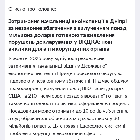
Стисло про головне:
Затримання начальниці екоінспекції в Дніпрі
за незаконне збагачення з вилученням понад
мільйона доларів готівкою та виявлення
порушень декларування у ВКДКА: нові
виклики для антикорупційних органів
У жовтні 2025 року відбулося резонансне
затримання начальниці відділу Державної
екологічної інспекції Придніпровського округу за
підозрою у незаконному збагаченні. Під час обшуку
правоохоронці вилучили понад 880 тисяч доларів
США та 210 тисяч євро незадекларованої готівки, а
також коштовності та активи, оформлені на родича.
Посадовиця може отримати до 10 років ув’язнення,
а суд обрав їй запобіжний захід із заставою у 30
мільйонів гривень. Ця справа підкреслює системні
проблеми корупції в екологічній сфері та